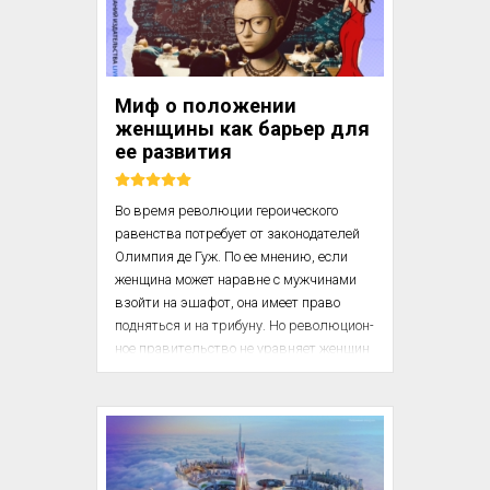
бессонные ночи над оплачиваемой 
грошами перепиской вместо отдыха». [...]

Общество вспомоществования и 
Миф о положении
Комитет также приходят на помощь, 
женщины как барьер для
учреждая стипенди...
ее развития
Во время революции героического 
равенства потребует от законодателей 
Олимпия де Гуж. По ее мнению, если 
женщина может наравне с мужчинами 
взойти на эшафот, она имеет право 
подняться и на трибуну. Но революцион­
ное правительство не уравняет женщин 
в правах с мужчи­нами, и политическая 
карьера для них по-прежнему ос­танется 
закрытой. На эшафот женщин станут 
отправлять наравне с мужчинами, и 
зачастую по совершенно нелепым 
обвинениям — как, например, мадам 