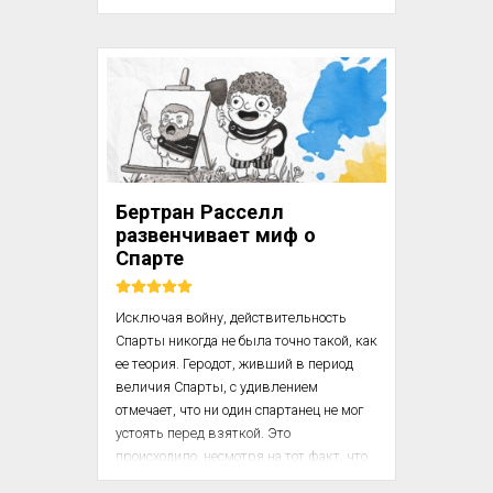
историю в древней Византии с 
основания монастыря в Тавене на берегу 
Нила в 323 году н. э. (сегодня – 
территория Судана). Тавена служила 
сборным пунктом монахов и монахинь 
набирающего известность движения. 

ЦИТАТА. «В это время Египет в массе 
своей ещё только обращался в 
Бертран Расселл
христианство, и для христиан, 
развенчивает миф о
воспитанных на Библии, пустыня могла 
Спарте
казаться менее страшной, а в некоторых 
аспектах даже и п...
Исключая войну, действительность 
Спарты никогда не была точно такой, как 
ее теория. Геродот, живший в период 
величия Спарты, с удивлением 
отмечает, что ни один спартанец не мог 
устоять перед взяткой. Это 
происходило, несмотря на тот факт, что 
презрение к богатству и любовь к 