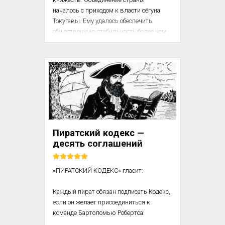
началось с приходом к власти сёгуна 
Токугавы. Ему удалось обеспечить 
общественную стабильность более чем 
на 200 лет — благодаря внедрению 
жёсткой социальной иерархии, а также 
новаторским подходам в управлении и 
экономике, которые способствовали 
росту уровня жизни. Какие из этих 
решений актуальны и сегодня — читайте 
в этой статье.

Сэнгоку дзидай

Пиратский кодекс —
десять соглашений
Сэнгоку дзидай — период японской 
истории с середины XV до начала XVII 
ве...
«‎ПИРАТСКИЙ КОДЕКС» гласит:

Каждый пират обязан подписать Кодекс, 
если он желает присоединиться к 
команде Бартоломью Робертса:
