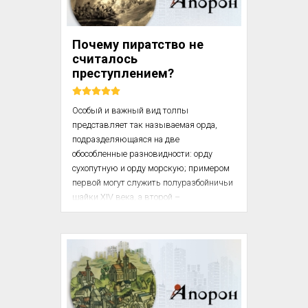
переносишь обиды.Вальтер Скотт (1771 
– 1832) 

Почему пиратство не
При появленіи сего Обзора силъ Франц...
считалось
преступлением?
Особый и важный вид толпы 
представляет так называемая орда, 
подразделяющаяся на две 
обособленные разновидности: орду 
сухопутную и орду морскую; примером 
первой могут служить полуразбойничьи 
шайки XIV века, а второй – 
мавританские пираты, до нынешнего 
столетия свирепствовавшие на 
Средиземном море. Габриель Тард (1843 
– 1904)

В первых мы встречаем самый чистый 
исторический образчик орды, 