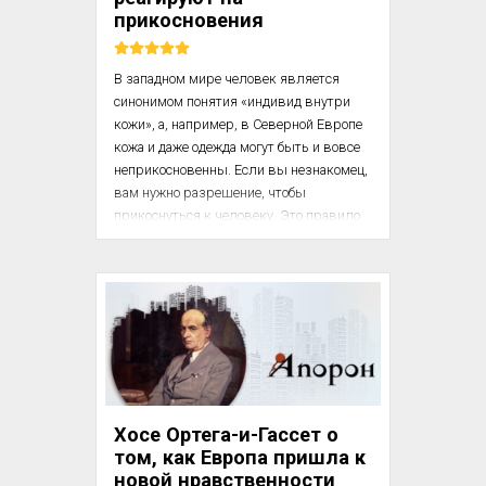
грамматическом аспекте все собствен­...
прикосновения
В западном мире человек является 
синонимом понятия «индивид внутри 
кожи», а, например, в Северной Европе 
кожа и даже одежда могут быть и вовсе 
неприкосновенны. Если вы незнакомец, 
вам нужно разрешение, чтобы 
прикоснуться к человеку. Это правило 
действует в некоторых районах 
Франции, где простое прикосновение во 
время ссоры раньше юридически 
определялось как нападение. 

Для арабов положение человека по 
отношению к телу совершенно иное. 
Личность существует где-то внутри. 
Однако его эго скрыто не полностью, 
Хосе Ортега-и-Гассет о
потому что до него можно легко 
том, как Европа пришла к
добраться с помощью ...
новой нравственности