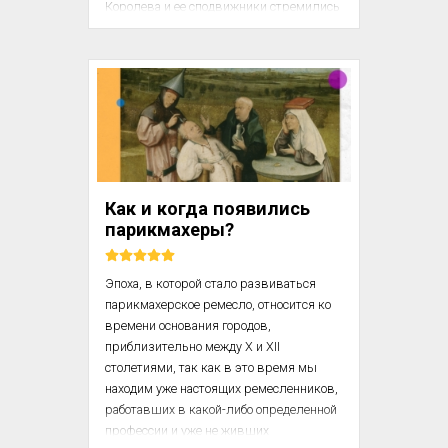
Королева и ее сподвижники стремились 
создать атрибутику монархини, выходя 
при этом за рамки установленного 
идеала женщины. Стереотип женщины 
XVI века не подвергался изменению. 
Елизавета приняла для себя этот имидж 
и часто подсмеивалась над своим полом. 
Когда в 1598 году ее похвалили за 
способности к иностранным языкам, она 
в ответ сказала: «Нет ничего необычного 
Как и когда появились
в том, чтобы научить же...
парикмахеры?
Эпоха, в которой стало развиваться 
парикмахерское ремесло, относится ко 
времени основания городов, 
приблизительно между X и XII 
столетиями, так как в это время мы 
находим уже настоящих ремесленников, 
работавших в какой-либо определенной 
профессии и уже не живших 