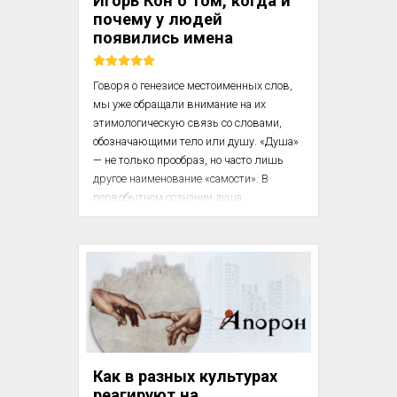
Игорь Кон о том, когда и
Саудовская Арав...
почему у людей
появились имена
Говоря о генезисе местоименных слов, 
мы уже обраща­ли внимание на их 
этимологическую связь со словами, 
обозначающими тело или душу. «Душа» 
— не только про­образ, но часто лишь 
другое наименование «самости». В 
первобытном сознании душа, 
понимаемая как жизненная сила, или 
как гомункулус (маленький человек), 
сидящий внутри индивида, или как его 
отражение, тень, всегда так или иначе 
связана с телом. Разные народы 
отводят душе разное местопребывание. 
[...]

С той же проблемой мы сталкиваемся 
Как в разных культурах
при изучении личных имен. В чисто 
реагируют на