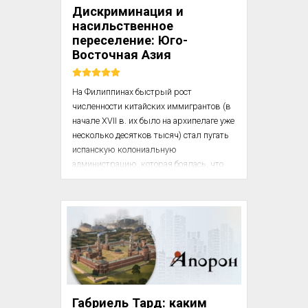
жителей к грабежу и мародерству 
Дискриминация и
мешает обрабатыванию почвы.

насильственное
переселение: Юго-
Восточная Азия
На Филиппинах быстрый рост 
численности китайских иммигрантов (в 
начале XVII в. их было на архипелаге уже 
несколько десятков тысяч) стал пугать 
испанскую колониальную 
администрацию, которая боялась, что 
китайцы могут оказаться 
«неблагонадежными». Против них стали 
предприниматься дискриминационные 
меры. Их обложили непосильными 
налогами, запретили заниматься 
определенными видами деятельности, 
например розничной торговлей, 
ограничили свободу передвижения по 
территории архипелага [11, с. 215]. На 
Габриель Тард: каким