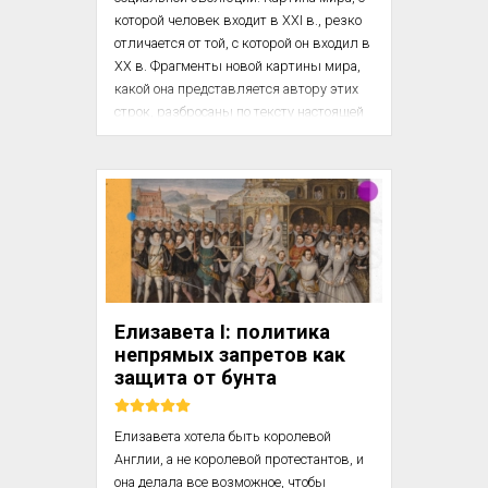
которой человек входит в XXI в., резко 
отличается от той, с которой он входил в 
XX в. Фрагменты новой картины мира, 
какой она представляется автору этих 
строк, разбросаны по тексту настоящей 
книги. Соберем их воедино.

1. Мы живем в эволюционирующем 
мире. Более того, мы живем в быстро 
эволюционирующем мире. Если во 
времена Тацита и Плиния Младшего (I-II 
вв. н. э.) было нормой ругать 
«любителей новизны» и если до 
недавнего времени можно было 
Елизавета I: политика
довольст...
непрямых запретов как
защита от бунта
Елизавета хотела быть королевой 
Англии, а не королевой протестантов, и 
она делала все возможное, чтобы 