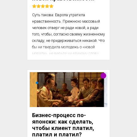
Суть такова: Европа утратила 
нравственность. Прежнюю массовый 
человек отверг не ради новой, а ради 
того, чтобы, согласно своему жизненному 
складу, не придерживаться никакой. Что 
бы ни твердила молодежь о «новой 
морали», не верьте ни единому слову. 
Утверждаю, что на всем континенте ни у 
кого из знатоков нового ethos нет и 
подобия морали. И если кто-то 
заговорил о «новой» – значит, 
замыслил новую пакость и ищет 
контрабандных путей.

Так что наивно укорять современного 
человека в безнравственности. Это не 
Бизнес-процесс по-
только не заденет, но даже польстит. 
японски: как сделать,
Безнравственность...
чтобы клиент платил,
платил и платил?