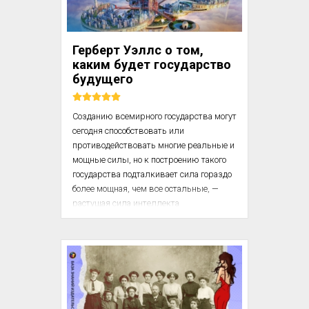
Шальгрен, пригово­ренную к смерти за 
присвоение 20 фунтов свечей. Но под­
линной причиной ее гибели назовут 
Герберт Уэллс о том,
отказ ответить на неж­ные чувства зн...
каким будет государство
будущего
Созданию всемирного государства могут 
сегодня способствовать или 
противодействовать многие реальные и 
мощные силы, но к построению такого 
государства подталкивает сила гораздо 
более мощная, чем все остальные, — 
растущая сила интеллекта 
человечества. В настоящее время в 
мире существует небольшое, но 
возрастающее количество людей — 
историков, археологов, этнологов, 
экономистов, социологов, психологов, 
педагогов и т.д., — выполняющих для 
общественных институтов ту же работу 