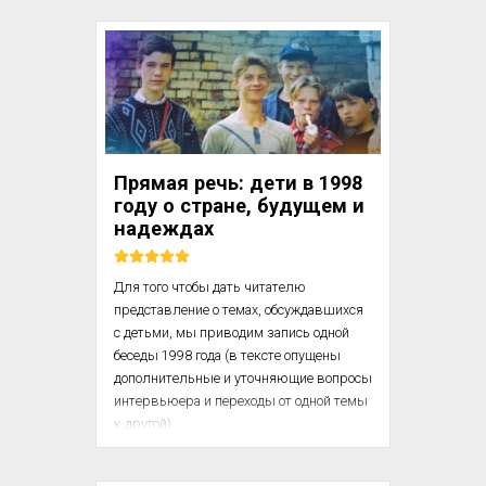
простоте жизни были одним из 
основных правил, внушавшихся в 
спартанском воспитании. Нам говорят, 
что спартанские женщины были 
целомудренными, однако несколько раз 
случалось, что предполагаемый 
наследник царя отвергался на том 
основании, что он не был сыном мужа его 
Прямая речь: дети в 1998
матери. Нам говорят, что спартанцы 
году о стране, будущем и
были непоколебимыми пат...
надеждах
Для того чтобы дать читателю 
представление о темах, обсуждавшихся 
с детьми, мы приводим запись одной 
беседы 1998 года (в тексте опущены 
дополнительные и уточняющие вопросы 
интервьюера и переходы от одной темы 
к другой).

— Катя, скажи, сколько тебе лет? — 