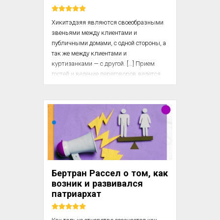
Хикитэдзяя являются своеобразными 
звеньями между клиентами и 
публичными домами, с одной стороны, а 
так же между клиентами и 
куртизанками — с другой. [...] Прием 
гостей и ведение переговоров ведется 
служанками, которых в каждом чайном 
домике бывает по три-четыре. 
Поскольку репутация чайного домика во 
многом зависит от этих служанок, 
хозяева домов относятся к ним очень 
внимательно, отлично понимая, что чем 
лучше служанки выполняют свои 
обязанности, тем больше количество 
клиентов.

Бертран Рассел о том, как
возник и развивался
Когда гость появляется перед входом 
патриархат
хикитэдзяя, хозяйка заведения и ее 
подручн...