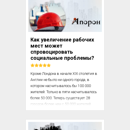
Первая группа состоит из отличий в 
составе диких растений и животных, 
доступных в качестве стартового 
материала для доместикации. Важность 
этого фактора обусловлена 
Как увеличение рабочих
принципиальным значением 
мест может
производства продов...
спровоцировать
социальные проблемы?
‎Кроме Лондона в начале XIX столетия в 
Англии не было ни одного города, в 
котором насчитывалось бы 100 000 
жителей. Только в пяти насчитывалось 
более 50 000. Теперь существует 28 
городов более чем с 50 000 жителей 
каждый. Результатом этой перемены 
был не только огромный прирост 
городского населения, но и то, что 
старые скученные мелкие города 