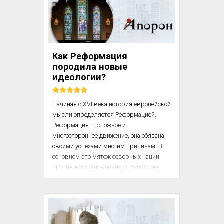
сделались теперь центрами, которые 
обстроены со всех сторон, без всякого 
доступа для свежего воздуха. Карл 
Маркс (1818 – 1883)

Как Реформация
Так как они уже не доставляют приятной 
породила новые
жизни для богатых, то последние 
идеологии?
переселились из ни...
Начиная с XVI века история европейской 
мысли определяется Реформацией. 
Реформация — сложное и 
многостороннее движение, она обязана 
своими успехами многим причинам. В 
основном это мятеж северных наций 
против восстановленного господства 
Рима. Религия являлась силой, 
подчинившей Север, но в Италии 
религия пришла в упадок: папство как 
институт сохранилось и извлекало 
громадную дань из Германии и Англии, 