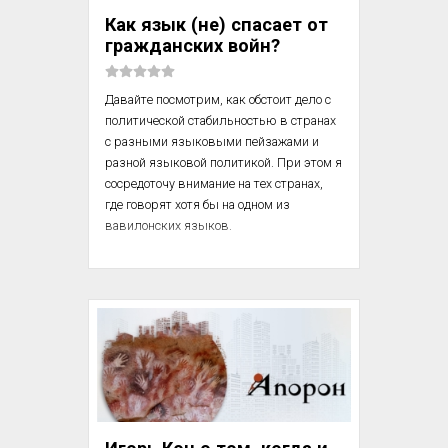
подвале, питалась чем попало, пока не 
Как язык (не) спасает от
заболела брюшным тифом и не была ...
гражданских войн?
Давайте посмотрим, как обстоит дело с 
политической стабильностью в странах 
с разными языковыми пейзажами и 
разной языковой политикой. При этом я 
сосредоточу внимание на тех странах, 
где говорят хотя бы на одном из 
вавилонских языков.

С точки зрения распределения языков 
среди населения страны имеет смысл 
выделить шесть разных ситуаций, 
проиллюстрированных диаграммами.

1 и 4. В первом и последнем случае 
вероятность конфликта на почве языка 
невысока. К первой группе относятся 
такие страны, как Бангладеш, 