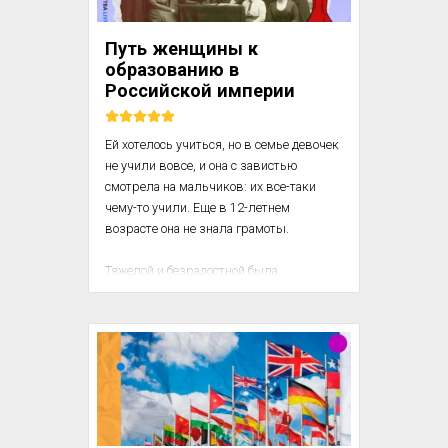
творческого анализа, которую делали 
ученые XVII и XVIII вв. в области 
Путь женщины к
полезных в жизни человека материалов 
образованию в
и механизмов. Эти...
Российской империи
Ей хотелось учиться, но в семье девочек 
не учили вовсе, и она с завистью 
смотрела на мальчиков: их все-таки 
чему-то учили. Еще в 12-летнем 
возрасте она не знала грамоты.

Тяжелой и безрадостной была 
«счастливая пора детства». Об этом, в 
частности, свидетельствует то, что при 
первой же возможности 12-летняя 
девочка ушла навсегда из этой семьи.

Добравшись со случайной попутчицей до 
Царского Села (ныне г. Пушкин), она 
несколько недель прожила в сыром 