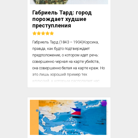
преступной как по темпераменту, так и 
по профессии. Этот профессиональный 
Габриель Тард: город
и, так сказать, международный характер 
порождает худшие
их преступности был выражен 
преступления
настолько резко, что для них до...
Габриель Тард (1843 – 1904)Корсика, 
правда, как будто подтверждает 
предположение, о котором идет речь: 
совершенно черная на карте убийств, 
она совершенно белая на карте краж. Но 
это лишь хороший пример тех 
иллюзий, к которым располагает нас 
статистика. Можно подумать благодаря 
этому, что этот остров является одним 
из тех департаментов Франции, где 
собственность всего более уважается. Но 
нет департамента, где она уважалась бы 
меньше. Седьмая часть острова 
покрыта лесом и кустарником только 
потому, что закоренелая привычка 