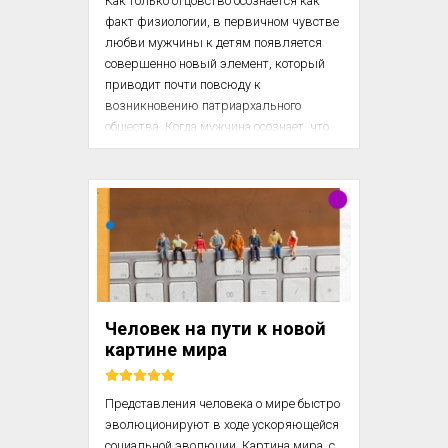
Как только отцовство осознается как 
факт физиологии, в первичном чувстве 
любви мужчины к детям появляется 
совершенно новый элемент, который 
приводит почти повсюду к 
возникновению патриархального 
общества. Когда мужчина осознает, что 
ребенок – говоря словами Библии – есть 
плод его «семени», его чувство любви 
двукратно возрастает благодаря тому, 
что у него появляются ощущение 
родительской власти и желание 
победить смерть в том смысле, что 
достижения его потомков продолжают 
его достижения и их жизнь есть 
продолжение его жизни. Чувство 
Человек на пути к новой
тщеславия не исчезает вместе с его 
картине мира
жизнью, но передается потом...
Представления человека о мире быстро 
эволюционируют в ходе ускоряющейся 
социальной эволюции. Картина мира, с 