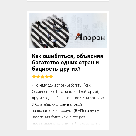
замкнутыми семьями. 

Они не зависели также и от 
землевладельцев, но работали в 
городах, где в это время вели упорную 
борьбу с аристократией за свою 
независимость. Рост населения городов 
вызвал большую потребность в 
ремесленниках разных профессий. 
Как ошибиться, объясняя
Качество их работы повысилось, и 
богатство одних стран и
вместе с тем росло...
бедность других?
«Почему одни страны богаты (как 
Соединенные Штаты или Швейцария), а 
другие бедны (как Парагвай или Мали)?» 
У богатейших стран валовой 
национальный продукт (ВНП) на душу 
населения более чем в сто раз 
превышает аналогичный показатель у 
беднейших стран. Вопрос о причинах 