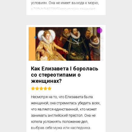
условиях. Она не имеет выхода к морю, 
а 70%!т(MISSING)ерритории занимает 
пустыня. Сухой, засушливый климат 
значительно осложняет земледелие. 
Северная часть страны, где 
расположены основные реки, опасна для 
жизни из-за высокой 
распространенности малярии и сонной 
болезни. 

В этой статье – шесть социальных 
Как Елизавета I боролась
инноваций, благодаря которым историю 
со стереотипами о
развития Ботсваны можно...
женщинах?
Несмотря на то, что Елизавета была 
женщиной, она стремилась убедить всех, 
что является единственной, кто может 
занимать английский престол. Она не 
хотела усложнять положение дел, 
выбрав себе мужа или наследника. 