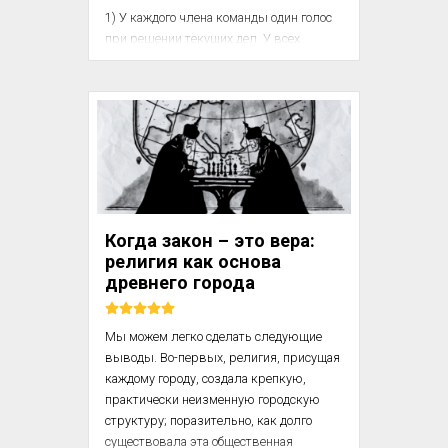
1) У каждого члена команды один голос 
при решении текущих дел. У всех 
одинаковые права на свежую провизию 
или на крепкие напитки, как только они 
будут захвачены, чтобы каждый мог 
пользоваться этим в свое 
удовольствие. Однако при нехватке 
пищи или напитков все, возможно, 
 будут вынуждены проголосовать, ради 
общих интересов, за снижение 
 выделяемых порций. 

Когда закон – это вера:
религия как основа
древнего города
Мы можем легко сделать следующие 
выводы. Во-первых, религия, присущая 
каждому городу, создала крепкую, 
практически неизменную городскую 
структуру; поразительно, как долго 
существовала эта общественная 