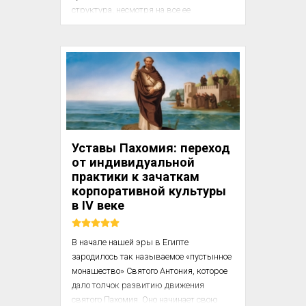
структура, несмотря на все ее 
недостатки. Во-вторых, на протяжении 
многих веков эта религия сделала 
невозможным создание другой 
социальной структуры, кроме города.

В соответствии с требованиями религии 
каждый город был независимым. У 
каждого города были свои законы, 
поскольку у каждого города была своя 
Уставы Пахомия: переход
религия, а законы вытекали из религии. 
от индивидуальной
Каждый город имел...
практики к зачаткам
корпоративной культуры
в IV веке
В начале нашей эры в Египте 
зародилось так называемое «пустынное 
монашество» Святого Антония, которое 
дало толчок развитию движения 
святого Пахомия. Оно начинает свою 