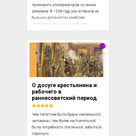
примирить консерваторов со своим 
режимом. В 1558 году она оставила на 
бывших должностях наиболее 
умеренных (правда, и наиболее 
могущественных) католических 
советников Марии: Винчестера, 
Арундела, Дерби и Шрузбери. Сэр 
Джеймс Крофт был назначен 
советником в 1566, граф Вустер – в 
1601 году: оба они были католиками, 
согласными признать королевское 
верховенство над церковью. В 1579 
году распространился слух, что 
О досуге крестьянина и
королева подбирает для своего Совета 
рабочего в
кандидатов из числа католиков, 
раннесоветский период
которые смогут по...
Чем тягостнее были будни «маленького 
человека», тем более настоятельной 
была потребность отвлечься, забыться, 
отдохнуть. 
