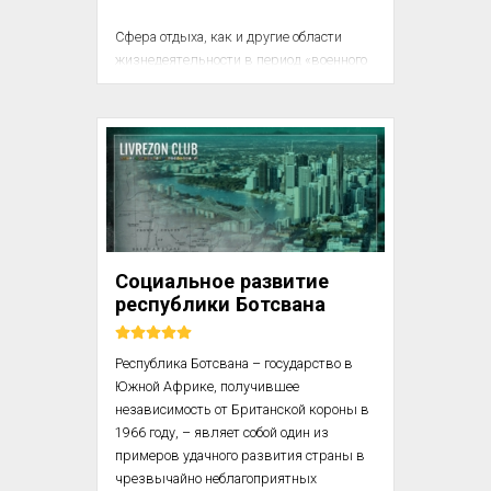
Сфера отдыха, как и другие области 
жизнедеятельности в период «военного 
коммунизма», представляла собой 
замысловатую мозаику старого и 
нового. Власти по мере скромных 
возможностей пытались 
революционизировать досуг населения, 
обращая особое внимание на укрепление 
сознательности рабочих. Открывались 
рабочие клубы, непозволительно пышно 
в обстановке всеобщей нищеты 
Социальное развитие
устраивались празднования годовщин 
республики Ботсвана
Октябрьской революции.

Республика Ботсвана – государство в 
Южной Африке, получившее 
независимость от Британской короны в 
1966 году, – являет собой один из 
примеров удачного развития страны в 
чрезвычайно неблагоприятных 