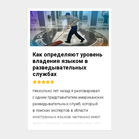
практического владения учащимися 
иностранным (русским) языком. Я, 
однако, не могу вовсе обойти при этом 
общего, принципиально-методического 
вопроса о так называемом прямом 
методе обучения иностранному языку.

Все мы одинаково понимаем, что значит 
Как определяют уровень
практически владеть иностранным 
владения языком в
языком. Это значит в известных пре...
разведывательных
службах
Несколько лет назад я разговаривал 
с одним представителем американских 
разведывательных служб, который 
в поисках экспертов в области 
иностранных языков частенько имел 
дело с людьми, утверждавшими, что 
говорят на тридцати языках. 
Безусловно, каждый из них 