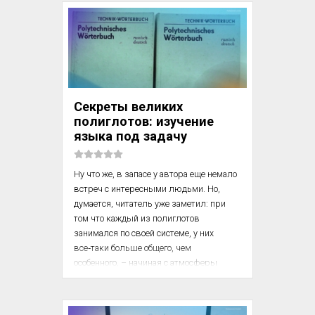
характеризовал свое владение языками 
как «свободное».

Конечно, мой собеседник относился 
к подобным заявлениям 
с нескрываемым недоверием.

Секреты великих
«Я преподаю шесть неродных для меня 
полиглотов: изучение
языков, – сказал он мне. – Я знаю, что 
языка под задачу
должен делать, чтобы выучить язык, 
и знаю, как сделать ...
Ну что же, в запасе у автора еще немало 
встреч с интересными людьми. Но, 
думается, читатель уже заметил: при 
том что каждый из полиглотов 
занимался по своей системе, у них 
все‑таки больше общего, чем 
особенного, – начиная с атмосферы 
радостной, увлеченной жизни и кончая 
любимыми приемами занятий. 
Полагаю, что выражу их общее мнение, 