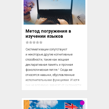
сказав: источник их успеха не 
одаренность, выходящая за пределы 
нормального, а сочетание в конце концов 
не таких трудных навыков и спокойной, 
изобретательной любознательности. И 
кстати, вот еще на что стоит обратить 
Метод погружения в
внимание. Мы только что 
изучении языков
познакомились с людьми, д...
Систематизации сопутствуют 
и некоторые другие когнитивные 
способности, такие как мощная 
декларативная память и прочная 
фонологическая петля.¹ Сюда же 
относятся навыки, обусловленные 
исполнительными функциями. И хотя 
они не впрямую зависят от склонности 
к систематизации, с их помощью вы 
можете управлять пластичностью 
мозга, которая у взрослых людей 
контролируется применением 