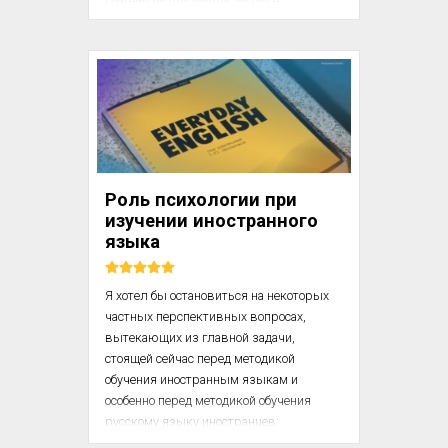
преобладании смысла слова над его 
значением во внутренней речи. Полан 
оказал большую услугу 
психологическому анализу речи тем, что 
ввел различие между смыслом слова и 
его значением. Смысл слова, как 
показал Полан, представляет собой 
совокупность всех психологических 
фактов, возникающих в нашем 
Роль психологии при
сознании благодаря слову. Смысл 
изучении иностранного
слова, таким образом, оказывается 
языка
всегда динамическим, текучим, 
сложным образов...
Я хотел бы остановиться на некоторых 
частных перспективных вопросах, 
вытекающих из главной задачи, 
стоящей сейчас перед методикой 
обучения иностранным языкам и 
особенно перед методикой обучения 
русскому языку иностранцев: 
решительно поднять уровень 