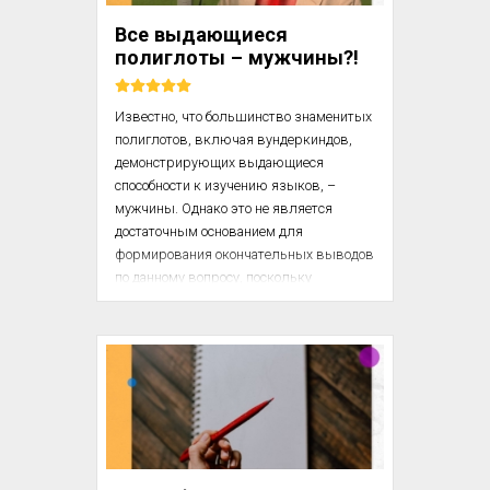
общепонятными. Устное слово 
Все выдающиеся
появилось поздно, но письменная речь 
полиглоты – мужчины?!
возникла еще поздней. 

Известно, что большинство знаменитых 
полиглотов, включая вундеркиндов, 
демонстрирующих выдающиеся 
способности к изучению языков, – 
мужчины. Однако это не является 
достаточным основанием для 
формирования окончательных выводов 
по данному вопросу, поскольку 
взаимосвязь между полом и талантом 
к изучению иностранных языков не 
изучена досконально. 

Исследователи не рассматривали связь 
между наличием выдающихся 
языковых способностей и социальным 
статусом, расой, этнической 
принадлежностью или сексуальной 