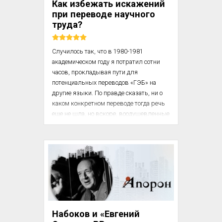
Как избежать искажений
ориентацией. По результатам 
при переводе научного
проведенного мною онлайн-опрос...
труда?
Случилось так, что в 1980-1981 
академическом году я потратил сотни 
часов, прокладывая пути для 
потенциальных переводов «ГЭБ» на 
другие языки. По правде сказать, ни о 
каком конкретном переводе тогда речь 
еще не шла, но вскоре, воодушевленные 
успехом «ГЭБ» среди англоязычных 
читателей, издатели многих стран 
захотели, чтобы книга вышла на их 
языке. Дуглас Хофштадтер (род. 1945) / 
Business Insider

Я всю жизнь был влюблен в языки и 
меня заинтриговал вопрос о том, каким 
образом мои сложные многоуровневые 
Набоков и «Евгений
каламбуры и структурные игры можно 