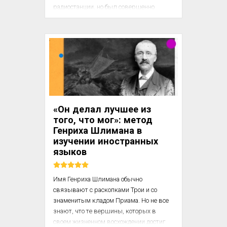
радиостанции, но был совершенно 
непонятен. Это был финский язык. 
Прямо здесь, у тебя в комнате звучит 
такая близкая и одновременно такая 
недоступная иностранная речь! И как 
тогда в детстве в истории с каталогом 
марок, ему страстно захотелось понять 
то, о чем рассказывалось на этом чужом 
языке.

«Он делал лучшее из
Ни учебников, ни словарей финского 
того, что мог»: метод
языка в Ленинграде начала пят...
Генриха Шлимана в
изучении иностранных
языков
Имя Генриха Шлимана обычно 
связывают с раскопками Трои и со 
знаменитым кладом Приама. Но не все 
знают, что те вершины, которых в 
своем жизненном восхождении достиг 