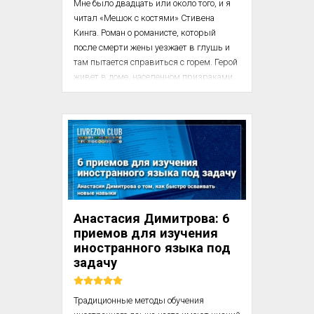
Мне было двадцать или около того, и я 
читал «Мешок с костями» Стивена 
Кинга. Роман о романисте, который 
после смерти жены уезжает в глушь и 
там пытается справиться с горем. Герой 
живет в доме, населенном призраками, 
и то и дело слышит, как звенит 
колокольчиком чучело мыши, что висит 
на стене над камином.

С этой мышью было что-то не так, я 
каждый раз спотыкался об нее в тексте. 
Что именно Кинг пытается тут сказать? 
Чучело мыши на стене, думал я, это 
довольно эксцентричное дизайнерское 
Анастасия Димитрова: 6
решение, а главный герой вовсе не 
приемов для изучения
выглядит эксцентриком. Да и вообще, я 
иностранного языка под
...
задачу
Традиционные методы обучения 