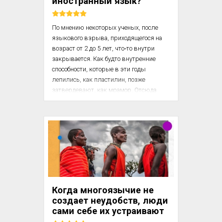
иностранный язык?
По мнению некоторых ученых, после 
языкового взрыва, приходящегося на 
возраст от 2 до 5 лет, что‑то внутри 
закрывается. Как будто внутренние 
способности, которые в эти годы 
лепились, как пластилин, позже 
затвердевают, как мрамор. Отсюда 
следует то, что до 5-6 лет ребенок 
должен освоить начала какого‑то языка. 
Потому американские ученые, вообще, 
как мы знаем, придающие большое 
значение раннему развитию 
врожденных задатков, ко второй 
половине 80‑х годов и разработали 
около 1200 программ, по которым дети 
этого возраста овладевают 2-3 
Когда многоязычие не
иностранными языками. У нас тоже есть 
создает неудобств, люди
богатый опыт – хотя бы нак...
сами себе их устраивают