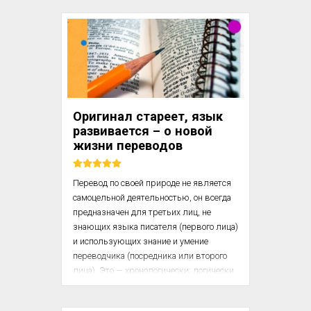
(например, сельскохозяйственные 
комбайны, легковые автомобили и т.п.). 
все время совершенствуются. В этих 
условиях компании вынуждены 
мириться с не очень качественными 
переводами. Но главное соображение – 
экономия на переводах. Поэтому 
имеющиеся переводы заносятся в базы 
Оригинал стареет, язык
данных и при переводе инструкци...
развивается – о новой
жизни переводов
Перевод по своей природе не является 
самоцельной деятельностью, он всегда 
предназначен для третьих лиц, не 
знающих языка писателя (первого лица) 
и использующих знание и умение 
переводчика (посредника или второго 
лица). Это — хронологически; логически 
же читатель или слушатель перевода 
представляет собой по сути дела — или 