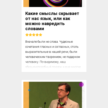
Среди прочего, это аллегория 
«рекурсии» в информатике, где слова 
«push» и «pop» используются как 
Какие смыслы скрывает
технические термины, обозначающие, 
от нас язык, или как
соответственно, переход на один 
можно навредить
уровень вниз и возвращением на...
словами
Вначале были не слова. Чудесные 
сочетания гласных и согласных, столь 
выразительные в нашей речи, были 
человеческим творением, не подарком 
человеку. По-видимому, наш 
обезьяноподобный предок и еще многие 
поколения после него вместо речи 
производили лишь невнятный звук 
воздуха, прогоняемого через носовые и 
горловые проходы. Возможно, подобные 
звуки и были устойчивыми, но в них не 
было ничего условного, иначе говоря, 
они не несли на себе печать социального 
соглашения, а значит, и не были 