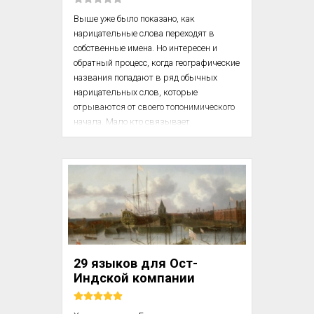
Москв...
Выше уже было показано, как 
нарицательные слова переходят в 
собственные имена. Но интересен и 
обратный процесс, когда географические 
названия попадают в ряд обычных 
нарицательных слов, которые 
отрываются от своего топонимического 
начала. Мало кто связывает 
этимологию этих слов с именами того 
или иного города, страны или другого 
географического объекта. Почти забыто, 
что лексема бронза, присущая многим 
европейским языкам, восходит к имени 
итальянского города Бриндизи. Имя 
города-порта перешло на металл, 
которому принадлежит почетное место в 
истории цивилизации: бронзовый век 
29 языков для Ост-
явился большим этап...
Индской компании