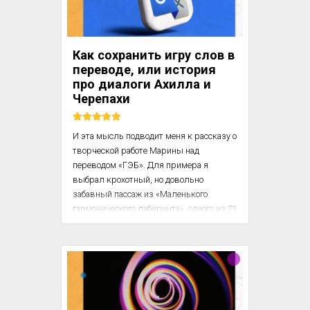
1 и 4. В первом и последнем случае 
вероятность конфликта на почве языка 
невысока. К первой группе относятся 
такие страны, как Бангладеш, 
Как сохранить игру слов в
Саудовская Арав...
переводе, или история
про диалоги Ахилла и
Черепахи
И эта мысль подводит меня к рассказу о 
творческой работе Марины над 
переводом «ГЭБ». Для примера я 
выбрал крохотный, но довольно 
забавный пассаж из «Маленького 
гармонического лабиринта», одного из 21 
Диалогов Ахилла и Черепахи. (Этими 
шутливыми диалогами прослоены 
главы книги). Данный Диалог включает 
одновременно несколько историй, 
вложенных одна в другую, и действие 
постоянно перескакивает между ними. 