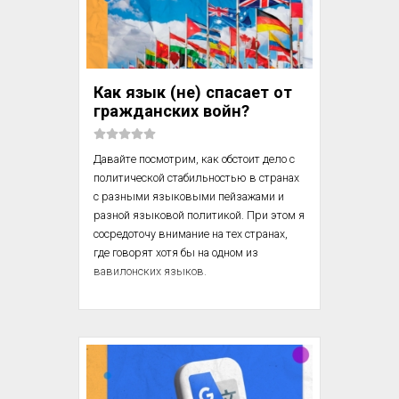
различных «тормозов», например, 
регулирующих рост новых клеток 
и работу нейронных связей.

В настоящее время ученые склонны 
Как язык (не) спасает от
считать, что биохимические процессы 
гражданских войн?
приводят к существованию ...
Давайте посмотрим, как обстоит дело с 
политической стабильностью в странах 
с разными языковыми пейзажами и 
разной языковой политикой. При этом я 
сосредоточу внимание на тех странах, 
где говорят хотя бы на одном из 
вавилонских языков.

С точки зрения распределения языков 
среди населения страны имеет смысл 
выделить шесть разных ситуаций, 
проиллюстрированных диаграммами.
