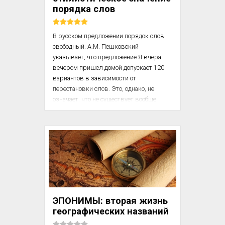
минерал ратовкит. Ратовкит 
порядка слов
представляет собой ф...
В русском предложении порядок слов 
свободный. А.М. Пешковский 
указывает, что предложение Я вчера 
вечером пришел домой допускает 120 
вариантов в зависимости от 
перестановки слов. Это, однако, не 
означает, что не существует вообще 
правил, регулирующих порядок слов, и 
что перестановка их не влечет за собой 
никаких изменений — смысловых и 
стилистических. Верным будет обратное 
положение, что всякая перестановка 
связана с большим или меньшим 
изменением значения или 
стилистических оттенков, присущих 
предложению. Сопоставляя 
ЭПОНИМЫ: вторая жизнь
предложения: 1) Я встретил учителя 
географических названий
брата и Я встретил брата учителя; 2) 