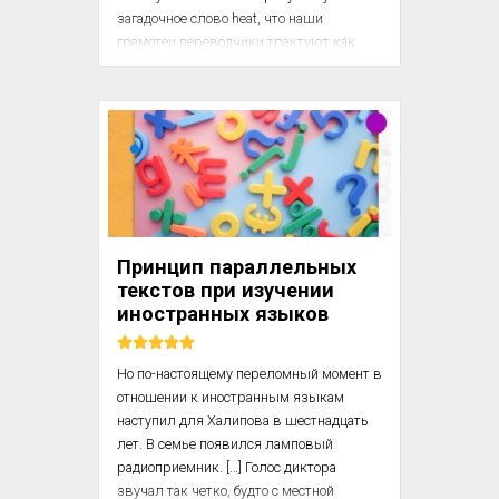
загадочное слово hеаt, что наши 
грамотеи переводчики трактуют как 
«жара». Вот фильм про двух друзей 
полицейских-напарников L.A. Heat – 
«Жара в Лос-Анджелесе», а вот более 
чем известный боевик Red Heat – 
«Красная жара». А вот просто Heat, 
известный фильм про схватку 
полицейского и бандита, которых играют 
соответственно Аль Пачино и Роберт Де 
Ниро. Фильм этот, что более чем 
Принцип параллельных
странно, в российском прок...
текстов при изучении
иностранных языков
Но по-настоящему переломный момент в 
отношении к иностранным языкам 
наступил для Халипова в шестнадцать 
лет. В семье появился ламповый 
радиоприемник. […] Голос диктора 
звучал так четко, будто с местной 