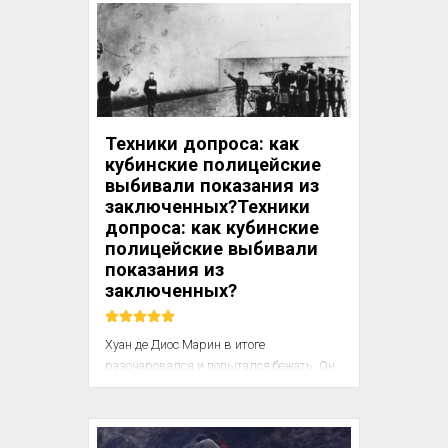
по важности — первое лицо: процесс 
перевода совершается для него, 
переводчик же, к сожалению, остается 
нередко только безымянным 
посредником. Но этот непризнанный 
или признанный посредник должен...

Техники допроса: как
Сознательно или подсознательно 
кубинские полицейские
переводч...
выбивали показания из
заключенных?Техники
допроса: как кубинские
полицейские выбивали
показания из
заключенных?
Хуан де Диос Марин в итоге 
разочаровался и попытался бежать. Он 
был пойман, жестоко избит и в конце 
концов поставлен перед расстрельной 
стеной. «Стена была заляпана 