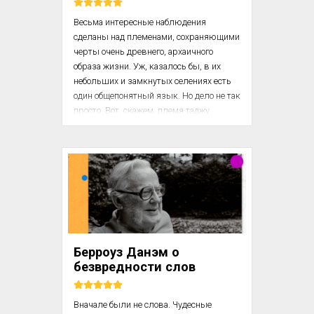
Весьма интересные наблюдения 
сделаны над племенами, сохраняющими 
черты очень древнего, архаичного 
образа жизни. Уж, казалось бы, в их 
небольших и замкнутых селениях есть 
один общепонятный язык. Но дело не так 
просто. Вот, скажем, племя таджу, 
населяющее одно из ущелий в Индии. 
Здесь в домах царит поразительная 
тишина. Дело в том, что женщины по 
древней традиции говорят на одном 
языке, а мужчины – на другом. 
Семейный скандал просто невозможен, 
поскольку обе высокие стороны либо 
едва знают язык супруга, либо 
привыкли изъясняться жестами.

Берроуз Данэм о
безвредности слов
Традиция женского я...
Вначале были не слова. Чудесные 