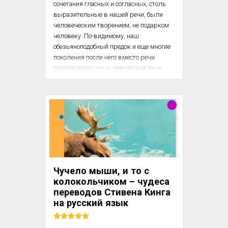
сочетания гласных и согласных, столь 
выразительные в нашей речи, были 
человеческим творением, не подарком 
человеку. По-видимому, наш 
обезьяноподобный предок и еще многие 
поколения после него вместо речи 
производили лишь невнятный звук 
воздуха, прогоняемого через носовые и 
горловые проходы. Возможно, подобные 
звуки и были устойчивыми, но в них не 
было ничего условного, иначе говоря, 
они не несли на себе печать социального 
соглашения, а значит, и не были 
общепонятными. Устное слово 
появилось поздно, но письменная речь 
возникла еще поздней. 

Чучело мыши, и то с
колокольчиком – чудеса
переводов Стивена Кинга
на русский язык