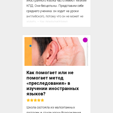
иностранного языка часто имеют низкий 
КПД. Они бесцельны. Представим себе 
среднего ученика: он ходит на уроки 
английского, потому что он не может не 
ходить – так предусмотрено 
программой. Когда же перед 
обучающимся встает конкретная задача, 
будь то деловые переговоры, общение с 
зарубежными партнерами или 
исследование иностранных источников, 
продвинуться в нужном направлении 
становится проще. 

В этой статье мы на конкретных кейсах 
Как помогает или не
рассмотрим 6 приемов – с их помощью 
помогает метод
взрослые смогут повысить личную 
«преследования» в
эффективность в изучении иност...
изучении иностранных
языков?
Школа состояла из малоэтажных 
построек в стиле эпохи Возрождения, 