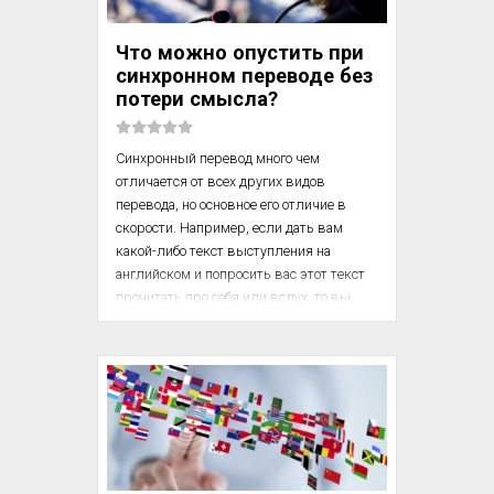
Каждый переводчик знает это по себе: 
все слова как будто найдены, а фраза 
Что можно опустить при
тем не менее деревянная. Вспомним, как 
синхронном переводе без
в таких...
потери смысла?
Синхронный перевод много чем 
отличается от всех других видов 
перевода, но основное его отличие в 
скорости. Например, если дать вам 
какой-либо текст выступления на 
английском и попросить вас этот текст 
прочитать про себя или вслух, то вы 
прочтете его на своей, естественной для 
вас сегодняшнего скорости. Если после 
этого попросить вас этот же текст 
перевести письменно, то переводить его 
вы тоже будете на своей скорости. Но 
если поставить запись этого же 
выступления, то переводить его 
синхронно вы будете не на своей 