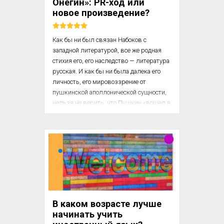
Онегин»: PR-ход или
воспроизвести — или, п...
новое произведение?
Как бы ни был связан Набоков с 
западной литературой, все же родная 
стихия его, его наследство — литература 
русская. И как бы ни была далека его 
личность, его мировоззрение от 
пушкинской аполлонической сущности, 
нельзя не верить, что Пушкин «‎вошел в 
его кровь». Только человек, до глубин 
приверженный Пушкину, мог с такой 
любовью взять на себя труд 
четырехтомного перевода на английский 
язык «‎Евгения Онегина» и 
комментариев к нему. Судить о качестве 
этого перевода я не решаюсь — это вне 
моей компетенции, — но сознаюсь, что я 
с большим интересом читала 
В каком возрасте лучше
примечания переводчика. Даже те, с 
начинать учить
которыми ...