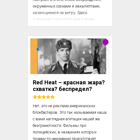
окруженных соснами и эвкалиптами, 
качающимися на ветру. Здесь 
Александр рассказал мне о своем 
методе «преследования» – способе, 
которым он изучает звуки иностранного 
языка: он вставляет в плеер кассету и, 
энергично вышагивая, выкрикивает 
слова так, как их слышит. Хотя вы 
в этот момент не знаете, что значат эти 
слова, позднее, читая и переводя 
диалоги, будете «идти по следам» уже 
знакомого вам материала. Он считает, 
Red Heat – красная жара?
что для надежного запоминания нужно 
схватка? беспредел?
сначала разобрать звуки, а затем 
наложить на них значения. 
Выкрикивание звуков ...
Нет, это не реклама американских 
блокбастеров. Это так называемая наша 
с вами наглядная агитация нашей же 
безграмотности. Фильмы про 
полицейских, в названиях которых 
почему-то неизменно присутствует 