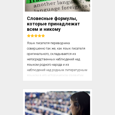
сам не может доискаться ни в каких 
словарях и пособиях. [...]

Словесные формулы,
— Алло, алло! Зоо...
которые принадлежат
всем и никому
Язык писателя-переводчика 
совершенно так же, как язык писателя 
оригинального, складывается из 
непосредственных наблюдений над 
языком родного народа и из 
наблюдений над родным литературным 
языком в его историческом развитии.

Наблюдения над живой разговорной 
речью, над ее оборотами, отдельными 
выражениями, над ее интонациями 
можно и должно вести всюду: на улице, 
в вагоне дачного поезда, в учреждении, 
в институте, на собрании, на прогулке. 