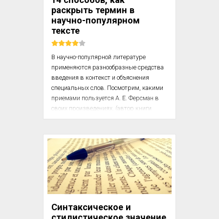
(феномен «тбилис...
раскрыть термин в
научно-популярном
тексте
В научно-популярной литературе 
применяются разнообразные средства 
введения в контекст и объяснения 
специальных слов. Посмотрим, какими 
приемами пользуется А. Е. Ферсман в 
своих произведениях. (автор книги 
упоминает «Путешествия за камнем», 
«Занимательная минералогия», 
«Воспоминания о камне», «Рассказы о 
самоцветах» — прим. LIVREZON)

Название термина и его определение. 
Автор сообщает название термина, а 
потом расшифровывает его значение: 
«Первым объектом, обратившим на себя 
Синтаксическое и
наше внимание, был тогда фиолетовый 
стилистическое значение