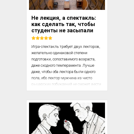
тема всё ещё остаётся недостаточно 
разработанной.

Не лекция, а спектакль:
Медицинский институт

как сделать так, чтобы
студенты не засыпали
Несмотря на то, что у...
Игра-спектакль требует двух лекторов, 
желательно одинаковой степени 
подготовки, сопоставимого возраста, 
даже сходного темперамента. Лучше 
даже, чтобы оба лектора были одного 
пола, ибо лектор-мужчина из чисто 
рыцарских побуждений не сможет вести 
игру-спектакль на равных с лектором-
женщиной.

Особенности в следующем.

1. Лекцию читают два лектора, которые 
не просто излагают информацию, а всё 