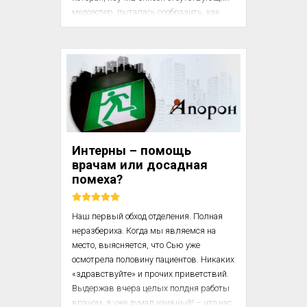
медсестер, пыталась сообразить, как 
управиться со всеми делами. Она 
решала, придется ли отказать в приеме 
некоторым пациентам, несмотря на 
наличие свободных коeк, или же ценой 
сверхчеловеческих усилий оставшиеся 
медсестры смогут обеспечить работу 
всего отделения. Иными словами, в этой 
игре с нулевой суммой старшая 
медсестра ежедневно должна была 
Интерны – помощь
решать, кто сегодня пострадает больше 
врачам или досадная
— пациенты или медперсонал? И вот 
помеха?
однажды, ...
Наш первый обход отделения. Полная 
неразбериха. Когда мы являемся на 
место, выясняется, что Сью уже 
осмотрела половину пациентов. Никаких 
«здравствуйте» и прочих приветствий. 
Выдержав вчера целых полдня работы 
врачом, я уже думал наивный! – что нас 