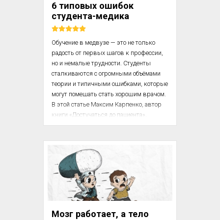
6 типовых ошибок
воздействия. Материал ставит под 
студента-медика
вопрос представление о нейтральности 
лекарственной формы и подчёркивает 
важность психологических факторов в...
Обучение в медвузе — это не только 
радость от первых шагов к профессии, 
но и немалые трудности. Студенты 
сталкиваются с огромными объёмами 
теории и типичными ошибками, которые 
могут помешать стать хорошим врачом. 
В этой статье Максим Карпенко, автор 
книги «Достучаться до пациента», 
разбирает 6 распространенных ошибок, 
от которых страдают будущие медики.

Радость от поступления в медицинский 
вуз быстро сменяется реальностью: 
первый курс медвуза превращается в 
настоящее испытание на прочность. 
Каждый абитуриент вначале 
представляет, как он будет работать с 
Мозг работает, а тело
п...