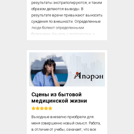
результаты экстраполируются, и таким 
образом делаются выводы. В 
результате врачи привыкают выносить 
суждения по внешности. Определенные 
люди болеют определенными 
болезнями. Кашель у проститутки, к 
примеру, может означать ВИЧ, у 83-
летней старушки – пневмонию, а у 
эмигранта – туберкулез. Естественно, 
так недолго и ошибиться, о чем нам всем 
напомнили сегодня.

Прошлой ночью на дежурстве Суприя 
случайно укололась иглой, которой 
брала кровь у пациента. Он поступил в 
Сцены из бытовой
сопровождении своей девушки...
медицинской жизни
Выходные внезапно приобрели для 
меня совершенно новый смысл. Работа, 
в отличие от учебы, означает, что все 