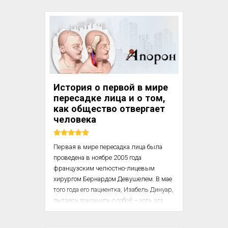
В действительности там потребуются 
совершенно банальные навыки: как 
поставить катетер, направить пациента 
на ЭКГ, выписать лекарство или 
заполнить бланк анализа крови, то есть 
именно то, чему не учат в университете. 
Смешно, конечно, но мне казалось, ...
История о первой в мире
пересадке лица и о том,
как общество отвергает
человека
Первая в мире пересадка лица была 
проведена в ноябре 2005 года 
французским челюстно-лицевым 
хирургом Бернардом Девушелем. В мае 
того года его пациентка, Изабель Динуар, 
пытаясь покончить с собой – хоть эта 
версия и оспаривалась членами ее 
семьи, – заперлась в комнате в своей 