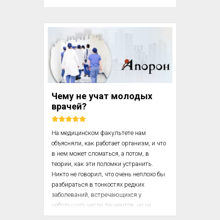
встретят словами «добро пожаловать 
назад» или даже «молодцы, хотя бы за 
то, что мы дожили до этого утра. Однако 
для ветеранов вроде Сью простого 
выживания недостаточно. Суприя между 
нами прозвала ее Старой Кошелкой из-
за явственного сходства, и внешнего, и 
по характеру, с одним из персонажей 
кукольного мультфильма. Сначала мне 
Чему не учат молодых
показалось, что это не...
врачей?
На медицинском факультете нам 
объясняли, как работает организм, и что 
в нем может сломаться, а потом, в 
теории, как эти поломки устранить. 
Никто не говорил, что очень неплохо бы 
разбираться в тонкостях редких 
заболеваний, встречающихся у 
небольшого числа пациентов, но на 
практике эти знания мало чем помогут. 
