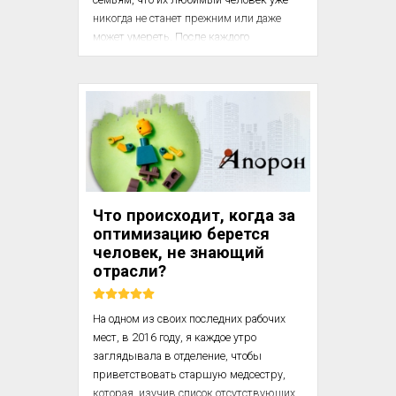
никогда не станет прежним или даже 
может умереть. После каждого 
разговора у меня остается неприятный 
осадок. Сто часов в год я приношу свои 
соболезнования и смотрю на людей, 
которые плачут от страха и затаенной 
надежды. Я понимаю, что однажды на их 
месте могу оказаться я.

Мне приходилось сообщать матери, что 
ее сын умер, сыну – что его отец убил его 
Что происходит, когда за
мать, невестам – что их свадьба не 
оптимизацию берется
состои...
человек, не знающий
отрасли?
На одном из своих последних рабочих 
мест, в 2016 году, я каждое утро 
заглядывала в отделение, чтобы 
приветствовать старшую медсестру, 
которая, изучив список отсутствующих 