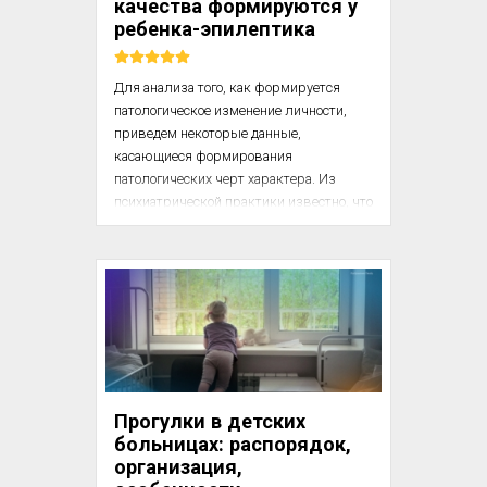
качества формируются у
даже если ваш день проходит за 
ребенка-эпилептика
компьютером.

Для анализа того, как формируется 
патологическое изменение личности, 
приведем некоторые данные, 
касающиеся формирования 
патологических черт характера. Из 
психиатрической практики известно, что 
у больных эпилепсией (если эта болезнь 
началась детском возрасте) происходит 
изменение личности, которое 
характеризуется обычно как некое 
сочетание брутальности, угодливости и 
педантичности. Стало традиционным 
приводить в учебниках психиатрии 
образную характеристику больных 
эпилепсией, данную классиком 
Прогулки в детских
немецкой психиатрии. Э. Крелелиным: 
больницах: распорядок,
«С Библией в руках и камнем за 
организация,
пазухой». Эти особенности обычно ста...