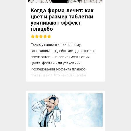
время разыгрывают ситуации, 
иллюстрирующие в динамике 
Когда форма лечит: как
конкретное прикладное значение этой 
цвет и размер таблетки
информации.

усиливают эффект
плацебо
Почему пациенты по-разному 
воспринимают действие одинаковых 
препаратов — в зависимости от их 
цвета, формы или упаковки? 
Исследования эффекта плацебо 
показывают, что некритические 
параметры лекарства могут 
существенно влиять на субъективное 
ощущение его эффективности.

В этом фрагменте обсуждаются 
механизмы того, как культурные 
ассоциации, визуальные 
характеристики и ожидания пациента 
становятся частью терапевтического 