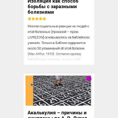
Изоляция как способ
хорошо ухаживать за ним? Что стану 
борьбы с заразными
хорошей матерью? У него будет все, 
болезнями
чего...
Многие социальные реакции на людей с 
этой болезнью [проказой – прим. 
LIVREZON] основывались на библейских 
учениях. Только в Библии содержится 
около 50 упоминаний об этой болезни 
(Mac Arthur, 1953). Согласно одному 
библейскому мнению, люди с этой 
болезнью нечисты (Lewis, 1987). 
Например, в Левите 13: 44–46 
говорится: «Теперь у того, кто будет 
осквернен проказой и отделен 
приговором священника, должны быть 
развязаны одежды его, голова должна 
быть обнажена, рот покрыт тканью, и он 
будет кричать, что он осквернен и 
нечист. Все время, пока он заражен и 
Акалькулия – причины и
нечист, он будет жить один вне стана». 