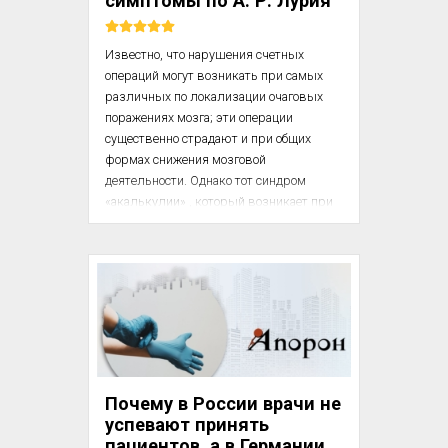
симптомы по А. Р. Лурия
Иудео-х...
Известно, что нарушения счетных 
операций могут возникать при самых 
различных по локализации очаговых 
поражениях мозга; эти операции 
существенно страдают и при общих 
формах снижения мозговой 
деятельности. Однако тот синдром 
«акалькулии» , который возникает при 
поражении теменно-затылочных 
отделов мозга, как это отчетливо 
показано рядом исследований 
(Гейльброннер, 1910, Перитц, 1918; Хэд, 
1926; Зингер и Лоу, 1933; Ланге, 1936; 
Крапф, 1937; А. Р. Лурия, 1945; 3. Я. 
Руденко, 1958 и др.), имеет настолько 
определенный характер, что может быть 
с успехом использован при топической 
Почему в России врачи не
диагностике этих пор...
успевают принять
пациентов, а в Германии