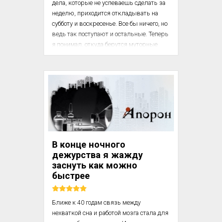
дела, которые не успеваешь сделать за 
неделю, приходится откладывать на 
субботу и воскресенье. Все бы ничего, но 
ведь так поступают и остальные. Теперь 
я понимал, откуда берутся муторные 
бесконечные пробки на Северном 
кольце при подъезде к ИКЕА: дело вовсе 
не во внезапном порыве, побуждающем 
людей толпами ломиться за диванными 
подушками и стеллажами из 
необработанной древесины, просто 
выходные для работающего человека – 
единственная возможность все успеть.

В конце ночного
дежурства я жажду
заснуть как можно
быстрее
Ближе к 40 годам связь между 
нехваткой сна и работой мозга стала для 