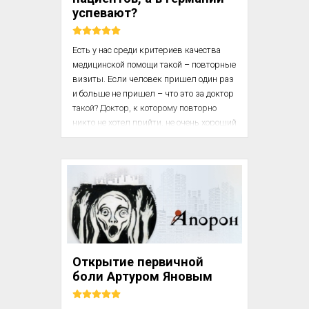
успевают?
Есть у нас среди критериев качества 
медицинской помощи такой – повторные 
визиты. Если человек пришел один раз 
и больше не пришел – что это за доктор 
такой? Доктор, к которому повторно 
никто не хотел прийти, не очень хороший 
доктор. Ведь так мы думаем? На 
первичном приеме ты должен 
посмотреть, послушать, о чем-то 
подумать, назначить обследование. А 
потом уже, основываясь на динамике 
наблюдения и результатах этих 
исследований, назначить лечение.

У тебя 12 минут на каждого пациента. 
Открытие первичной
Получается, что в день ты обязан 
боли Артуром Яновым
принять 40 человек. На самом деле, все 
хрон...