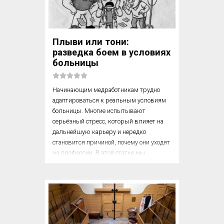
Плыви или тони:
разведка боем в условиях
больницы
Начинающим медработникам трудно 
адаптироваться к реальным условиям 
больницы. Многие испытывают 
серьёзный стресс, который влияет на 
дальнейшую карьеру и нередко 
становится причиной, почему они уходят 
из профессии. В этой статье мы 
рассмотрим основные маркеры 
проблем с адаптацией и как их 
преодолеть. Это полезно знать 
большинству медицинских работников, 
особенно студентам-медикам. Несмотря 
на давность и масштабность обсуждения, 