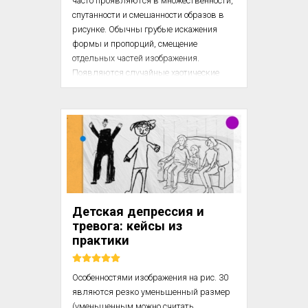
часто проявляются в множественности, 
спутанности и смешанности образов в 
рисунке. Обычны грубые искажения 
формы и пропорций, смещение 
отдельных частей изображения. 
Появляются случайные хаотические 
линии и штрихи. Все эти особенности 
можно видеть на рис.63. В процессе 
рисования Аня непрерывно 
комментировала свои действия, 
рассказывая об изображаемом ею 
персонаже. Комментарии были 
сбивчивыми и противоречивыми.Рис. 
63. Выполнен Аней Д., 7 л. 2 мес. 
Состояние психотического возбуждения

Детская депрессия и
тревога: кейсы из
Аня была приведена на консультацию ...
практики
Особенностями изображения на рис. 30 
являются резко уменьшенный размер 
(уменьшенным можно считать 