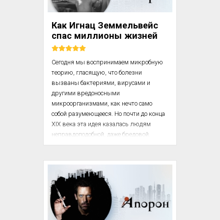
правовые препятствия. Сам К. Барнард, 
молодой способный хирург, перед 
Как Игнац Земмельвейс
первой операцией стажировался в США, 
спас миллионы жизней
СССР и других с...
Сегодня мы воспринимаем микробную 
теорию, гласящую, что болезни 
вызваны бактериями, вирусами и 
другими вредоносными 
микроорганизмами, как нечто само 
собой разумеющееся. Но почти до конца 
XIX века эта идея казалась людям 
неправдоподобной, даже бредовой. 
Большинство врачей были не в 
состоянии принять ее, не поступившись 
привычным образом мыслей, и крайне 
неохотно отказывались от устоявшихся 
убеждений (например, теории миазмов). 
[...] Однако в конце XIX века 
состоятельность микробной теории была 
неопровержимо доказана, и это навсегда 