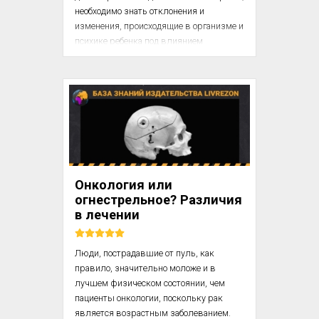
необходимо знать отклонения и 
изменения, происходящие в организме и 
психике ребенка под влиянием 
различных заболеваний и 
госпитализации.

Психические факторы имеют 
чрезвычайно важное значение в 
сохранении здоровья и лечении 
болезней у детей, для которых 
характерна большая 
впечатлительность, живость и 
Онкология или
непосредственность чувств. Проф. В. И. 
огнестрельное? Различия
Молчанов, всю жизнь отдавший 
в лечении
лечению детей, неустанно повторял, что 
мероприятия воспитательного 
характера в больнице нужно считат...
Люди, пострадавшие от пуль, как 
правило, значительно моложе и в 
лучшем физическом состоянии, чем 
пациенты онкологии, поскольку рак 
является возрастным заболеванием. 