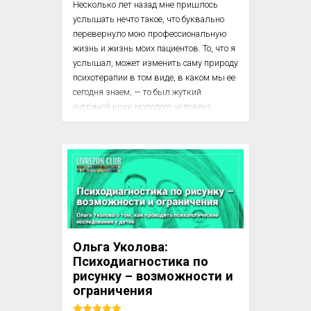
Несколько лет назад мне пришлось 
услышать нечто такое, что буквально 
перевернуло мою профессиональную 
жизнь и жизнь моих пациентов. То, что я 
услышал, может изменить саму природу 
психотерапии в том виде, в каком мы ее 
сегодня знаем, — то был жуткий 
нутряной крик молодого человека, 
рухнувшего на пол во время 
психотерапевтического сеанса. Я могу 
уподобить этот вопль лишь 
душераздирающему крику человека, 
которого собираются убить. Моя книга 
посвящена именно этому воплю и тому, 
что он может означать для раскрытия 
тайны возникновения неврозов.

Ольга Уколова:
Молодого человек...
Психодиагностика по
рисунку – возможности и
ограничения