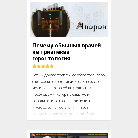
квартире и приняла большую дозу 
лекарств. «После очень неприятной 
недели на почве множества личных 
неурядиц, – позже рассказывала она, – 
я выпила таблетки, чтобы забыться... Я 
потеряла сознание и упала на пол, 
ударившись головой о мебель».

Почему обычных врачей
не привлекает
Ее лабрадор оказался заперт в комнате 
геронтология
вместе ...
Есть и другое тревожное обстоятельство, 
о котором говорят значительно реже: 
медицина не способна справиться с 
проблемами, которые сама же и 
породила, и не готова применить 
имеющиеся у нее знания, чтобы 
повысить качество старения. Доля 
пожилых людей в популяции 
стремительно растет, а количество 
практикующих дипломированных 