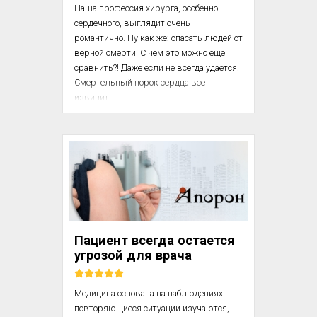
Наша профессия хирурга, особенно 
сердечного, выглядит очень 
романтично. Ну как же: спасать людей от 
верной смерти! С чем это можно еще 
сравнить?! Даже если не всегда удается. 
Смертельный порок сердца все 
извинит.

Посмотрите на нашу работу со стороны и 
непредвзято. Цикл моих отношений с 
больным составляет примерно 
двадцать-тридцать дней. Я его смотрю, 
назначаю обследование. Терзаюсь: 
много неопределенного, может помереть. 
Оперирую – напряжение, стресс. Если 
хорошо (проснулся!) – счастье. Если 
Пациент всегда остается
умер, жизнь отравлена на неделю-две, 
угрозой для врача
пока новым трудом и муками ...
Медицина основана на наблюдениях: 
повторяющиеся ситуации изучаются, 