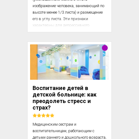
изображение человека, занимающий по 
высоте менее 1/3 листа) и размещение 
его в углу листа. Эти признаки 
характерны для депрессивного 
состояния. В менее выраженном виде 
они встречаются при субдепрессии, 
снижении настроения, не доходящем до 
собственно депрессии.

В данном случае депрессия 
подтверждается как всей 
совокупностью данных 
психологического обследования, так и 
Воспитание детей в
результатами обследования ребенка 
детской больнице: как
психиатром.

преодолеть стресс и
страх?
Изменения...
Медицинским сестрам и 
воспитательницам, работающим с 
детьми раннего и дошкольного возраста, 