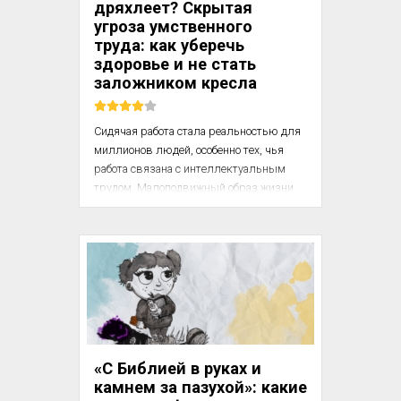
дряхлеет? Скрытая
угроза умственного
труда: как уберечь
здоровье и не стать
заложником кресла
Сидячая работа стала реальностью для 
миллионов людей, особенно тех, чья 
работа связана с интеллектуальным 
трудом. Малоподвижный образ жизни 
неизбежно сказывается на здоровье: 
страдают позвоночник, зрение, нервная 
система, а со временем могут развиться 
хронические заболевания. Однако этого 
можно избежать! Важно не ждать первых 
симптомов, а заранее заботиться о 
своем теле: следить за самочувствием, 
регулярно проходить медицинские 
осмотры и внедрять простые, но 
«С Библией в руках и
эффективные привычки. В этой статье 
камнем за пазухой»: какие
мы разберем, как сохранить здоровье, 