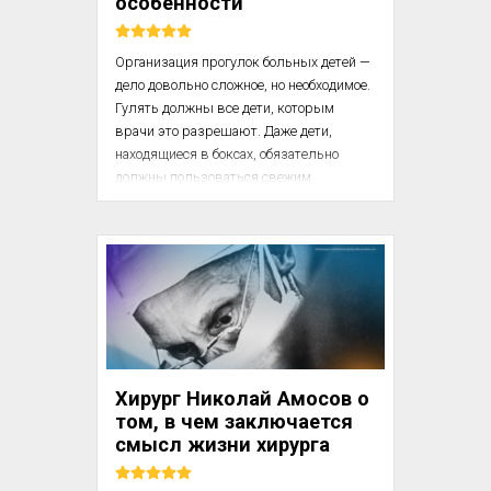
особенности
Организация прогулок больных детей — 
дело довольно сложное, но необходимое. 
Гулять должны все дети, которым 
врачи это разрешают. Даже дети, 
находящиеся в боксах, обязательно 
должны пользоваться свежим 
воздухом.

Прогулка дозируется лечащим врачом, 
а организуют ее медицинские сестры и 
педагоги, если они есть. В одевании 
детей на прогулку особенно зимой 
принимает участие весь персонал 
(сестра, няня, педагог и даже буфетчица).

Хирург Николай Амосов о
Особое внимание следует уделять тому, 
том, в чем заключается
во что и как одет ребенок на прогулке. 
смысл жизни хирурга
Обычно родители пр...