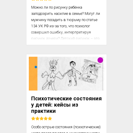
Можно ли по рисунку ребёнка 
заподозрить насилие в семье? Могут ли 
мужчину посадить в тюрьму по статье 
134 УК РФ из-за того, что психолог 
совершил ошибку, интерпретируя 
рисунок дочери? Детский рисунок – это 
информативный инструмент для 
выявления органической патологии 
головного мозга. Но насколько он 
точный? В этой статье разберемся, 
какие ошибки может совершить 
психодиагност и какими способами 
можно с ними бороться. 

Ошибка в интерпретации ценой в 
Психотические состояния
тюремное заключение 

у детей: кейсы из
практики
Это рисунки семилетней девочки, 
дочери чиновника ...
Особо острые состояния (психотические) 