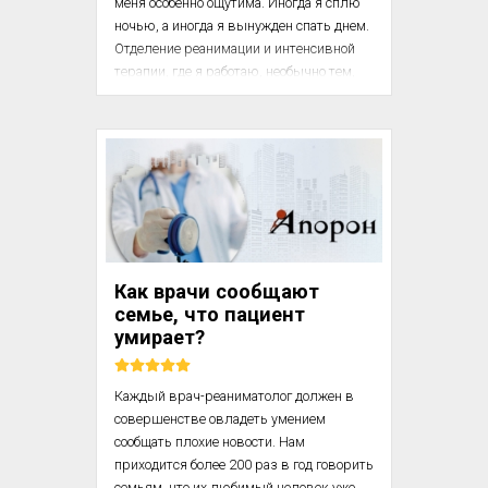
меня особенно ощутима. Иногда я сплю 
ночью, а иногда я вынужден спать днем. 
Отделение реанимации и интенсивной 
терапии, где я работаю, необычно тем, 
что там постоянно обязан находиться 
старший врач-консультант. Если ваша 
мама серьезно заболеет в 03:00 в 
рождественскую ночь, то ее все равно 
приму я или один из моих коллег, 
несмотря на поздний час. Хотя нет 
неоспоримых доказательств того, что 
присутствие старших врачей 
увеличивает шансы на выживание, это 
Как врачи сообщают
позволяет самым больным пациентам 
семье, что пациент
уже через несколько минут получить 
умирает?
помощ...
Каждый врач-реаниматолог должен в 
совершенстве овладеть умением 
сообщать плохие новости. Нам 
приходится более 200 раз в год говорить 
семьям, что их любимый человек уже 