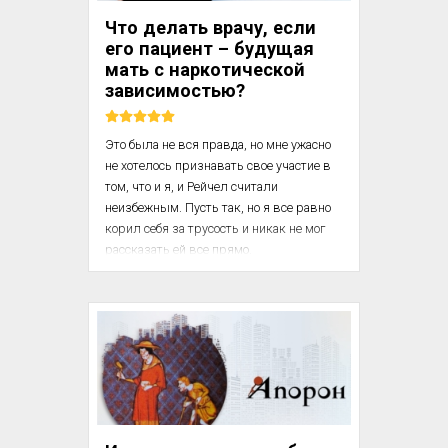
изменило не только медицинскую 
Что делать врачу, если
практику, но и наше отношение к ...
его пациент – будущая
мать с наркотической
зависимостью?
Это была не вся правда, но мне ужасно 
не хотелось признавать свое участие в 
том, что и я, и Рейчел считали 
неизбежным. Пусть так, но я все равно 
корил себя за трусость и никак не мог 
рассказать ей все прямо.

— Но они же спросят вас, верно? Захотят 
узнать ваше мнение, – спросила она. 

Я кивнул. Мы обсуждали это уже 
столько времени, что тянуть дальше я 
просто не мог.

— А вы, доктор, вы же знаете, что я буду 