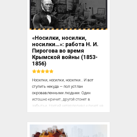
геронтологов, напротив, сократилось с 
1996 до 2010 года на 25%! 
(MISSING)Спрос на курсы повышения 
квалификации по первой помощи 
пожилым больным резко упал, зато в 
других областях например, в 
«Носилки, носилки,
пластической хирургии и рентгенологии 
носилки…»: работа Н. И.
– достиг рекордно высокого уровня. 
Пирогова во время
Отчасти дело...
Крымской войны (1853-
1856)
Носилки, носилки, носилки… И вот 
ступить некуда — пол устлан 
окровавленными людьми. Один 
истошно кричит, другой стонет в 
забытьи, третий нетерпеливо кличет на 
помощь, четвертый умирает с 
мучительным хрипом… Суетятся врачи, 
мечутся фельдшера, служители 
хватают первого попавшегося раненого 