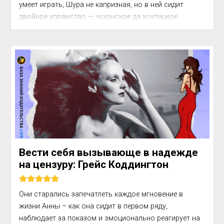
умеет играть, Шура не капризная, но в ней сидит 
двойное упрямство — чу­хонское да хохлацкое. 
Сколько раз я ей запрещала рыться в книгах у 
дедушки в кабинете. Чуть недосмотришь — она  там....
Вести себя вызывающе в надежде
на цензуру: Грейс Коддингтон
Они старались запечатлеть каждое мгновение в 
жизни Анны – как она сидит в первом ряду, 
наблюдает за показом и эмоционально реагирует на 