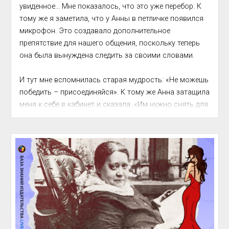
увиденное... Мне показалось, что это уже перебор. К 
тому же я заметила, что у Анны в петличке появился 
микрофон. Это создавало дополнительное 
препятствие для нашего общения, поскольку теперь 
она была вынуждена следить за своими словами.

И тут мне вспомнилась старая мудрость: «Не можешь 
победить – присоединяйся». К тому же Анна затащила 
меня к себе в кабинет и сказала: «‎Им нужно снять для 
фильма, как ты проводишь фотосесс...