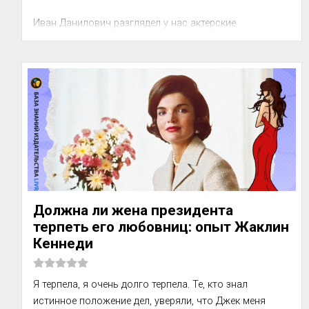
Иван Данилович разглядел у нас актерские 
способности, разбудил тягу к профессии, заложил 
определенный фундам...
Должна ли жена президента
терпеть его любовниц: опыт Жаклин
Кеннеди
Я терпела, я очень долго терпела. Те, кто знал 
истинное положение дел, уверяли, что Джек меня 