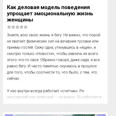
Как деловая модель поведения
упрощает эмоциональную жизнь
женщины
Знаете, всю свою жизнь я бегу. Не важно, что порой 
не хватает физических сил на вечерние тусовки или 
приемы гостей. Сижу одна, уткнувшись в «ящик», и 
смотрю только «Новости», чтобы извлечь из всего 
этого что-то свое. Образно говоря, даже сидя, я все 
равно бегу. И часто памятью окунаюсь в прошлое 
для того, чтобы соотнести то, что было, с тем, что 
сейчас.

У нас внутри всегда работает «счетчик». Ре­
жиссерский или актерский — не важно. Он рабо­тает в 
самые невероятные минуты твоего сущест­вования. Я, 
например, плохо помню годы, фиксируя в памяти 
лишь события ...