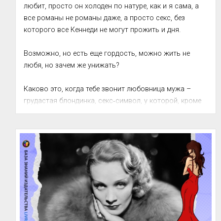
любит, просто он холоден по натуре, как и я сама, а 
все романы не романы даже, а просто секс, без 
которого все Кеннеди не могут прожить и дня.

Возможно, но есть еще гордость, можно жить не 
любя, но зачем же унижать?

Каково это, когда тебе звонит любовница мужа – 
грудастая блондинка, секс‑символ, у которой, кроме 
секса, ни единой мысли в голове, которая неспособна 
не только написать слово без ошибок на 
одном‑единственном язык...