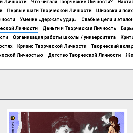
й Личности
Что читали Творческие Личности?
Наста
и
Первые шаги Творческой Личности
Шизовки и пси
чности
Умение «держать удар»
Слабые цели и этало
еской Личности
Деньги и Творческая Личность
Барь
сти
Организация работы школы / университета
Крит
остях
Кризис Творческой Личности
Творческий вкла
ческой Личностью
Детство Творческой Личности
Же