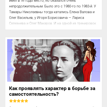
имел в те го­ды место, но оказался очень 
непродолжительным. Было это с 1980-го по 1983-й. У 
Тамары Николаевны тогда ка­тались Елена Валова и 
Олег Васильев, у Игоря Борисо­вича — Лариса 
Селезнева и Олег Макаров. И на одной из тренировок 
произошел неприятный инцидент — парт­неры 
подрались меж...
Как проявлять характер в борьбе за
самостоятельность?