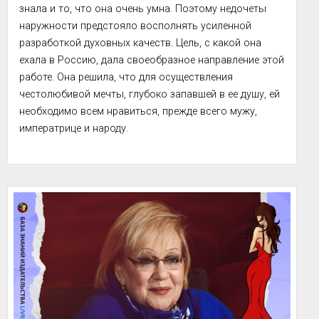
знала и то, что она очень умна. Поэтому недочеты 
наружности предстояло восполнять усиленной 
разработкой духовных качеств. Цель, с какой она 
ехала в Россию, дала своеобразное направление этой 
работе. Она решила, что для осуществления 
честолюбивой мечты, глубоко запавшей в ее душу, ей 
необходимо всем нравиться, прежде всего мужу, 
императрице и народу.

Эта задача сложилась уже в 15-летней голове в 
целый план, о котором она говорит приподнятым 
тоном, не без р...