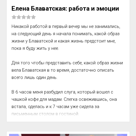
Елена Блаватская: работа и эмоции
Никакой работой в первый вечер мы не занимались, 
на сле­дующий день я начала понимать, какой образ 
жизни у Блават­ской и какая жизнь предстоит мне, 
пока я буду жить у нее.

Для того чтобы представить себе, какой образ жизни 
вела Блаватская в то время, достаточно описать 
всего лишь один день.

В 6 часов меня разбудил слуга, который вошел с 
чашкой кофе для мадам. Слегка освежившись, она 
встала, оделась и к 7 часам уже сидела за 
письменным столом в гостиной.

Она сказала, что это ее н...