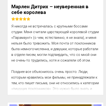
Марлен Дитрих – неуверенная в
себе королева
Я никогда не встречалась с крупными боссами 
студии. Меня считали царствующей королевой студии 
«Парамаунт» (о чем, естественно, я не знала), и меня 
нельзя было тревожить. Моя почта от поклонников 
была немногочисленна, и девушки, которые работали 
в отделе писем, могли подтвердить, что со мной они 
не очень-то трудились, хотя и сожалели об этом.

Позднее все объяснилось очень просто. Люди, 
которым нравились мои фильмы, не принадлежали к 
тем, кто пишет письма, они не относились к категории 
«пишущих поклонников». Это нужно было знать и 
учитывать, чтобы не страда...