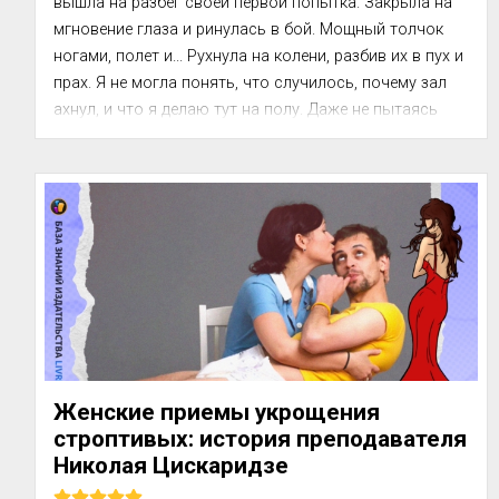
вышла на разбег своей первой попыт­ка. Закрыла на 
мгновение глаза и ринулась в бой. Мощный толчок 
ногами, полет и... Рухнула на колени, разбив их в пух и 
прах. Я не могла понять, что случилось, почему зал 
ахнул, и что я делаю тут на полу. Даже не пытаясь 
разобраться, я встала и пошла на вторую попытку, 
морщась от б...
Женские приемы укрощения
строптивых: история преподавателя
Николая Цискаридзе