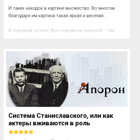
И таких находок в картине множество. Во многом 
благодаря им картина такая яркая и весёлая…

А сценарий, кстати, был совсем не смешной – так, 
пересказ сюжета, незамысловатая история, видим...
Система Станиславского, или как
актеры вживаются в роль