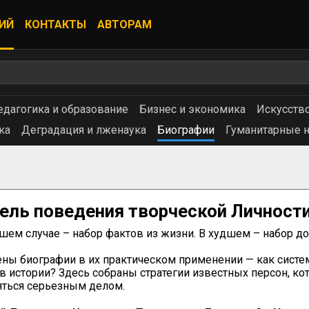
ИЙ
КОНТАКТЫ
АВТОРАМ
едагогика и образование
Бизнес и экономика
Искусство
ка
Деградация и лженаука
Биографии
Гуманитарные н
ель поведения творческой Личности
ем случае – набор фактов из жизни. В худшем – набор до
ны биографии в их практическом применении — как система
 в истории? Здесь собраны стратегии известных персон, к
яться серьезным делом.