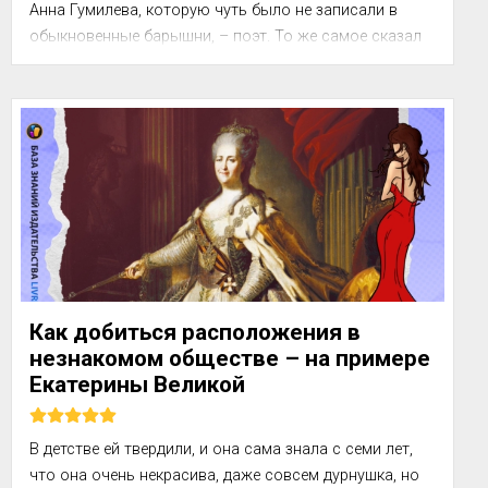
Анна Гумилева, которую чуть было не записали в 
обыкновенные барышни, – поэт. То же самое сказал 
ей Георгий Чулков, когда, опоздав на царскосельский 
паровичок, они пили кофе в привокзальном буф...
Как добиться расположения в
незнакомом обществе – на примере
Екатерины Великой
В детстве ей твердили, и она сама знала с семи лет, 
что она очень некрасива, даже совсем дурнушка, но 