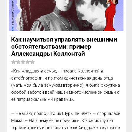
Как научиться управлять внешними
обстоятельствами: пример
Аллександры Коллонтай
«Как младшая в семье, — писала Коллонтай в 
автобиогра­фии, и притом единственная дочь отца 
(мать моя была за­мужем вторично), я была окружена 
особой заботой всей на­шей многочисленной семьи с 
ее патриархальными нравами».

— Не знаю, право, что из Шуры выйдет? — огорчалась 
Мама. — Ни к чему ее не приучишь. К хозяйству нет 
терпения, шить и вышивать не любит, даже в куклы не 