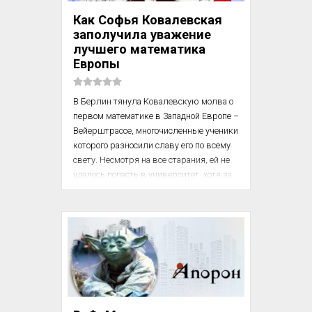
умом и внешностью херувима — 
Как Софья Ковалевская
маленькие стоящие ...
заполучила уважение
лучшего математика
Европы
В Берлин тянула Ковалевскую молва о 
первом математике в Западной Европе – 
Вейерштрассе, многочисленные ученики 
которого разносили славу его по всему 
свету. Несмотря на все старания, ей не 
удалось попасть в университет, хотя за 
допущение ее туда стояли такие светила 
науки, как Вейерштрасс, Дюбуа‑Реймон, 
Вирхов и Гельмгольц. Пришлось 
просить Вейерштрасса заниматься с ней 
частным образом, но она хорошо знала, 
что бескорыстный и сильно занятый 
Вейерштрасс ни за какие деньги не 
согласится давать ей частные уроки. 
Ковалевская имела понятие о 