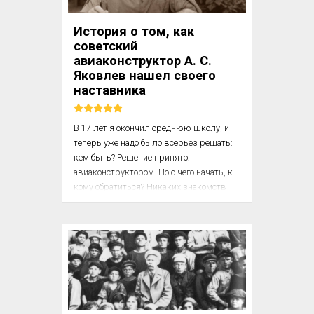
знаю гораздо больше того, что 
предусмотрено школьной программой 
История о том, как
и...
советский
авиаконструктор А. С.
Яковлев нашел своего
наставника
В 17 лет я окончил среднюю школу, и 
теперь уже надо было всерьез решать: 
кем быть? Решение принято: 
авиаконструктором. Но с чего начать, к 
кому обратиться? Никаких знакомств 
среди авиаторов я не имел.

В газетах мне часто встречалась 
фамилия инженера-конструктора 
Пороховщикова. Не знаю, как у меня 
хватило смелости, но я решил 
обратиться к нему с просьбой помочь 
мне устроиться на работу в авиацию.
