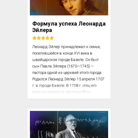
возникали. То это было связано с 
подготовительным процессом, с 
тренировками, то отношениями с 
личным тренером и тренерами сборной 
Формула успеха Леонарда
команды, отношением к самой себе, с 
Эйлера
психологией борьбы, то с какими-то 
тактическими ...
Леонард Эйлер принадлежал к семье, 
поселившейся в конце XVI века в 
швейцарском городе Базеле. Он был 
сын Павла Эйлера (1670—1745) — 
пастора одной из церквей этого города. 
Родился Леонард Эйлер 15 апреля 1707 
г. в городе Базеле. В 1708 г. отец его 
получил приход в местечке Риэн, 
расположенном неподалеку от Базеля. 
Там, на лоне сельской природы, прошли 
детские годы Леонарда Эйлера. 
Матерью его была Маргарита Брукер 
(1677—1761), происходившая из рода, 
давшего Базелю многих известных 
ученых.
