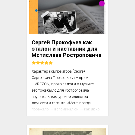
хозяйством и несколько лет «с 
удовольствием щипал струны гитары». 
Только однажды он кое-что рассказал об 
этом Фетису, не уточняя, однако, кто 
была эта женщина и где они 
встречались. Фетис пишет:

Сергей Прокофьев как
«Несмотря на то, что в расцв...
эталон и наставник для
Мстислава Ростроповича
Характер композитора [Сергея 
Сергеевича Прокофьева – прим. 
LIVREZON] проявлялся и в музыке — 
это тоже было для Ростроповича 
поучительным уроком единства 
личности и таланта. «Меня всегда 
поражало, — вспоминал он, — как ярко 
человеческая сущность Сергея 
Сергеевича, особенности его характера 
отражались в его музыке». Параллели и 
аналогии были очевидны: «Я всегда 