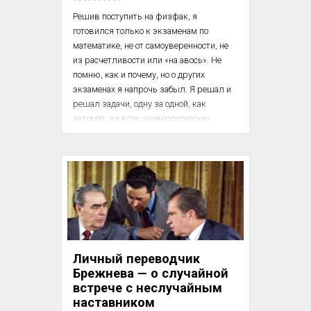
Решив поступить на физфак, я 
готовился только к экзаменам по 
математике, не от самоуверенности, не 
из расчетливости или «на авось». Не 
помню, как и почему, но о других 
экзаменах я напрочь забыл. Я решал и 
решал задачи, одну за одной, как 
автомат, из всех университетских 
сборников по всем естественным 
факультетам, кроме последних задач 
мехматовских билетов. Их я даже не 
пытался решать. Тогда был простой 
критерий гениальности: кто решил все 
на письменной математике на мехмате — 
тот гений. Их были единицы. Их брали 
всегда, несмотря ни на что. Так же и на 
физфаке. Абитуриент, сдавший на пять 
Личный переводчик
две м...
Брежнева — о случайной
встрече с неслучайным
наставником