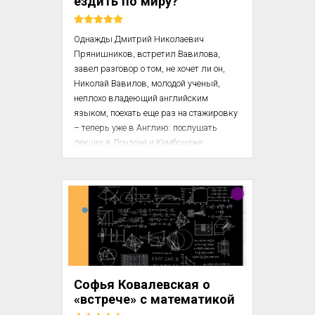
ездить по миру?
если у тебя не было ничего дельного, ты 
мог не приходить к нему м...
Однажды Дмитрий Николаевич 
Прянишников, встретил Вавилова, 
завел разговор о том, не хочет ли он, 
Николай Вавилов, молодой ученый, 
неплохо владеющий английским 
языком, поехать еще раз на стажировку 
– теперь уже в Aнглию: послушать 
лекции в Лондоне и Кембридже, 
поработать в хорошо оснащенных 
английских лабораториях по 
морфологии и систематике растений, 
цитологии и генетике. Не будет ли он 
против того, чтобы изучить по 
первичным материалам путь открытий 
Чарлза Дарвина, почитать его записки и 
письма, побывать затем в научных 
центрах Западной Европы: во Франции – 
Софья Ковалевская о
у Вильморенов, в Германии – в Иене,...
«встрече» с математикой