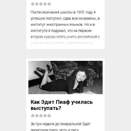
После окончания школы в 1951 году я 
успешно поступил, сдав все экзамены, в 
институт иностранных языков. Но и в 
институте я подумал, что на первом-
втором курсах опять учить английский с 
нуля вряд ли стоит, и попросился на 
французское отделение. Где и проучился 
первые три года, одновременно по 
полной программе сдавая все экзамены 
по английскому языку.

И вот после третьего курса, по чьему-то 
совету, я договорился о своем переводе 
все-таки на английское отделение. Я уже 
тогда подумал о будущем 
Как Эдит Пиаф училась
распределении. Мне пришла в голову 
выступать?
мысль, что с нашими бюрократиче...
За три недели до генеральной Эдит 
перестала спать, есть и пить.
