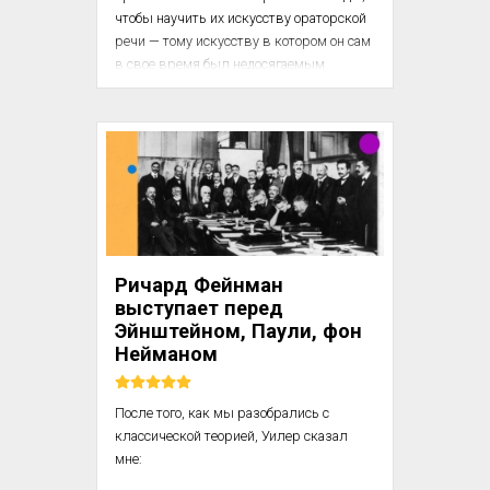
что­бы научить их искусству ораторской 
речи — тому искусству в котором он сам 
в свое время был недосягаемым 
мастером. Он учил их судебному 
красноречию, инсценируя суд. Войдя в 
ту аудиторию, где происходили занятия, 
я в первую мину­ту подумал, что 
нахожусь в настоящем суде. На главном 
ме­сте сидел председатель судебной 
палаты — щуплый юноша лет 
девятнадцати. Прокурором была девица 
— с круглым, мягким, добродушным 
Ричард Фейнман
лицом....
выступает перед
Эйнштейном, Паули, фон
Нейманом
После того, как мы разобрались с 
классической теорией, Уилер сказал 
мне:
