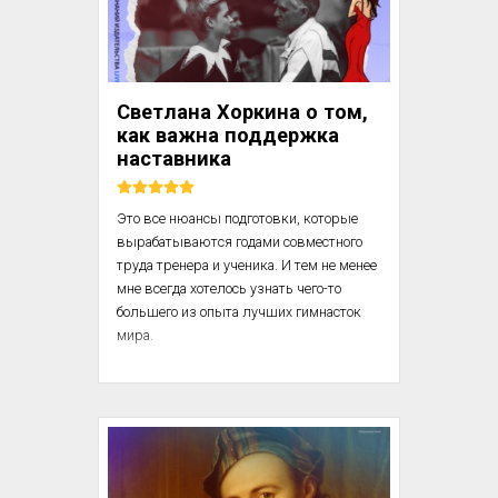
Светлана Хоркина о том,
как важна поддержка
наставника
Это все нюансы подготовки, которые 
вырабатываются годами совместного 
труда тренера и ученика. И тем не менее 
мне всегда хотелось узнать чего-то 
большего из опыта лучших гимнасток 
мира.

Именно поэтому я с жадностью 
хваталась за книжки воспоминаний 
сильнейших гимнасток мира, каждый 
раз выискивая для себя ответы на 
новые вопросы, которые постоянно 