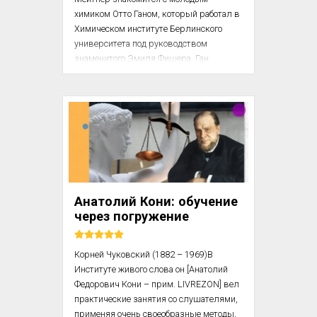
химиком Отто Ганом, который работал в 
Химическом институте Берлинского 
университета под руководством 
знаменитого Эмиля Фишера. Ган 
предложил Мейтнер изучать 
радиоактивность вместе, и через месяц 
Лиза уже начала свою научную 
деятельность в его лаборатории. 
Поскольку женщины в институте не 
имели никакого официального статуса 
как исследователи, жалованья Лиза не 
получала и жила на скромную 
поддержку, которую оказывали ей 
Анатолий Кони: обучение
родители.

через погружение
Эмиль Фишер сначала не разрешал 
Лизе работать в его институте, поскол...
Корней Чуковский (1882 – 1969)В 
Институте живого слова он [Анатолий 
Федорович Кони – прим. LIVREZON] вел 
практические занятия со слушателями, 
применяя очень своеобразные методы, 