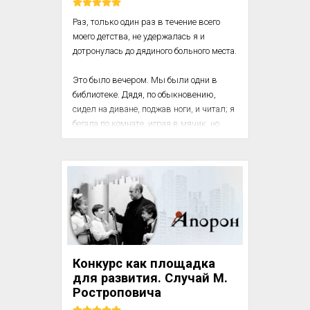
Раз, только один раз в течение всего 
моего детства, не удержалась я и 
дотронулась до дядиного больного места.

Это было вечером. Мы были одни в 
библиотеке. Дядя, по обыкновению, 
сидел на диване, поджав ноги, и читал; я 
бегала по комнате, играя в мячик, но, 
наконец, устала, присела рядом с ним на 
диване и, уставившись на него, 
предалась своим обычным 
размышлениям на его счет. Дядя 
опустил вдруг книгу и, ласково погладив 
меня по голове, спросил:

— О чем ты это задумалась, деточка?

Конкурс как площадка
...
для развития. Случай М.
Ростроповича