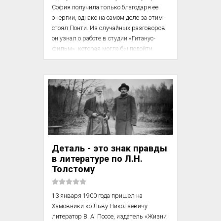
София получила только благодаря ее 
энергии, однако на самом деле за этим 
стоял Понти. Из случайных разговоров 
он узнал о работе в студии «Гитанус-
фильм», которая могла бы подойти 
Софии, позвонил своему другу, главе 
студии Джеоффредо Ломбардо, и 
договорился, что тот пригласит девушку 
на со­беседование.»[…]

София пробовалась на роль бо­гатой 
испорченной девицы, которая 
влюбляется в шки­пера яхты, 
зафрахтованной документалистами.

Деталь - это знак правды
в литературе по Л.Н.
К счастью, на собеседов...
Толстому
13 января 1900 года пришел на 
Хамовники ко Льву Николаевичу 
литератор В. А. Поссе, издатель «Жизни 