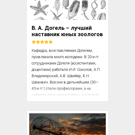
сделал многоэтажный дом с черепичной 
крышей, трубами, окнами, балконами, 
воротами и всеми прочими деталями. 
Ничего не было упущено. Наконец, я 
В. А. Догель – лучший
вырезал челов...
наставник юных зоологов
Кафедра, возглавляемая Догелем, 
привлекала много молодежи. В 20-е гг. 
сотрудниками Догеля (ассистентами, 
доцентами) работали И.И. Соколов, А.П. 
Владимирский, А.В. Швейер, Б.Н. 
Шванвич. Все они в дальнейшем (30—
40-е гг.) стали профессорами, а на 
кафедру пришла молодежь, к которой 
относился и пишущий эти строки. 
Спектр исследовательских работ был 
широк. На кафедре сложились 
следующие основные направления: 
сравнительная анатомия, 
протозоология, которые особенно 