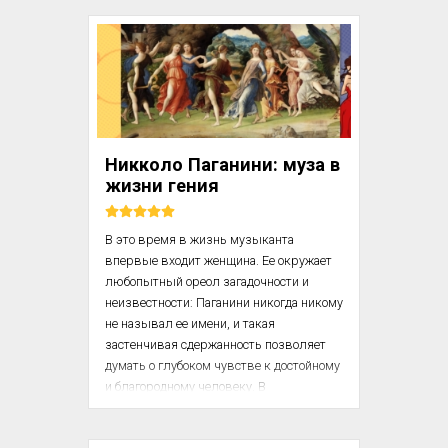
культуры. Помимо Бернса Самуил 
Яковлевич переводил и множество 
других поэтов, в том числе английских 
(Шекспира, Китса, Шелли, Блейка, 
Киплинга и т.д.). [...] 

В тот же первый день, помню, меня 
[Владимира Познера – прим. LIVREZON] 
Никколо Паганини: муза в
потрясла библиотека Маршака. Я 
жизни гения
никогда не видал та...
В это время в жизнь музыканта 
впервые входит женщина. Ее окружает 
любопытный ореол загадочности и 
неизвестности: Паганини никогда никому 
не называл ее имени, и такая 
застенчивая сдержанность позволяет 
думать о глубоком чувстве к достойному 
и благородному человеку. В 
«Автобиографии» он отмечает только, 
что в это время занимался сельским 