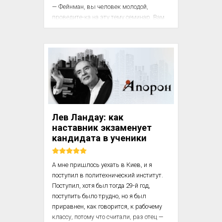
— Фейнман, вы человек молодой, 
проведите-ка на эту тему семинар. Вам 
необходим опыт публичных 
выступлений. А я пока займусь 
квантовой теорией и после тоже проведу 
семинар. 

Выступить с докладом мне предстояло 
впервые, и Уилер договорился с 
Юджином Вигнером о том, чтобы мое 
выступление включили в график 
Лев Ландау: как
семинаров. За день или два до 
наставник экзаменует
выступления я столкнулся в вестибюле 
кандидата в ученики
с Вигнером.

— Фейнман, — сказал он, — п...
А мне пришлось уехать в Киев, и я 
поступил в политехнический институт. 
Поступил, хотя был тогда 29-й год, 
поступить было трудно, но я был 
приравнен, как говорится, к рабочему 
классу, потому что считали, раз отец — 