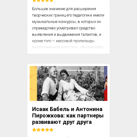
Большое значение для расширения 
творческих границ его педагогики имели 
музыкальные конкурсы, в которых он 
справедливо усматривал средство 
выявления и выдвижения талантов, и 
кроме того — массовой пропаганды 
виолончельной культуры. «В конкурсах, 
— писал он, — я вижу вехи укрепления 
дружбы между музыкантами... 
возможность ценить и перенимать друг 
у друга сильные стороны». В жюри 
конкурсов он стал участвовать рано. 
Всего лишь спустя пять лет после того, 
как он сам с трепетом выступал в Праге 
на Конкурсе имени Г. Вигана, 
Ростроповича пригласили уже в жюри 
Исаак Бабель и Антонина
конкурса виолончелистов, многие из 
Пирожкова: как партнеры
которых ...
развивают друг друга