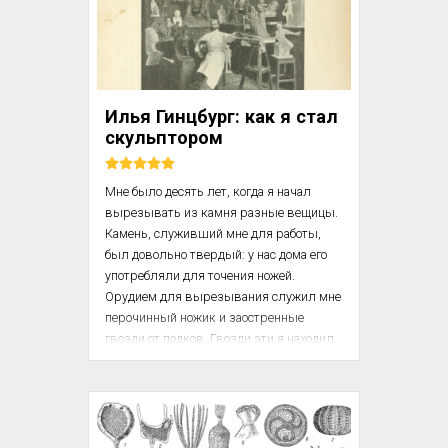
видел сходство между его походкой — 
подтянутой, ритмичной, прямой — и его 
музыкой. В музыке он также тщательно 
вычищал неаккуратно переписанные 
паузы, как в жизни тщательно 
Илья Гинцбург: как я стал
одевался... 

скульптором
В музыке Прок...
Мне было десять лет, когда я начал 
вырезывать из камня разные вещицы. 
Камень, служивший мне для работы, 
был довольно твердый: у нас дома его 
употребляли для точения ножей. 
Орудием для вырезывания служил мне 
перочинный ножик и заостренные 
гвозди от подков. Гвозди эти я находил 
на улице и оттачивал их у нас на пороге. 
Помню, первой моей вещью был 
старинный открытый шкаф. В нем 
книги и другие вещи лежали в 
беспорядке на разных полках. Затем я 