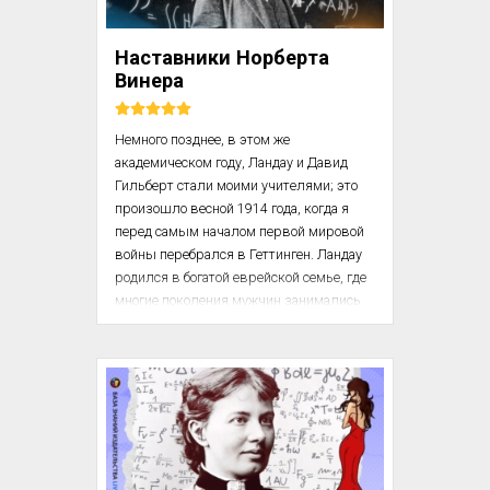
Первоначальное образование получил 
Наставники Норберта
Эйлер у отца. Павел Эйлер обучал ...
Винера
Немного позднее, в этом же 
академическом году, Ландау и Давид 
Гильберт стали моими учителями; это 
произошло весной 1914 года, когда я 
перед самым началом первой мировой 
войны перебрался в Геттинген. Ландау 
родился в богатой еврейской семье, где 
многие поколения мужчин занимались 
банковским делом. В детстве он тоже 
был чем-то вроде вундеркинда. Его 
воспитывали в обстановке изысканной 
роскоши, и он с раннего возраста 
привык пользоваться всеми благами 
жизни, которые можно получить за 
деньги. Этот миниатюрный человек с 
совершенно недисциплинированным 