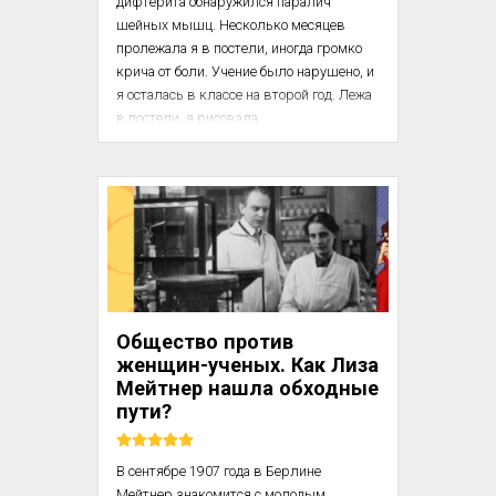
дифтерита об­наружился паралич 
шейных мышц. Несколько месяцев 
пролежала я в постели, иногда громко 
крича от боли. Учение было нарушено, и 
я осталась в классе на второй год. Лежа 
в постели, я рисовала.

На следующий год, имея много времени, 
решила хо­дить в вечерние начальные 
классы школы Штиглица. Директором 
школы был Максимилиан Егорович 
Месмахер. Анна Петровна Остроумова-
Лебедева (1871 – 1955)

Властный, умный и энергичный 
Общество против
человек. В шко­ле — отличные, светлые 
женщин-ученых. Как Лиза
классы, электрическо...
Мейтнер нашла обходные
пути?
В сентябре 1907 года в Берлине 
Мейтнер знакомится с молодым 