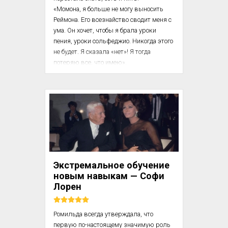
«Момона, я больше не могу выносить 
Реймона. Его всезнайство сводит меня с 
ума. Он хочет, чтобы я брала уроки 
пения, уроки сольфеджио. Никогда этого 
не будет. Я сказала «нет»! Я тогда 
потеряю все, что имею».

И не сдалась. Готовая учиться всему, 
чему угодно, ради своей профессии, в 
этом она была непреклонна.

«Он мне осточертел со своими советами, 
у меня от него мигрень: «Делай то…», «Не 
делай этого…», «Говори так, а не так…», 
«Пой, не кричи…». Он задурил мн...
Экстремальное обучение
новым навыкам — Софи
Лорен
Ромильда всегда утверждала, что 
первую по-настоя­щему значимую роль 