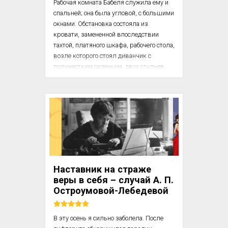
Рабочая комната Бабеля служила ему и 
спальней; она была угловой, с большими 
окнами. Обстановка состояла из 
кровати, замененной впоследствии 
тахтой, платяного шкафа, рабочего стола, 
возле которого стоял диванчик с 
полужестким сиденьем, двух стульев, 
маленького сто­лика с выдвижным 
ящиком и книжных полок. Полки Бабель 
заказал высотой до подоконника и во 
всю длину стены, на них 
устанавливались нужные ему и 
любимые книги, а поверху он обычно 
раскладывал бумажные лист­ки с 
планами рассказов, разными записями 
и наброска­ми. Эти листки шириной 10 и 
Наставник на страже
длиной 15-16 сантиметров он нарезал 
веры в себя – случай А. П.
сам. Работал он ...
Остроумовой-Лебедевой
В эту осень я сильно заболела. После 