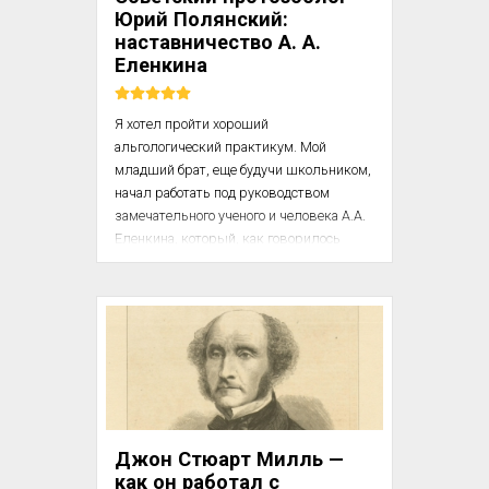
прекрасном будущем.

Юрий Полянский:
наставничество А. А.
После Октябрьской рево...
Еленкина
Я хотел пройти хороший 
альгологический практикум. Мой 
младший брат, еще будучи школьником, 
начал работать под руководством 
замечательного ученого и человека А.А. 
Еленкина, который, как говорилось 
выше, был связан с Павловской 
экскурсионной станцией. Я тоже хорошо 
знал и почитал Александра 
Александровича. Он предложил мне, 
брату и еще своему ученику 
Максимилиану Максимилиановичу 
Голлербаху, Моте, — другу и товарищу 
моего и брата — в осенне-зимнее время 
по воскресеньям приходить к нему 
Джон Стюарт Милль —
домой и заниматься изучением низших 
как он работал с