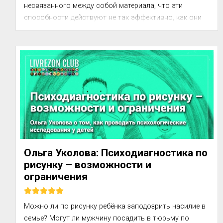
несвязанного между собой материала, что эти 
способности действуют не так эффективно, как они 
зачастую действуют у многих неграмотных людей. 
Проблема общ...
Ольга Уколова: Психодиагностика по
рисунку – возможности и
ограничения
Можно ли по рисунку ребёнка заподозрить насилие в 
семье? Могут ли мужчину посадить в тюрьму по 