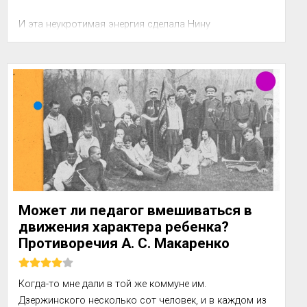
И эта неукротимая энергия сделала Нину 
общепризнанным вожаком класса, потом школы, где 
ее знали все — от первоклашек до выпускников. [...]

Может ли педагог вмешиваться в
движения характера ребенка?
Противоречия А. С. Макаренко
Когда-то мне дали в той же коммуне им. 
Дзержинского несколько сот человек, и в каждом из 