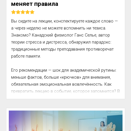
меняет правила
Вы сидите на лекции, конспектируете каждое слово — 
а через неделю не можете вспомнить ни тезиса. 
Знакомо? Канадский физиолог Ганс Селье, автор 
теории стресса и дистресса, обнаружил парадокс: 
традиционные методы преподавания противоречат 
работе памяти.

Его рекомендации — шок для академической рутины: 
меньше фактов, больше «крючков» для внимания, 
обязательная эмоциональная вовлечённость. Как 
превратить лекцию в событие, которое запомнится? В 
этом фрагменте из нашней Базы знаний — принципы, 
которые сделают любое выступление в разы 
эффективнее.
