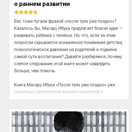
о раннем развитии
Вас тоже пугали фразой «после трёх уже поздно»? 
Казалось бы, Масару Ибука предлагает благие идеи — 
развивать ребёнка с пелёнок. Но что, если за этим 
лозунгом скрывается искажённое понимание детства, 
психологическое давление на родителей и подмена 
самой сути воспитания? Давайте разберёмся, почему 
слепое следование этой книге может навредить 
больше, чем помочь.

Книга Масару Ибука «После трёх уже поздно» уже 
несколько десятилетий волнует родителей и 
педагогов по всему миру. Написанная в 1971 году 
сооснователем корпорации Sony, она предлагает 
простой и потому...