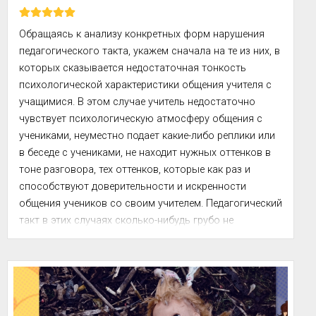
Обращаясь к анализу конкретных форм нарушения 
педагогического такта, укажем сначала на те из них, в 
которых сказывается недостаточная тонкость 
психологической характеристики общения учителя с 
учащимися. В этом случае учитель недостаточно 
чувствует психологическую атмосферу общения с 
учениками, неуместно подает какие-либо реплики или 
в беседе с учениками, не находит нужных оттенков в 
тоне разговора, тех оттенков, которые как раз и 
способствуют доверительности и искренности 
общения учеников со своим учителем. Педагогический 
такт в этих случаях сколько-нибудь грубо не 
нарушается, но здесь не хват...