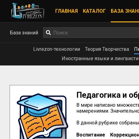
ГЛАВНАЯ
КАТАЛОГ
БАЗА ЗНАН
База знаний
Livrezon-технологии
Теория Творчества
П
Иностранные языки и лингвисти
Педагогика и о
В мире написано множество
намерениями. Значительно
В данной рубрике собраны
Воспитание
Коррекцион