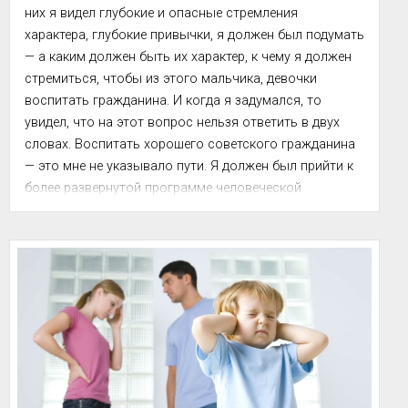
них я видел глубокие и опасные стремления 
характера, глубокие привычки, я должен был подумать 
— а каким должен быть их характер, к чему я должен 
стремиться, чтобы из этого мальчика, девочки 
воспитать гражданина. И когда я задумался, то 
увидел, что на этот вопрос нельзя ответить в двух 
словах. Воспитать хорошего советского гражданина 
— это мне не указывало пути. Я должен был прийти к 
более развернутой программе человеческой 
личности. И, подходя к программе личности, я 
встретился с таким вопросом: что, эта п...