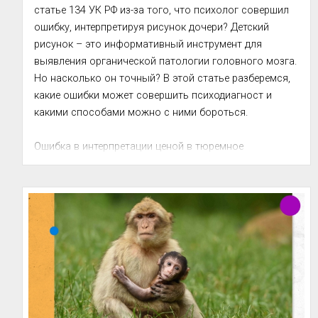
статье 134 УК РФ из-за того, что психолог совершил 
ошибку, интерпретируя рисунок дочери? Детский 
рисунок – это информативный инструмент для 
выявления органической патологии головного мозга. 
Но насколько он точный? В этой статье разберемся, 
какие ошибки может совершить психодиагност и 
какими способами можно с ними бороться. 

Ошибка в интерпретации ценой в тюремное 
заключение 

Это рисунки семилетней девочки, дочери чиновника ...