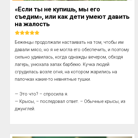
«Если ты не купишь, мы его
съедим», или как дети умеют давить
на жалость
Беженцы продолжали настаивать на том, чтобы им 
давали мясо, но я не могла его обеспечить, и поэтому 
сильно удивилась, когда однажды вечером, обходя 
лагерь, унюхала запах барбекю. Кучка людей 
сгрудилась возле огня, на котором жарились на 
палочках какие-то невнятные тушки.

— Это что? – спросила я. 

— Крысы, – последовал ответ. – Обычные крысы, из 
джунглей.

О боже! Люди дошли до того, что уже ели мелких 
вредителей!
