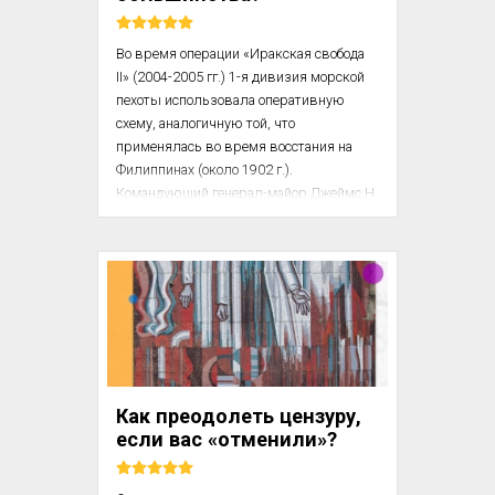
Во время операции «‎Иракская свобода 
II» (2004-2005 гг.) 1-я дивизия морской 
пехоты использовала оперативную 
схему, аналогичную той, что 
применялась во время восстания на 
Филиппинах (около 1902 г.). 
Командующий генерал-майор Джеймс Н. 
Мэттис, КМП США, начал с оценки 
людей, с которыми морские пехотинцы, 
солдаты и матросы столкнутся в районе 
операций дивизии. Район операций 
находился в западном Ираке, в 
провинции Аль-Анбар. Ее 
демографический состав значительно 
отличался от шиитских районов, 
возглавляемых имамами, где дивизия 
Как преодолеть цензуру,
действовала во время операции 
если вас «отменили»?
«‎Иракская свобода I».
