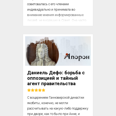
советовалась с его членами 
индивидуально и принимала во 
внимание мнения информированных 
людей, не входящих в Совет. Она часто 
подолгу, и иногда наедине, беседовала с 
иностранными послами, чтобы 
обеспечить себе другие источники 
информации и идей. Елизавета I (1533 – 
1603) / Викимедиа

Она пыталась защитить себя от 
неприятных советов, способствуя 
разногласиям среди членов Совета и 
Даниель Дефо: борьба с
провоцируя их на состязания ради ее 
оппозицией и тайный
наград. Милость или немилость Елиз...
агент правительства
С воцарением Ганноверской династии 
якобиты, конечно, не могли 
рассчитывать на какую-либо поддержку 
при дворе, как то было при Анне, и 