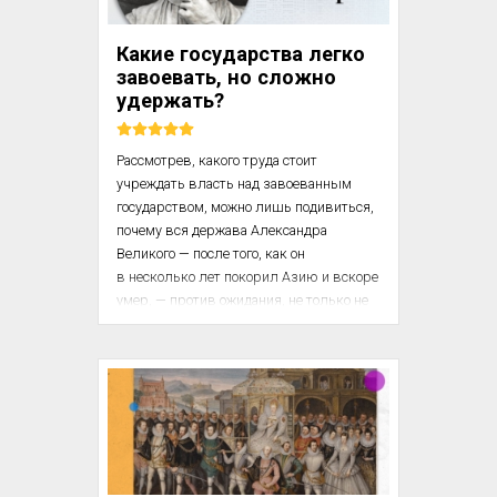
эволюции; художественный отдел 
периодически организует выставки по 
Какие государства легко
отдельным вопросам — роль 
завоевать, но сложно
монастырей в экономической мощи 
удержать?
духовенства, значение ч...
Рассмотрев, какого труда стоит 
учреждать власть над завоеванным 
государством, можно лишь подивиться, 
почему вся держава Александра 
Великого — после того, как он 
в несколько лет покорил Азию и вскоре 
умер, — против ожидания, не только не 
распалась, но мирно перешла к его 
преемникам, которые в управлении ею 
не знали других забот, кроме тех, что 
навлекли на себя собственным 
честолюбием.

В объяснение этого надо сказать, что все 
единовластно управляемые 