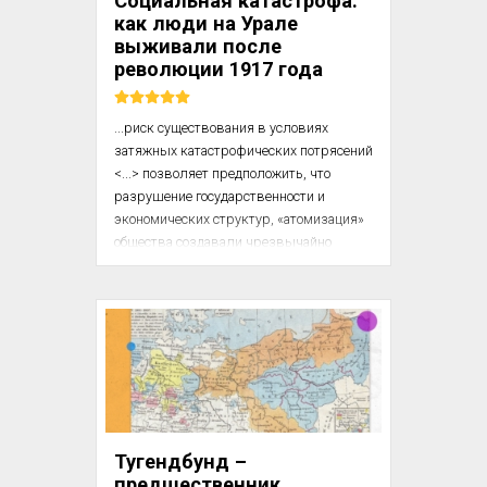
Социальная катастрофа:
королева подбирает для своего Совета 
как люди на Урале
кандидатов из числа католиков, 
выживали после
которые смогут по...
революции 1917 года
...риск существования в условиях 
затяжных катастрофических потрясений 
<...> позволяет предположить, что 
разрушение государственности и 
экономических структур, «атомизация» 
общества создавали чрезвычайно 
многообразные возможности вживания 
в новые условия. В этой связи 
неизбежно всплывает проблема 
классификации техники борьбы за 
существование.

Первую, насколько мне известно, 
попытку разработать такую 
классификацию на примере поведения 
Тугендбунд –
обывателя в России революционных 
предшественник