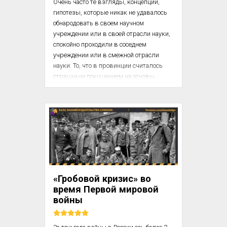
Очень часто те взгляды, концепции, 
гипотезы, которые никак не удавалось 
обнародовать в своем научном 
учреждении или в своей отрасли науки, 
спокойно проходили в соседнем 
учреждении или в смежной отрасли 
науки. То, что в провинции считалось 
страшным покушением на основы, 
в столице принималось как вполне 
допустимая вольность (легкая фронда, 
оригинальничанье, свежесть идей). Лев 
Николаевич Гумилев (1912 – 1992) / 
Литературный портал

Столичные идеологи — обычно 
либеральнее. Наоборот, в столице 
быстрее и точнее распознавали 
«Гробовой кризис» во
действительную опасность для 
время Первой мировой
господст...
войны