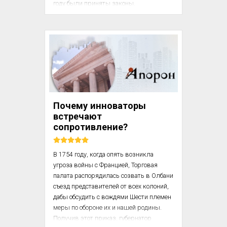
году были приняты законы, 
ограничивающие отток ремесленников 
и их инструментов и защищающие 
преимущества страны в текстильном 
производстве. 

К 1749 году любой, кто был пойман на 
экспорте инструментов для 
текстильного производства, мог быть 
оштрафован на 200 фунтов стерлингов. 
Почему инноваторы
Агенты, пытающиеся завербовать 
встречают
технических специалистов для 
сопротивление?
эмиграции в ...
В 1754 году, когда опять возникла 
угроза войны с Францией, Торговая 
палата распорядилась созвать в Олбани 
съезд представителей от всех колоний, 
дабы обсудить с вождями Шести племен 
меры по обороне их и нашей родины. 
Получив этот приказ, губернатор 