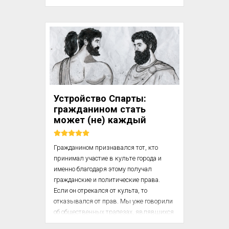
идеального государственного устройства 
ведёт к упадку.

Поппер показывает, что подобное 
представление об обществе как о 
системе с жёстко заданной нормой и 
предсказуемым распадом в случае 
отклонения от неё формирует 
мышление, враждебное к изменениям, 
Устройство Спарты:
критике и историческому развитию. Его 
гражданином стать
анализ раскрывает, как философская 
может (не) каждый
док...
Гражданином признавался тот, кто 
принимал участие в культе города и 
именно благодаря этому получал 
гражданские и политические права. 
Если он отрекался от культа, то 
отказывался от прав. Мы уже говорили 
об общественных трапезах, являвшихся 
главным обрядом национального 