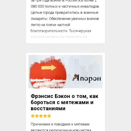
За три года войны в России ось более 2 
080 000 полных и частичных инвалидов. 
Целые города превратились в военные 
лазареты. Обеспечение увечных воинов 
легло на плечи частной 
благотворительности. Тысячерукая 
русская милостыня слагалась из 
пожертвований всех званий и сословий 
Российской империи. В октябре 1915 
года Николай II передал под госпиталь 
зимнюю резиденцию русских царей – 
Зимний дворец. Поручик Александр 
Куприн с женой Елизаветой и дочкой 
Ксенией устроил лазарет в своем доме в 
Гатчине. В Воронеже в знак уважения к 
страданиям раненых солдат был открыт 
Фрэнсис Бэкон о том, как
кинотеатр «Увечный воин».

бороться с мятежами и
восстаниями
Причинами и поводами к мятежам 
являются религиозные новшества, 