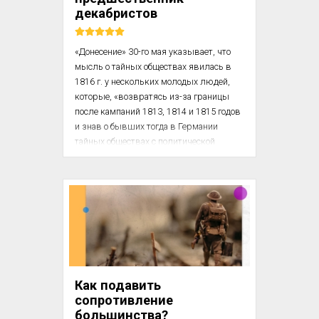
лет предпринял В. В. Канищев. 

декабристов
В качестве критерия д...
«‎Донесение» 30-го мая указывает, что 
мысль о тайных обществах явилась в 
1816 г. у нескольких молодых людей, 
которые, «‎возвратясь из-за границы 
после кампаний 1813, 1814 и 1815 годов 
и знав о бывших тогда в Германии 
тайных обществах с политической 
целью, вздумали завести в России 
нечто подобное»; что при первом 
основании русского тайного общества 
многие именно желали, чтобы принят 
был устав, главные черты которого 
были заимствованы «из напечатанного 
в журнале "Freywillige Blatter" устава, 
коим будто бы управлялся 
Tugendbund». В другом месте сказано, 
Как подавить
что «‎главные черты законоположения 
сопротивление
Союза Б...
большинства?