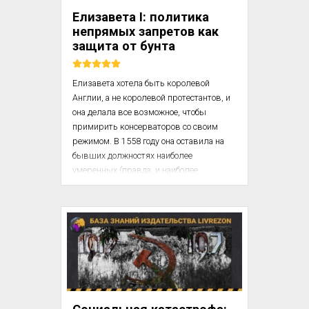
государства, сколько их было на памяти 
Елизавета I: политика
людей, разделяются на те, где государь 
непрямых запретов как
правит в окружении слуг, котор...
защита от бунта
Елизавета хотела быть королевой 
Англии, а не королевой протестантов, и 
она делала все возможное, чтобы 
примирить консерваторов со своим 
режимом. В 1558 году она оставила на 
бывших должностях наиболее 
умеренных (правда, и наиболее 
могущественных) католических 
советников Марии: Винчестера, 
Арундела, Дерби и Шрузбери. Сэр 
Джеймс Крофт был назначен 
советником в 1566, граф Вустер – в 
1601 году: оба они были католиками, 
согласными признать королевское 
верховенство над церковью. В 1579 
году распространился слух, что 