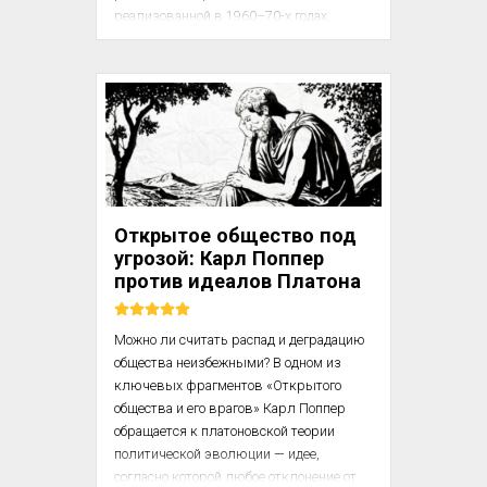
реализованной в 1960–70-х годах. 
Несмотря на благие намерения, эта 
стратегия привела к массовому оттоку 
белого населения из городских районов, 
снижению качества образования и 
разрушению школьной 
инфраструктуры.

Текст предлагает не эмоциональную 
реакцию, а анализ: почему социальная 
Открытое общество под
инженерия, даже во имя равенства, 
угрозой: Карл Поппер
может давать обратный результат, если 
против идеалов Платона
не учитывать реальные мотивации и 
поведенческие...
Можно ли считать распад и деградацию 
общества неизбежными? В одном из 
ключевых фрагментов «Открытого 
общества и его врагов» Карл Поппер 
обращается к платоновской теории 
политической эволюции — идее, 
согласно которой любое отклонение от 