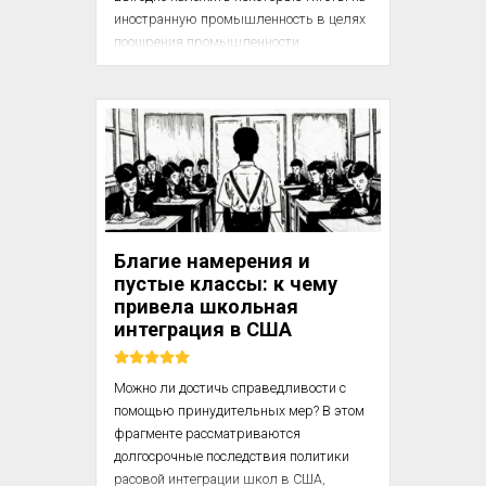
иностранную промышленность в целях 
поощрения промышленности 
отечественной.

Первый случай имеет место тогда, когда 
какая-либо отдельная отрасль 
промышленности необходима для 
обороны страны. Оборона 
Великобритании, например, в весьма 
большой степени зависит от количества 
ее моряков и кораблей. Навигационный 
Благие намерения и
акт поэтому вполне уместно пытается 
пустые классы: к чему
предоставить морякам и судоходству 
привела школьная
Великобритании монополию торговли 
интеграция в США
их собственной страны, устанавливая в 
одних с...
Можно ли достичь справедливости с 
помощью принудительных мер? В этом 
фрагменте рассматриваются 
долгосрочные последствия политики 
расовой интеграции школ в США, 