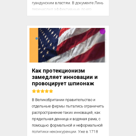
гуандунским властям. В документе Линь 
перечислил эффективные, по его 
мнению, меры, которые необходимо 
было принять сразу же.

Общая стратегическая задача, как было 
определено выше, заключалась в том, 
чтобы «‎вычистить источник» – 
перекрыть в Гуандуне поток 
поступающего опиума. Свою 
деятельность Линь разделил на два 
Как протекционизм
взаимосвязанных направления...
замедляет инновации и
провоцирует шпионаж
В Великобритании правительство и 
отдельные фирмы пытались ограничить 
распространение таких инноваций, как 
прядильная денница и водяная рама, с 
помощью формальной и неформальной 
политики неконкуренции. Уже в 1718 