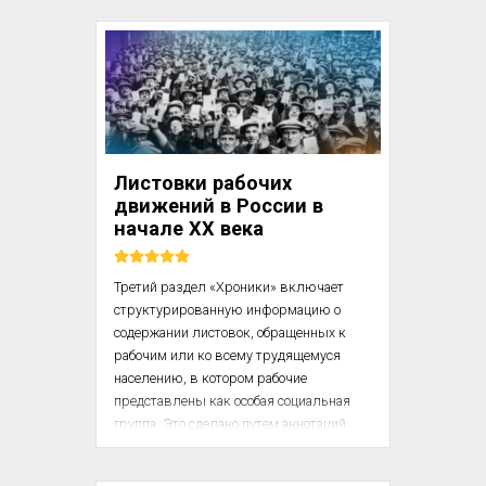
культа. В Спарте тот, кто не принимал 
участия в общественных трапезах, даже 
не по своей вине, сразу переставал 
считаться гражданином. В Афинах 
человек, не принимавший участия в 
празднествах, посвященных богам, 
терял гражданские права

Листовки рабочих
Исключение составляли воины, 
движений в России в
находившиеся во время проведе...
начале XX века
Третий раздел «‎Хроники» включает 
структурированную информацию о 
содержании листовок, обращенных к 
рабочим или ко всему трудящемуся 
населению, в котором рабочие 
представлены как особая социальная 
группа. Это сделано путем аннотаций 
более 4,5 тысячи листовок, как особого 
вида агитационной литературы, 