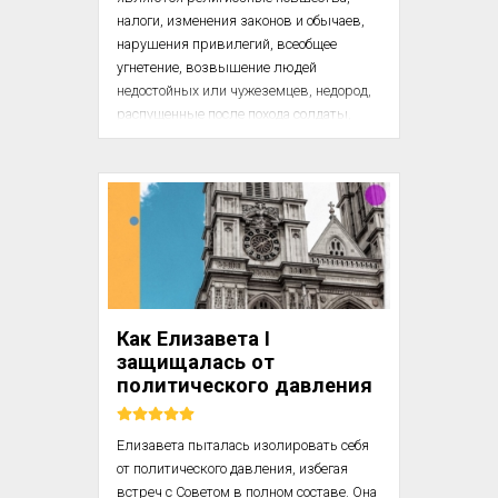
налоги, изменения законов и обычаев, 
нарушения привилегий, всеобщее 
угнетение, возвышение людей 
недостойных или чужеземцев, недород, 
распущенные после похода солдаты, 
безрассудные притязания какой-либо из 
партий, — словом, все, что, возбуждая 
недовольство, сплачивает и объединяет 
народ на общее дело.

Что касается средств против мятежей, 
то существуют кое-какие общие меры 
предохранения, на которые мы и 
укажем, однако на каждый случай 
Как Елизавета I
болезни — свое лекарство; так что здесь 
защищалась от
лучше советовать, чем...
политического давления
Елизавета пыталась изолировать себя 
от политического давления, избегая 
встреч с Советом в полном составе. Она 