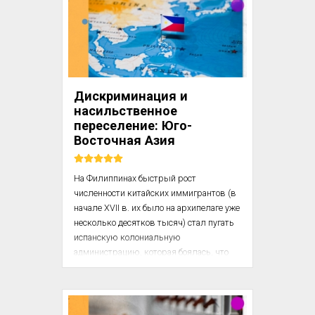
– 1904)

В первых мы встречаем самый чистый 
исторический образчик орды, 
преступной как по темпераменту, так и 
по профессии. Этот профессиональный 
Дискриминация и
и, так сказать, международный характер 
насильственное
их преступности был выражен 
переселение: Юго-
настолько резко, что для них до...
Восточная Азия
На Филиппинах быстрый рост 
численности китайских иммигрантов (в 
начале XVII в. их было на архипелаге уже 
несколько десятков тысяч) стал пугать 
испанскую колониальную 
администрацию, которая боялась, что 
китайцы могут оказаться 
«неблагонадежными». Против них стали 
предприниматься дискриминационные 
меры. Их обложили непосильными 