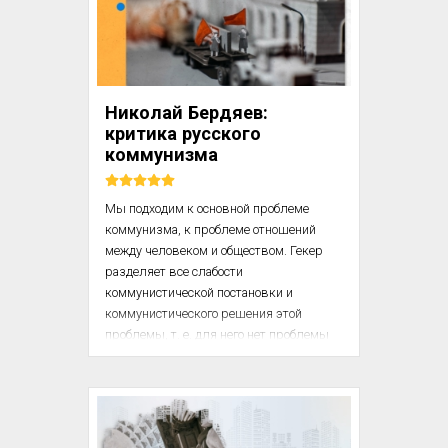
налогами, запретили заниматься 
определенными видами деятельности, 
например розничной торговлей, 
ограничили свободу передвижения по 
территории архипелага [11, с. 215]. На 
Николай Бердяев:
малейшие попытки протеста власти 
критика русского
отвечали грубым насилием. В 1597 г. 
коммунизма
губернатор Тельо приказал изгнать...
Мы подходим к основной проблеме 
коммунизма, к проблеме отношений 
между человеком и обществом. Гекер 
разделяет все слабости 
коммунистической постановки и 
коммунистического решения этой 
проблемы, т. е. для него нет проблемы 
человека в ее глубине. 

Как было у Маркса? Маркс был 
замечательным социологом, но очень 
слабым антропологом. Марксизм ставит 