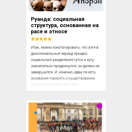
которой религия наделила отца.

Для них не существует права 
Руанда: социальная
собственности, поскольку вся 
структура, основанная на
собственность...
расе и этносе
Итак, можно констатировать, что хотя в 
доколониальный период процесс 
социального разделения тутси и хуту 
значительно продвинулся, он далеко не 
завершился. И, конечно, едва ли есть 
основания говорить о существовании 
накануне прихода немецких 
колонизаторов этнических или 
«племенных групп» тутси и хуту. 
«Рассматривать тутси и хуту как 
“племена”, – говорит Рене Лемаршан, – 
значит только запутать дело. В отличие 
от практически всех других 
африканских обществ, где “племена” 