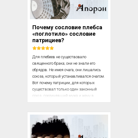
проблему общества, но не ставит 
проблему человека, для него человек 
есть функция общества, техническая 
функция экономики. Общество есть 
Почему сословие плебса
первофеномен, человек же есть 
«поглотило» сословие
эпифеномен. Такое унижение человека 
патрициев?
находится в ...
Для плебеев не существовало 
священного брака; они не знали его 
обрядов. Не имея очага, они лишались 
союза, который устанавливался очагом. 
Вот почему патриции, для которых 
существовал только один законный 
союз, соединявший мужа и жену в 
присутствии домашнего божества, 
говоря о плебеях, заявляли: «Connubia 
promiscua habent more ferarum». Для них 
нет семьи, отцовской власти. У них была 
власть над детьми, та, что дается силой, 
но не было той священной власти, 