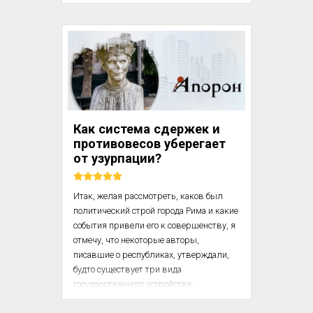
Гамильтон ознакомил с ним Ассамблею 
и просил обеспечить на этот случай 
подарки для индейцев; а также 
предложил выбрать спикера (мистера 
Норриса) и меня представителями от 
Пенсильвании на ряду с мистером 
Томасом Пенном и мистером Питерсом. 
Ассамблея поддержала эти кандидатуры 
и выделила средства для подарков, 
Как система сдержек и
хоть и не любила, чтобы деньги утекали 
противовесов уберегает
из ...
от узурпации?
Итак, желая рассмотреть, каков был 
политический строй города Рима и какие 
события привели его к совершенству, я 
отмечу, что некоторые авторы, 
писавшие о республиках, утверждали, 
будто существует три вида 
государственного устройства, 
именуемые ими: Самодержавие, 