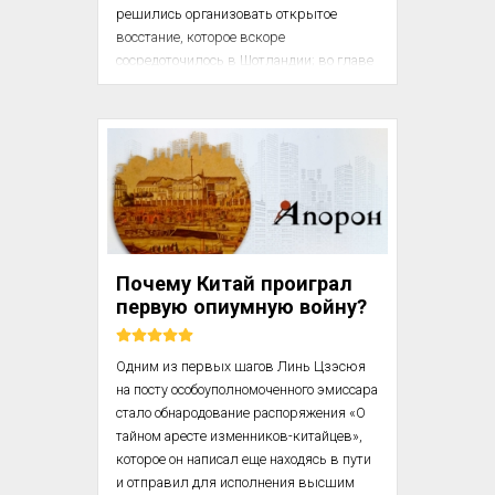
решились организовать открытое 
восстание, которое вскоре 
сосредоточилось в Шотландии; во главе 
его, как известно, встал потом 
претендент на престол Яков III. В конце 
1714 года, перед самыми выборами, 
епископ англиканской церкви 
Аттербюри издал свой знаменитый 
памфлет «Совет англичанина своим 
соотечественникам-избирателям», в 
котором он почти открыто побуждал к 
восстанию, порицая короля и предавая 
Почему Китай проиграл
поруганию либералов как первых 
первую опиумную войну?
врагов церкви и блага народного. Вв...
Одним из первых шагов Линь Цзэсюя 
на посту особоуполномоченного эмиссара 
стало обнародование распоряжения «‎О 
тайном аресте изменников-китайцев», 
которое он написал еще находясь в пути 
и отправил для исполнения высшим 