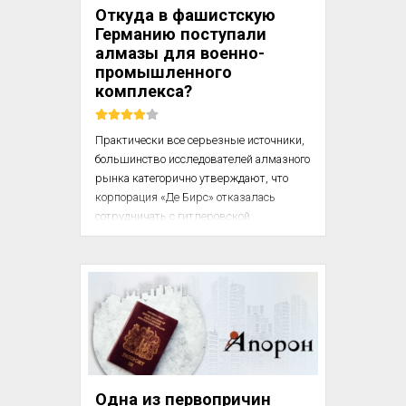
русскую границу, возвращались по 
Откуда в фашистскую
домам и рассказывали потом, что 
Германию поступали
видели в Европе. Сами события 
алмазы для военно-
говорили громче всякого человеческого 
промышленного
голоса. Это была настоящая 
комплекса?
пропаганда.Иван Сергеевич Тургенев 
(1818 – 1883)

Практически все серьезные источники, 
большинство исследователей алмазного 
рынка категорично утверждают, что 
корпорация «Де Бирс» отказалась 
сотрудничать с гитлеровской 
Германией. Центральная сбытовая 
организация алмазного монополиста 
заблокировала продажи алмазов 
Третьему Рейху, это обстоятельство 
крайне негативно сказалось на 
развитии германской оборонной 
промышленности и послужило одной из 
косвенных причин военного поражения 
нацистского государства.

Одна из первопричин