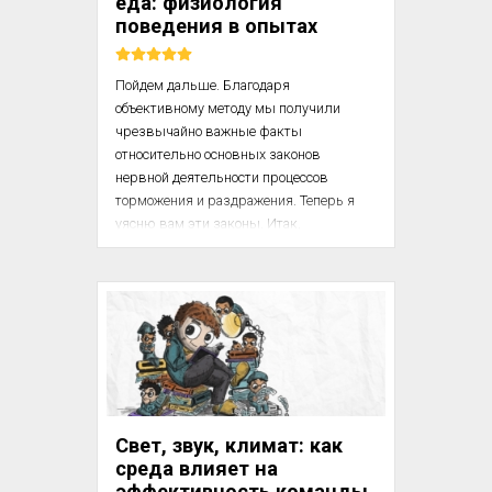
еда: физиология
достигающее при этомъ ап...
поведения в опытах
Пойдем дальше. Благодаря 
объективному методу мы получили 
чрезвычайно важные факты 
относительно основных законов 
нервной деятельности процессов 
торможения и раздражения. Теперь я 
уясню вам эти законы. Итак, 
деятельность больших полушарий 
определяется двумя законами: законом 
иррадиации, разливания процессов 
возбуждения и торможения, и законом 
их концентрации. Но будем ли мы в 
состоянии объяснить из сущности этих 
законов некоторые факты? Я 
представлю вам два примера, которые 
можно объяснить установленными 
Свет, звук, климат: как
законами, и докажу это в опыте на 
среда влияет на
собаке.Иван Павлов (1849 – 1936) – 
эффективность команды