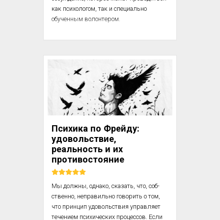
как психологом, так и специально 
обученным волонтером.

Процедуру дебрифинга рекомендуется 
проводить для участников и свидетелей 
травмирующего инцидента.

Психологический дебрифинг 
представляет собой осо­бо 
организованное обсуждение и 
используется в группах людей, 
совместно переживших стрессогенное 
Психика по Фрейду:
или траги­ческое событие. Общая цель 
удовольствие,
группового обсуждения — минимизация 
реальность и их
психологических страданий. Для 
противостояние
достиже­ния этой цел...
Мы должны, однако, сказать, что, соб­
ственно, неправильно говорить о том, 
что принцип удовольствия управляет 
течением психических процессов. Если 