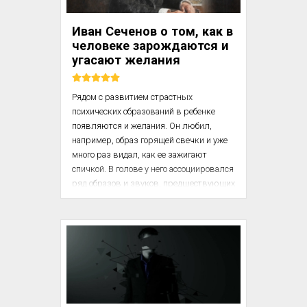
пространственных представлений, 
обусловленной своеобразием 
Иван Сеченов о том, как в
межфункциональных взаимодействий 
человеке зарождаются и
мозговых систем. К этим особенностям 
угасают желания
можно отнести несформированность 
всех уровней пространственных 
представлений, а также тенденци...
Рядом с развитием страстных 
психических образований в ребенке 
появляются и желания. Он любил, 
например, образ горящей свечки и уже 
много раз видал, как ее зажигают 
спичкой. В голове у него ассоциировался 
ряд образов и звуков, предшествующих 
зажиганию. Ребенок совершенно покоен 
и вдруг слышит шарканье спички 
радость, крики, протягивание руки к 
свечке и пр. Явно, что в его голове звук 
шарканья спички роковым образом 
вызывает ощущение, доставляющее 
ему наслаждение, и от того его радость. 
Но вот свечки не зажигают, и ребенок 