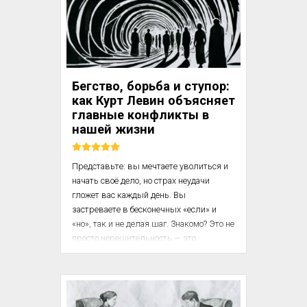
подчиняясь внутренней логике 
развития личности.

Исследования показывают, что с 
возрастом на смену амбициям приходит 
стремление к осмысленности, а 
Бегство, борьба и ступор:
внешние стимулы уступают место 
как Курт Левин объясняет
внутренним ценностям. Как именно 
главные конфликты в
происходит эта трансформация? В этом 
нашей жизни
фрагменте из нашей Базы — анализ 
ключевых этапов изменения м...
Представьте: вы мечтаете уволиться и 
начать своё дело, но страх неудачи 
гложет вас каждый день. Вы 
застреваете в бесконечных «если» и 
«но», так и не делая шаг. Знакомо? Это не 
просто нерешительность — это 
классический конфликт «приближение-
избегание», один из трёх универсальных 
типов, описанных психологом Куртом 
Левином.
