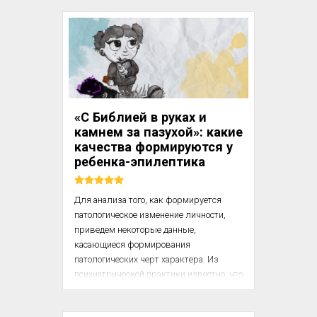
организма в данный момент времени не 
обязательно будет важным. Оперантная 
сила, созданная только одним 
подкреплением, наблюдается лишь в 
соответствующем состоянии 
депривации – когда мы подкрепляем 
едой, мы получаем контроль над 
голодным человеком. Но если условный 
«С Библией в руках и
подкрепитель был связан с 
камнем за пазухой»: какие
подкрепителями, которые 
качества формируются у
соответствуют многим состояниям, 
ребенка-эпилептика
возрастает вероятность того, что в ...
Для анализа того, как формируется 
патологическое изменение личности, 
приведем некоторые данные, 
касающиеся формирования 
патологических черт характера. Из 
психиатрической практики известно, что 
у больных эпилепсией (если эта болезнь 
началась детском возрасте) происходит 