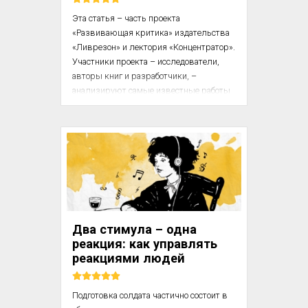
Эта статья – часть проекта 
«Развивающая критика» издательства 
«Ливрезон» и лектория «Концентратор». 
Участники проекта – исследователи, 
авторы книг и разработчики, – 
анализируют самые известные работы 
в своей области, указывают на то, что в 
них упущено, и рассказывают, как 
можно было бы исправить ошибки. В 
этой статье психолог и психодиагност 
Ольга Уколова критикует 
«Энциклопедию признаков и 
интерпретаций в проективном 
рисовании и арт-терапии» Л. Д. 
Лебедевой и соавт. 

Два стимула – одна
реакция: как управлять
«Энциклопедия признаков и 
реакциями людей
интерпретаций в проективном 
рисовании» – чуть ли не единственн...
Подготовка солдата частично состоит в 