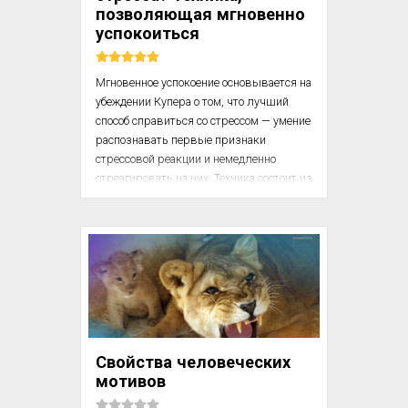
Если бы только было возможно, то уж, 
позволяющая мгновенно
конечно, никто из нас не отка...
успокоиться
Мгновенное успокоение основывается на 
убеждении Купера о том, что лучший 
способ справиться со стрессом — умение 
распознавать первые признаки 
стрессовой реакции и немедленно 
отреагировать на них. Техника состоит из 
пяти шагов.

1. Непрерывное дыхание. Несмотря на 
стрессор, продолжайте дышать ровно и 
глубоко.

2. Позитивное выражение лица. 
Улыбнитесь слегка, как только вы 
почувствуете, что стрессовая ситуация 
Свойства человеческих
стала влиять на ваше состояние. 

мотивов
3. Баланс осанки. Расправьте грудь, 