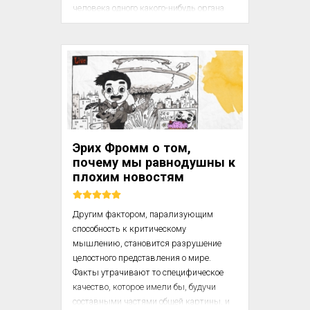
человека одного какого-нибудь органа 
чувств (глаза или уха), наделяет его, как 
бы вознаграждая за основной дефект, 
большей восприимчивостью других 
органов. Так, часто рассказывают 
получудесные истории о 
необыкновенном чувстве осязания у 
слепых или зрения у глухонемых. В 
основе этих рассказов лежит только то 
верное наблюдение, что при выпадении 
Эрих Фромм о том,
одного какого-нибудь органа восприятия 
почему мы равнодушны к
други...
плохим новостям
Другим фактором, парализующим 
способность к критическому 
мышлению, становится разрушение 
целостного представления о мире. 
Факты утрачивают то специфическое 
качество, которое имели бы, будучи 
составными частями общей картины, и 