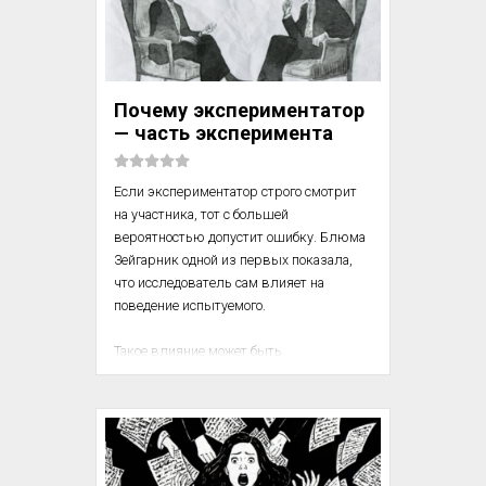
Оказывается, все наши мучительные 
выборы — от бытовых до 
экзистенциальных — подчиняются 
чётким психологическим законам. 
Почему экспериментатор
Левин выделил три схемы конфликтов, 
— часть эксперимента
которые объясняют, почему мы 
колеблемся между двумя хорошими 
вариантами, бежим от ...
Если экспериментатор строго смотрит 
на участника, тот с большей 
вероятностью допустит ошибку. Блюма 
Зейгарник одной из первых показала, 
что исследователь сам влияет на 
поведение испытуемого.

Такое влияние может быть 
непреднамеренным, но оно искажает 
результаты и делает наблюдение не 
нейтральным. Это стало отправной 
точкой для осмысления роли 
наблюдателя в эксперименте.
