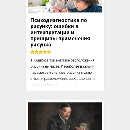
Действует же утомление так: люди 
неупражняющиеся, будучи влажны 
Психодиагностика по
телом, согреваются при работе и 
рисунку: ошибки в
испытывают значительное 
интерпретации и
растворение, причем то, что удалено 
принципы применения
потом или дыханием, причиняет 
рисунка
страдание тол...
1. Ошибки при анализе расположения 
рисунка на листе. К наиболее важным 
параметрам анализа рисунка можно 
отнести расположение изображения на 
листе, которое традиционно 
интерпретируется в терминах 
самооценки, уровня притязаний, 
защищенности, депрессивных 
тенденций. Однако в современной 
детской популяции все больше 
встречается детей со спецификой 
пространственного восприятия и 