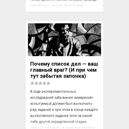
способа мышления. Этот способ 
мышления так же, как и все остальные, 
ведет к образованию связей, к 
установлению отношений между 
различными конкретными 
впечатлениями, к объединению и 
обобщению отдельных предметов, к 
упорядочению и систематизации всего 
опыта ребенка.

Почему список дел — ваш
Но способ объединения различных 
главный враг? (И при чем
конкретных предметов в общие группы, 
тут забытая запонка)
характер устанавливаемых при этом 
связей, структура возник...
В ходе экспериментальных 
исследований забывания намерений» 
испытуемый должен был выполнить 
ряд заданий и при этом в конце каждого 
выполненного задания (или на какой-
либо другой определенной стадии 
работы) поставить в качестве подписи 