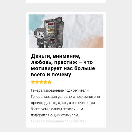
приобретают абстрактный, 
количественный характер; каждый факт 
превращается просто в ещё один факт, 
причём существенным кажется лишь то, 
больше мы их знаем или меньше. Эрих 
Фромм (1900 – 1980) – немецкий 
социолог и философ, один из 
основателей неофрейдизма

Деньги, внимание,
В этом смысле воздействие кино, радио 
любовь, престиж – что
и газет поистине катастрофично: 
мотивирует нас больше
сообщени...
всего и почему
Генерализованные подкрепители. 
Генерализация условного подкрепителя 
происходит тогда, когда он сочетается 
более чем с одним первичным 
подкрепляющим стимулом. 
Генерализованные подкрепители 
полезны, поскольку состояние 