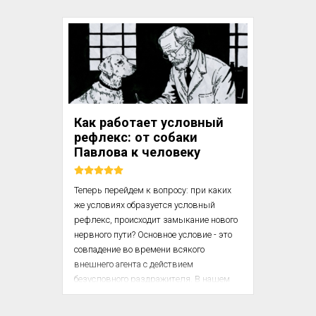
действия прервано во время самого 
выполнения. Если бы сцепление 
соответствующего случая и выполнения 
намерения имело бы решающее 
значение, то после прерывания 
действия ничего не могло бы начаться 
без повторного наступления 
соответствующего случая, если само 
Как работает условный
начатое действие не порождает силы 
рефлекс: от собаки
для следующего действия. Можно 
Павлова к человеку
сравнить это со случаями, когда 
действенность намерения 
исчерпывается после его срабатывания 
Теперь перейдем к вопросу: при каких 
на пе...
же условиях образуется условный 
рефлекс, происходит замыкание нового 
нервного пути? Основное условие - это 
совпадение во времени всякого 
внешнего агента с действием 
безусловного раздражителя. В нашем 
случае пища есть безусловный 
раздражитель пищевой реакции. Так 