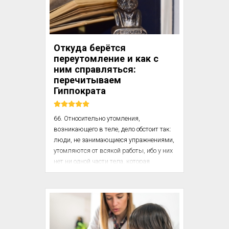
является одним из условий феномена 
притязаний. Юкнат выделила разные 
степени переживания успеха и неудачи. 
[...]

Откуда берётся
переутомление и как с
Зависимость переживаний успеха и 
ним справляться:
неуспеха ...
перечитываем
Гиппократа
66. Относительно утомления, 
возникающего в теле, дело обстоит так: 
люди, не занимающиеся упражнениями, 
утомляются от всякой работы, ибо у них 
нет ни одной части тела, которая 
усиленно упражнялась бы для какого-
нибудь труда. Упражняемое тело 
утомляется от непривычных работ, а 
также и от обычных упражнений, когда 
их доводят до крайности. Таковы виды 
утомления. 
