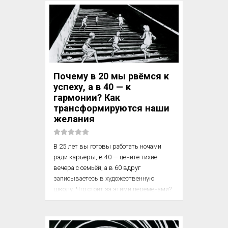
вот, если прием пищи у животного 
совпадает с действием на него агента, 
который ранее никакого отношения к еде 
не имел, то этот агент делается 
возбудителем той же реакции, как и 
сама пища. В том случае, который 
прошел перед вашими глазами, так и 
Почему в 20 мы рвёмся к
было. Мы несколько раз начинали 
успеху, а в 40 — к
действовать на собаку у...
гармонии? Как
трансформируются наши
желания
В 25 лет вы готовы работать ночами 
ради карьеры, в 40 — цените тихие 
вечера с семьёй, а в 60 вдруг 
записываетесь в художественную 
школу. Что стоит за этими переменами? 
Психологи давно заметили: наши 
мотивы не статичны — они 
эволюционируют вместе с нами, 