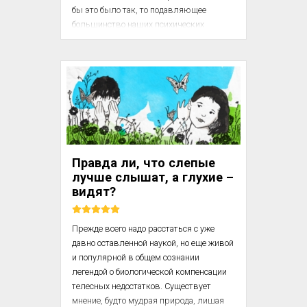
бы это было так, то подавляющее 
большинство наших психических 
процессов должно было бы 
сопровождаться удовольствием или 
вести к удовольствию, в то время как 
весь наш обычный опыт резко 
противоречит этому. Следовательно, 
дело может обстоять лишь так, что в 
душе имеется сильная тенденция к 
господству принципа удовольствия, 
которой, однако, противостоят 
Правда ли, что слепые
различные другие силы или условия, и, 
лучше слышат, а глухие –
таким образом, конечный исход не 
видят?
всегда будет соответствовать п...
Прежде всего надо расстаться с уже 
давно оставленной наукой, но еще живой 
и популярной в общем сознании 
легендой о биологической компенсации 
телесных недостатков. Существует 
мнение, будто мудрая природа, лишая 