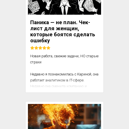
В этом фрагменте из нашей Базы 
знаний — об экспериментах Зейгарник и 
их последствиях для современной 
Паника — не план. Чек-
психологии. Читатель узнает, как 
лист для женщин,
строить исследов...
которые боятся сделать
ошибку
Новая работа, свежие задачи, НО старые 
страхи

Недавно я познакомилась с Кариной, она 
работает аналитиком в IT-сфере. 
Недавно она сменила компанию и 
присоединилась к команде, которая 
занимается для неё совершенно новым 
проектом. Стремясь быстрее вникнуть в 
задачу, она обратилась за советом к 
более опытной сотруднице. Но та 
ответила холодно: «Разбирайся сама!» — 
и отвернулась. Оставшись без 