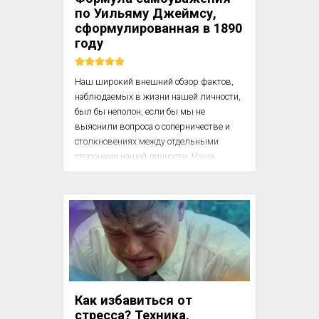
Прежде всего следует обратить 
по Уильяму Джеймсу,
внимание на мимикѵ: как уже 
сформулированная в 1890
отмечалось, лицо шизоида очень 
году
невыразительно. Оно почти 
неподвижно, часто напоминает маску...
Наш широкий внешний обзор фактов, 
наблюдаемых в жизни нашей личности, 
был бы неполон, если бы мы не 
выяснили вопроса о соперничестве и 
столкновениях между отдельными 
сторонами нашей личности. Наша 
физическая природа ограничивает наш 
выбор одними из многочисленных 
представляющихся нам и желаемых 
нами благ, тот же факт наблюдается и в 
данной области явлений. Уильям 
Джеймс (1842 – 1910) – американский 
психолог и философ, один из 
основателей и ведущий представитель 
прагматизма и функционализма

Как избавиться от
стресса? Техника,