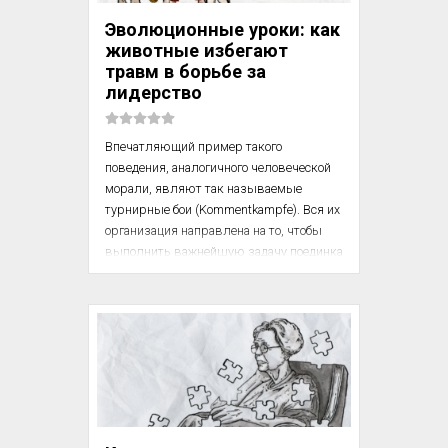
стабильность и статусная должность 
Эволюционные уроки: как
сделают его счастливым. Первые годы 
животные избегают
он работал с энтузиазмом, ставил перед 
травм в борьбе за
собой ам...
лидерство
Впечатляющий пример такого 
поведения, аналогичного человеческой 
морали, являют так называемые 
турнирные бои (Kommentkampfe). Вся их 
организация направлена на то, чтобы 
выполнить важнейшую задачу поединка 
-- выяснить, кто сильнее, — не причинив 
при этом серьезного вреда более 
слабому. Такую же цель преследуют 
рыцарский турнир и спортивное 
состязание; поэтому турнирные бои 
животных не могут не производить даже 
на знающих людей впечатления 
«рыцарственности», или «спортивного 
благородства». Среди цихлид есть вид 