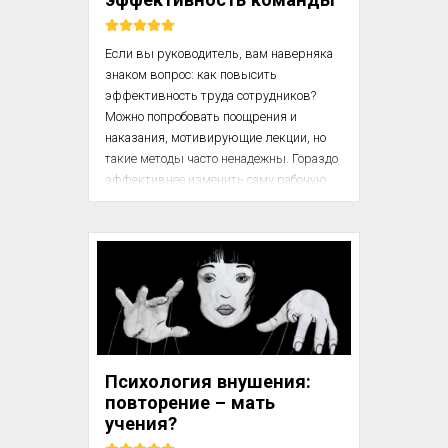
физиолог, создатель нау...
Если вы руководитель, вам наверняка 
знаком вопрос: как повысить 
эффективность труда сотрудников? 
Можно попробовать поощрения и 
наказания, мотивирующие лекции, но 
такие методы часто ненадежны. Гораздо 
эффективнее изменить саму рабочую 
среду. В этой статье рассматриваются 
способы повышения продуктивности 
через управление физическими 
факторами: освещением, звуком, 
температурой. Эти методы 
универсальны, не требуют больших 
затрат и работают независимо от 
мотивации сотрудников, поскольку 
основаны на законах физиологии. 
Психология внушения:
Узнайте, как сделать пространство 
повторение – мать
вашего офиса инструментом 
учения?
продуктивности!
