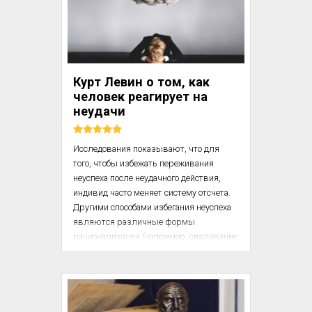
смена самой деятельности или 
изменение ее формы. Это может быть 
обращение к какой-либо деятельности, 
конкретно разрешающей проблему, или 
деятельности замещающей. Среди них 
Курт Левин о том, как
выделяют:

человек реагирует на
неудачи
Кроме того, при этом п...
Исследования показывают, что для 
того, чтобы избежать переживания 
неуспеха после неудачного действия, 
индивид часто меняет систему отсчета. 
Другими способами избегания неуспеха 
являются различные формы 
рационализации (например, сваливание 
вины за неудачное действие на плохой 
инструмент), Тем самым разрывается 
связь между уровнем исполнения 
действия и способностями индивида, 
которая, как мы видели выше, 