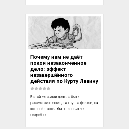
свою фамилию и дату. Каждый листок 
после выполнения задания он должен 
был передать экспериментатору.

Было обнаружено следующее:

1) Намерение не является, как правило, 
изолированным душевным фактом, но 
обнаруживает свою принадлежность к 
Почему нам не даёт
определенной целостности действия, к 
покоя незаконченное
определенной сф...
дело: эффект
незавершённого
действия по Курту Левину
В этой же связи должна быть 
рассмотрена еще одна группа фактов, на 
которой я хотел бы остановиться 
подробнее.

Пусть выполнение намеченного 