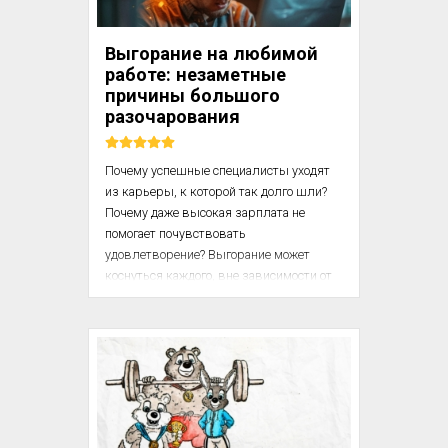
поддержки, Карина сделала, как поняла 
сама, и — допустила ошибку. Вместо 
Выгорание на любимой
конструктивной обратной связи 
работе: незаметные
руководитель обрушился на неё с 
причины большого
эмоциями: «Ты всё сделала неправил...
разочарования
Почему успешные специалисты уходят 
из карьеры, к которой так долго шли? 
Почему даже высокая зарплата не 
помогает почувствовать 
удовлетворение? Выгорание может 
коснуться каждого, вне зависимости от 
уровня дохода и статуса. Давайте 
разберёмся, какие факторы убивают 
интерес к работе и что с этим делать.

Представьте себе молодого специалиста, 
который пять лет назад с горящими 
глазами пришёл в крупную компанию. 
Он считал, что высокая зарплата, 