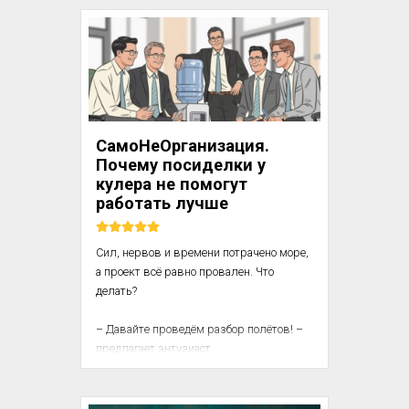
Украине.

Разумеется, очень мало общего можно 
найти между отрядами горьковцев 
эпохи 1927-1928 годов или отрядами 
коммунаров дзержинцев и первыми 
отрядами Задорова и Буруна. Но нечто 
СамоНеОрганизация.
основное было уже и зимой двадцать 
Почему посиделки у
третьего года. Принципиаль...
кулера не помогут
работать лучше
Сил, нервов и времени потрачено море, 
а проект всё равно провален. Что 
делать?

– Давайте проведём разбор полётов! – 
предлагает энтузиаст.

Собрались, поговорили, кто-то, 
возможно, даже поплакал. Полегчало. 