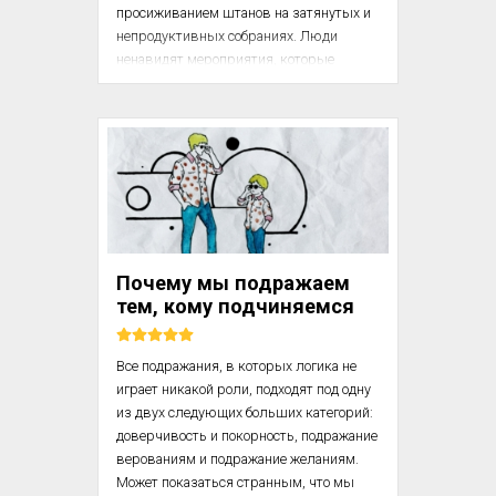
просиживанием штанов на затянутых и 
непродуктивных собраниях. Люди 
ненавидят мероприятия, которые 
длятся часами без всякой пользы.

Совещания профессионалов чаще всего 
проходят дезорганизованно. 
Выступающие говорят не по теме, 
обсуждаются тривиальные вопросы, и 
редко результатом бывает конкретный 
план действий. Как заметил один из 
наших клиентов: «Наши совещания 
Почему мы подражаем
похожи на телевизионные мыльные 
тем, кому подчиняемся
оперы. Вы можете не появляться на них 
три месяца, но когда...
Все подражания, в которых логика не 
играет никакой роли, подходят под одну 
из двух следующих больших категорий: 
доверчивость и покорность, подражание 
верованиям и подражание желаниям. 
Может показаться странным, что мы 