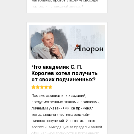
материалы, провозглашение свободы 
торговли путеводной звездой 
законодательства! Словом, наступало 
тысячелетнее царство. С другой 
стороны, чартистское движение и 
агитация за десятичасовой рабочий день 
достигли в эти же годы своего высшего 
пункта. Они нашли союзников в 
дышавших местью тори. Несмотря на 
фанатическое сопротивление 
вероломной армии свободной торговли 
Что академик С. П.
с Брайтом и Кобденом во главе, билль о 
Королев хотел получить
десятичасовом рабочем дне, которого 
от своих подчиненных?
добивались так долго, был ...
Помимо официальных заданий, 
предусмотренных планами, приказами, 
личными указаниями, он применял 
метод выдачи «частных заданий», 
личных поручений. Иногда включал 
вопросы, выходящие за пределы вашей 
официальной должности и порученного 