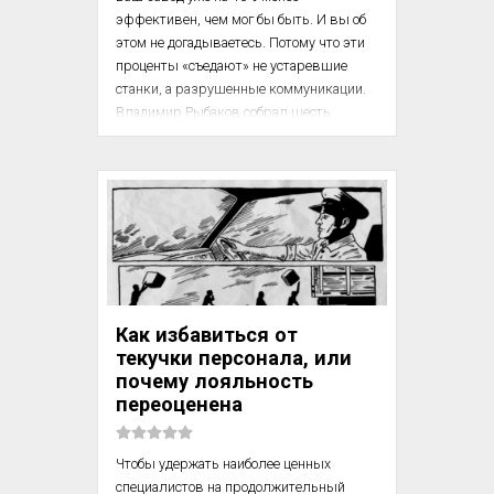
эффективен, чем мог бы быть. И вы об 
этом не догадываетесь. Потому что эти 
проценты «съедают» не устаревшие 
станки, а разрушенные коммуникации. 
Владимир Рыбаков собрал шесть 
«вредных советов» для руководителей 
промышленных предприятий. Если хотя 
бы один покажется вам знакомым — 
ваша система общения с командой уже 
больна. Самое время пройти чекап.

Эта статья была написана в рамках 
курса главного редактора издательства 
«Ливрезон» Анатолия Рыжачкова 
Как избавиться от
«Невымученный текст». Курс посвящён 
текучки персонала, или
технологичному созданию статей и 
почему лояльность
сцена...
переоценена
Чтобы удержать наиболее ценных 
специалистов на продолжительный 