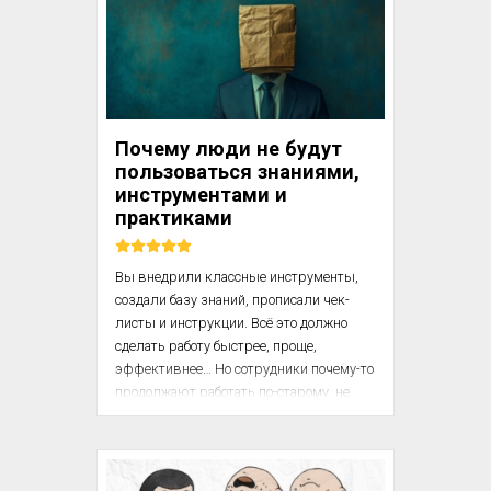
Даже офисному коту Скраму.

А что дальше?

А дальше – снова завалы, ругань, 
работа без выходных…

Почему люди не будут
пользоваться знаниями,
Почему так? Давайте разберёмся.

инструментами и
практиками
Какова цена знаний в бизнесе

Вы внедрили классные инструменты, 
создали базу знаний, прописали чек-
листы и инструкции. Всё это должно 
сделать работу быстрее, проще, 
эффективнее… Но сотрудники почему-то 
продолжают работать по-старому, не 
пользуются тем, что есть, и наступают 
на те же грабли. Почему так происходит? 
Потому что человек – не рациональная 
машина, а существо, движимое 