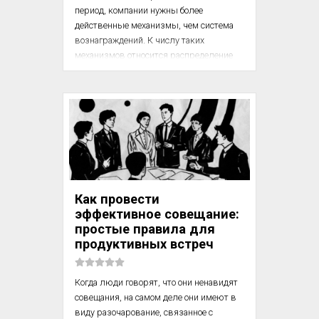
период, компании нужны более 
действенные механизмы, чем система 
вознаграждений. К числу таких 
механизмов относится распределение 
работ. Тщательно продумывая, какие 
обязанности возложить на того или 
иного работника, можно существенно 
влиять на коэффициент удержания.

Посмотрите, как компании United Parcel 
Service удалось сократить текучесть 
своих водителей. В UPS понимали, что в 
сфере доставки водители играют 
Как провести
ключевую роль: они знают 
эффективное совещание:
используемые маршруты и напрямую 
простые правила для
контактируют с потребителем. ...
продуктивных встреч
Когда люди говорят, что они ненавидят 
совещания, на самом деле они имеют в 
виду разочарование, связанное с 