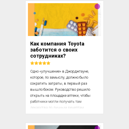
минимуму. В этой статье – 6 решений, 
чтобы позаботиться о сотрудниках.

Автор статьи: Александр Щербаков, 
провизор, кандидат биологических наук, 
научный сотрудник ФБУН ЦНИИ 
Эпидемиологии Роспотребнадзора. 
Как компания Toyota
Автор книги «Избежать выгорания».

заботится о своих
сотрудниках?
Самое р...
Одно «улучшение» в Джорджтауне, 
которое, по замыслу, должно было 
сократить затраты, в первый раз 
вышло боком. Руководство решило 
открыть на площадке аптеки, чтобы 
работники могли получать там 
лекарства по личным рецептам. 
Казалось, что эта идея позволит 
значительно сократить затраты, но 
члены команды сразу же отреагировали 