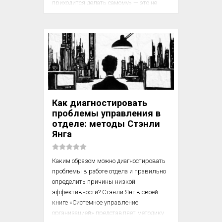
приходится делать самому» — это не 
просто неудачный период. Это 
системная проблема. И если вы не 
можете понять, в чём именно она 
заключается, — скорее всего, вы просто 
не умеете правильно собирать данные 
для принятия решений. Не спешите 
расстраиваться: с этим сталкиваются 
даже опытные и умные руководители. 
Проблема не в личных качествах. 
Как диагностировать
Проблема — в подходе.

проблемы управления в
отделе: методы Стэнли
Это вторая часть статьи, читайте 
Янга
первую часть тут.

Каким образом можно диагностировать 
проблемы в работе отдела и правильно 
определить причины низкой 
эффективности? Стэнли Янг в своей 
книге «Системное управление 
организацией» представляет методику 