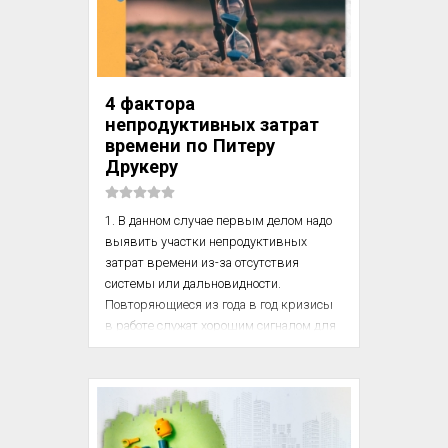
консультации, данной клиенту, 
найденное решение помещается в 
центральное веб-хранилище, которое 
называется InSite. Таким образом, им 
смогут в дальнейшем воспользоваться 
4 фактора
и другие специалисты компании. Мы 
непродуктивных затрат
всячески пропагандируем 
времени по Питеру
использование InSite для сокращения 
Друкеру
времени подготовки ответов на вопросы 
клиентов и снижения риск...
1. В данном случае первым делом надо 
выявить участки непродуктивных 
затрат времени из-за отсутствия 
системы или дальновидности. 
Повторяющиеся из года в год кризисы 
в работе служат хорошим сигналом для 
принятия мер. По сути, во второй раз 
кризис возникнуть не должен.

К событиям такого рода относится 
ежегодный кризис переучета товарных 