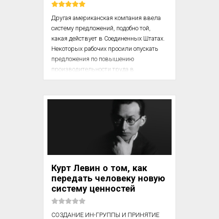
Другая американская компания ввела 
систему предложений, подобно той, 
какая действует в Соединенных Штатах. 
Некоторых рабочих просили опускать 
предложения по повышению 
производительности труда в 
специальные ящики. За принятое 
предложение рабочий, предложивший 
его, получал вознаграждение в размере 
части прибыли, полученной за счет 
повышения производительности труда 
в результате реализации его 
предложения. Прошло шесть месяцев, 
ни единого предложения не поступило. 
Американские управляющие 
Курт Левин о том, как
недоумевали. Они слышали много 
передать человеку новую
рассказов об изобретательности и 
систему ценностей
инициативности японских рабочих, тем 
не менее...
СОЗДАНИЕ ИН-ГРУППЫ И ПРИНЯТИЕ 