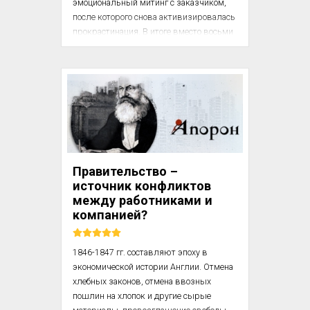
эмоциональный митинг с заказчиком, 
после которого снова активизировалась 
прокрастинация. В итоге вместо восьми 
запланированных часов работы — три. 
Вася понимает, что дома придется 
доделывать рабочие задачи, и потому он 
снова забьет на свое (постоянно 
откладываемое) обучение.

Тут появляются авторы статьи, 
которую вы читаете, и предлагают 
попробовать пару интересных штук для 
Правительство –
эффективного включения. Мы пробуем 
источник конфликтов
замедлиться в два раза и еще 
между работниками и
пощелкать с десяток примеров устного 
компанией?
счета. После митин...
1846-1847 гг. составляют эпоху в 
экономической истории Англии. Отмена 
хлебных законов, отмена ввозных 
пошлин на хлопок и другие сырые 