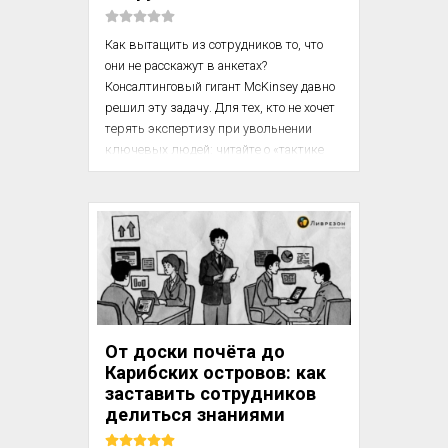
Как вытащить из сотрудников то, что 
они не расскажут в анкетах? 
Консалтинговый гигант McKinsey давно 
решил эту задачу. Для тех, кто не хочет 
терять экспертизу при увольнении 
ключевых людей: читайте о «тактике 
Коломбо». Интервью заканчивается, все 
расслабляются, и именно тогда люди 
выдают самую ценную информацию. 
Ещё в тексте: проект «Байки 
путешественников» от Tearfund, 
алгоритм личной эффективности и 
«золотое правило» сетевых контактов.

Компания McKinsey имеет 
От доски почёта до
значительный опыт в проведении 
Карибских островов: как
интервью, поэтому в ней разработана 
заставить сотрудников
специальная методика.

делиться знаниями