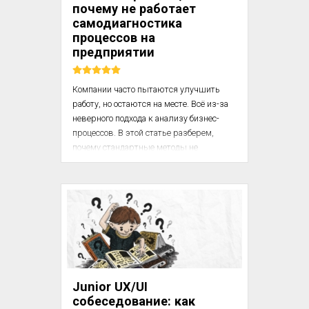
почему не работает
экс...
самодиагностика
процессов на
предприятии
Компании часто пытаются улучшить 
работу, но остаются на месте. Всё из-за 
неверного подхода к анализу бизнес-
процессов. В этой статье разберем, 
почему стандартные методы не 
работают и как реально оценить 
ситуацию, начиная с нижнего уровня 
сотрудников.

Ситуация: на предприятии долгое время 
не удавалось найти руководителя отдела 
X. Кандидаты приходили, проходили 
испытательный срок, но в итоге либо 
увольнялись сами, либо их увольняли. 
Junior UX/UI
Эта ситуация длилась месяцами. 
собеседование: как
Знакомо? Вы ищете толкового 