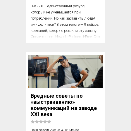
Знания — единственный ресурс, 
который не уменьшается при 
потреблении. Но как заставить людей 
ими делиться? В этом тексте — 9 кейсов 
компаний, которые решили эту задачу. 
Среди героев: Hewlett-Packard, i-Free, Cap 
Gemini и малоизвестные российские 
перевозчики, придумавшие День 
знаний 1 сентября.

Вывод, который повторяется во всех 
кейсах: деньги работают, но только на 
старте. Дальше включаются рейтинги, 
признание коллег и «Стена славы» у 
входа. Людям важно чувствовать себя 
Вредные советы по
нужными, а не просто учтёнными в 
«выстраиванию»
ведомости.

коммуникаций на заводе
XXI века
1. ...
Ваш завод уже на 40% менее 