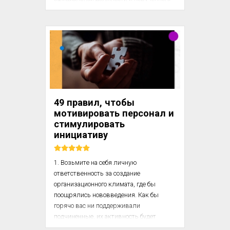
вам направления работ. Это, мне 
кажется, делалось не только ради 
проработки интересующего его вопроса 
до постановки его в более общем плане 
перед коллективом, но и в целях 
изучения научно-технических 
возможностей того или иного 
сотрудника, для составления 
представления о его способностях к той 
49 правил, чтобы
или другой руководящей работе.

мотивировать персонал и
стимулировать
По...
инициативу
1. Возьмите на себя личную 
ответственность за создание 
организационного климата, где бы 
поощрялись нововведения. Как бы 
горячо вас ни поддерживали 
подчиненные, их активность будет 
проявляться только при условии 