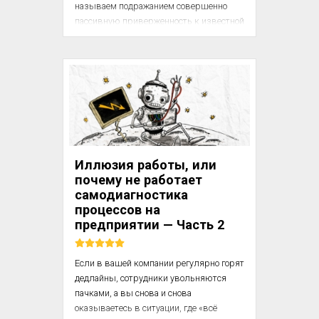
называем подражанием совершенно 
пассивную приверженность к известной 
идее другого человека; но если, как я это 
покажу, пассивный или активный 
характер отражения одного ума в другом 
не имеет особенного значения, то 
распространенное толкование, 
придаваемое мною обычному смыслу 
этого слова, вполне законно. Если 
говорят, что ученик подражает своему 
учителю, когда повторяет его слова,...
Иллюзия работы, или
почему не работает
самодиагностика
процессов на
предприятии — Часть 2
Если в вашей компании регулярно горят 
дедлайны, сотрудники увольняются 
пачками, а вы снова и снова 
оказываетесь в ситуации, где «всё 