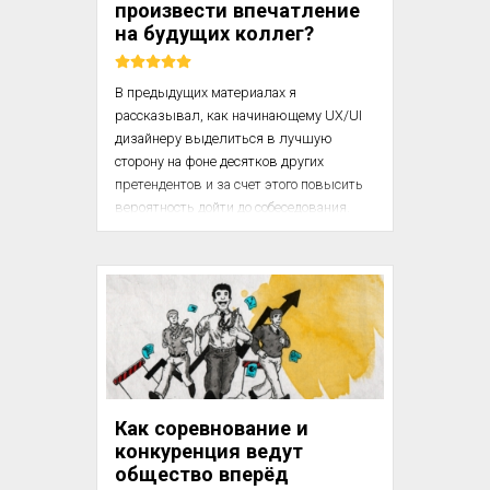
произвести впечатление
руководителя, который организует все 
на будущих коллег?
процессы, но никто из кандидат...
В предыдущих материалах я 
рассказывал, как начинающему UX/UI 
дизайнеру выделиться в лучшую 
сторону на фоне десятков других 
претендентов и за счет этого повысить 
вероятность дойти до собеседования. 
Эта статья посвящена тому, как 
представить себя в выгодном свете на 
собеседовании и на 100%!
и(MISSING)спользовать 
предоставленный шанс, а не обнулить 
все усилия бессвязным мычанием, как 
это часто бывает у джунов.

Трудоустройство — это событие, с 
Как соревнование и
которым большинству людей 
конкуренция ведут
приходится сталкиваться с той или иной 
общество вперёд
регулярностью. Мне в эту игру 