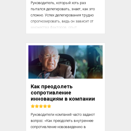
Руководитель, который хоть раз 
пытался делегировать, знает, как это 
сложно. Успех делегирования трудно 
спрогнозировать, ведь он зависит от 
множества факторов: опыт 
руководителя и сотрудника, свойства 
самой работы, имеющиеся рычаги 
мотивации и т.д. Так действительно 
думают многие. Задачи этой статьи: 
помочь читателю разобраться с 
управленческой суетой и показать, как 
проще выбирать инструменты, которые 
повысят эффективность компании.

Как преодолеть
Смотрите видеоверсию этого материала 
сопротивление
на канале конференций издательства 
инновациям в компании
«Ливрезон»

Де...
Руководители компаний часто задают 
вопрос: «Как преодолеть внутреннее 
сопротивление нововведению в 