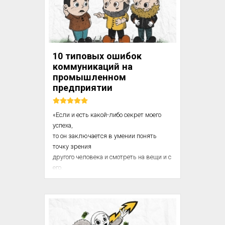
привычками, эмоциями и 
«автопилотом». Разбираемся, какие 
психологические механизмы мешают 
людям искать, фиксировать и 
применять знания – и что с этим делать.

10 типовых ошибок
коммуникаций на
Люди не такие уж рациональные, как 
промышленном
нам кажется

предприятии
«Если и есть какой-либо секрет моего 
успеха,

то он заключается в умении понять 
точку зрения 

другого человека и смотреть на вещи и с 
его, 

и со своей точек зрения»

Генри Форд

«Лучше задавать глупые вопросы, чем 

совершать глупые ошибки»
