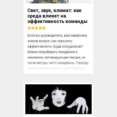
ЦИТАТА. «В это время Египет в массе 
своей ещё только обращался в 
Свет, звук, климат: как
христианство, и для христиан, 
среда влияет на
воспитанных на Библии, пустыня могла 
эффективность команды
казаться менее страшной, а в некоторых 
аспектах даже и п...
Если вы руководитель, вам наверняка 
знаком вопрос: как повысить 
эффективность труда сотрудников? 
Можно попробовать поощрения и 
наказания, мотивирующие лекции, но 
такие методы часто ненадежны. Гораздо 
эффективнее изменить саму рабочую 
среду. В этой статье рассматриваются 
способы повышения продуктивности 
через управление физическими 
факторами: освещением, звуком, 
температурой. Эти методы 
универсальны, не требуют больших 
затрат и работают независимо от 
мотивации сотрудников, поскольку 