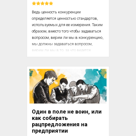
приходилось играть мног...
Ведь ценность конкуренции 
определяется ценностью стандартов, 
используемых для ее измерения. Таким 
образом, вместо того чтобы задаваться 
вопросом, верим ли мы в конкуренцию, 
мы должны задаваться вопросом, 
верим ли мы в то, за что ведется 
конкуренция. 

Ни один человек в здравом уме и 
трезвой памяти не собирается 
«отменять конкуренцию», поскольку 
если исчезнут последние следы 
соперничества, то устремления 
общества сведутся к механическому 
подчинению рутине, нарушаемому 
Один в поле не воин, или
редкими всплесками инициативы на 
как собирать
местах. Тем не менее никто не собирается 
рацпредложения на
доводить конкуре...
предприятии