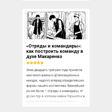
системного анализа для выявления и 
устранения управленческих проблем. 
Он утверждает, что многие трудности в 
работе организации связаны не с 
индивидуальными ошибками 
сотрудников, а с нарушением баланса 
между структурами и процессами 
управления.

«Отряды и командиры»:
Этот фрагмент сосредоточен на 
как построить команду в
диагностике и подходах к улучшению 
духе Макаренко
взаимодействия внутри отдела, 
выявлении скрытых проблем...
Зима двадцать третьего года принесла 
нам много важных организационных 
находок, надолго вперед определивших 
формы нашего коллектива. Важнейшая 
из них была — отряды и командиры. И 
до сих пор в колонии имени Горького и в 
коммуне имени Дзержинского есть 
отряды и командиры, имеются они и в 
других колониях, разбросанных по 