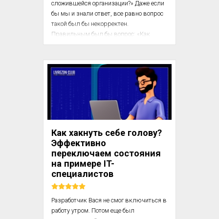
сложившейся организации?» Даже если 
бы мы и знали ответ, все равно вопрос 
такой был бы некорректен. 
Правильным был бы вопрос: «Как 
сделать организацию восприимчивой: к 
нововведению, желающей его, 
стремящейся к нему и работающей на 
него?» Если организация смотрит на 
нововведение как на нечто 
противоречащее естественному ходу 
процесса, как на плавание против 
течения или как на геройское деяние, оно 
никогда не осуществится. 
Как хакнуть себе голову?
Нововведенческие мероприятия 
Эффективно
должны, стать неотъемлемой частью 
переключаем состояния
обычной, норм...
на примере IT-
специалистов
Разработчик Вася не смог включиться в 
работу утром. Потом еще был 