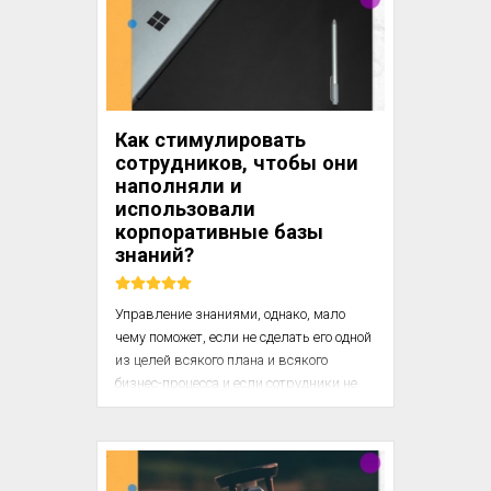
отрицательно. В данном случае 
руководство прислушалось к ним 
недостаточно внимательно. Пит Гриттон, 
вице-президент по персоналу завода в 
Джорджтауне и американского 
проектного и производственного 
Как стимулировать
отделения Toyota, так объяснил 
сотрудников, чтобы они
ситуацию: «Когда мы открыли на 
наполняли и
площадке аптеку, ...
использовали
корпоративные базы
знаний?
Управление знаниями, однако, мало 
чему поможет, если не сделать его одной 
из целей всякого плана и всякого 
бизнес-процесса и если сотрудники не 
будут получать вознаграждение за то, 
что делятся своими знаниями с 
другими. По заведенному в Microsoft 
порядку по окончании каждой 