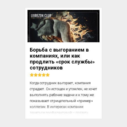
выражения вашей личной уверенности 
и заинтересованности в 
стимулировании инициативы.

2. Будьте изобретательны. Постоянно 
ищите новые формы организации труда, 
стремясь максимизировать творческое 
взаимодействие между работниками.

Борьба с выгоранием в
компаниях, или как
3. Сконцентрируйте ваше внимание на 
продлить «срок службы»
тех сторонах организационной культуры 
сотрудников
— традици...
Когда сотрудник выгорает, компания 
страдает. Он истощен и утомлен, не хочет 
выполнять рабочие задачи и к тому же 
показывает отрицательный «пример» 
коллегам. В интересах компании 
заняться профилактикой – создать 
такую систему и такие условия, где 
риски выгореть будут сведены к 