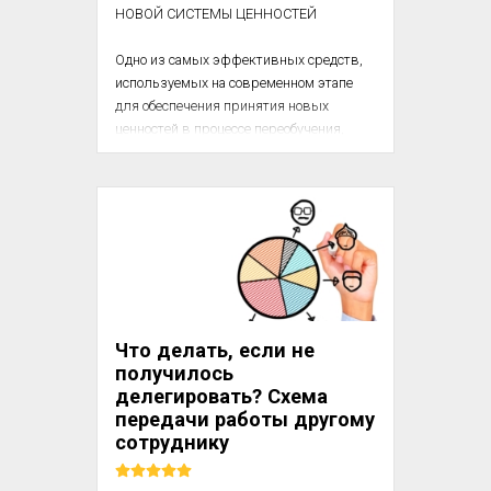
НОВОЙ СИСТЕМЫ ЦЕННОСТЕЙ

Одно из самых эффективных средств, 
используемых на современном этапе 
для обеспечения принятия новых 
ценностей в процессе переобучения, 
речь о котором шла выше, это создание 
того, что принято называть «ин-
группой», то есть группой, к которой 
данный человек ощущает свою 
принадлежность.

10. Человек принимает новую систему 
убеждений и ценностей вследствие 
принятия принадлежности к группе.

Что делать, если не
получилось
Оллпорт предлагает этот тезис в 
делегировать? Схема
качестве ...
передачи работы другому
сотруднику