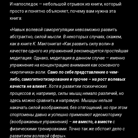
И напоследок — небольшой отрывок из книги, который
просто и понятно объясняет, почему вам нужна эта
книга:
«‎Навык волевой саморегуляции невозможно развить
абстрактно, силой мысли. В некоторых случаях, скажем,
как в книге К. Макгонигал «Как развить силу воли» в
качестве одного из упражнений рекомендуется простейшая
медитация. Однако, медитация в данном случае — именно
упражнение на концентрацию внимания как основного
«кирпичика» воли.
Само по себе представление о чем-
либо, самогипнотизирование и прочее – на рост волевых
качеств не влияет.
Хотя в развитии психических
процессов и, например, силы мышц немало различий, но
здесь можно сравнить и напрямую. Мышцы нельзя
накачать силой воображения, без отягощений, но при этом
спортсмены давно и успешно применяют идеомоторику
(воображаемые упражнения) –
не вместо, а вместе
с
физическими тренировками. Точно так же обстоит дело с
развитием волевой сферы».