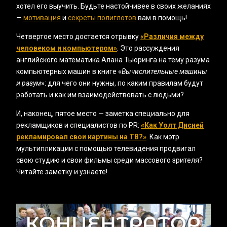
хотел его выучить. Будьте настойчивее в своих желаниях
—
мотивация
и
секреты полиглотов
вам в помощь!
Четвертое место достается отрывку
«‎Различия между
человеком и компьютером»
. Это рассуждения
английского математика Алана Тьюринга на тему разума
компьютерных машин в книге «‎
Вычислительные машины
и разум
»: для чего они нужны, по каким правилам будут
работать и как им взаимодействовать с людьми?
И, наконец, пятое место — заметка специально для
рекламщиков и специалистов по PR:
«Как Уолт Дисней
рекламировал свои картины на ТВ?‎»
. Как мэтр
мультипликации с помощью телевидения продвигал
свою студию и свои фильмы среди массового зрителя?
Читайте заметку и узнаете!