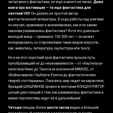
читал много фантастики, он еще и много ее писал.
Даже
книга про мотивации — та еще фантастика для
лентяев! НО!
Он далеко не простой автор
фантастической литературы. В ходе работы над книгами
он изучал, сравнивал и анализировал, как и по каким
законам развивалась фантастика? Хотя это довольно
молодой жанр — примерно 150-200 лет — он может
конкурировать со старожилами таких видов искусств,
как: живопись, литература, скульптура или театр.
Но и за этот короткий срок фантастика прошла путь,
преобразивший её до неузнаваемости — от «Наутилуса»
капитана Немо до Таноса из вселенной MARVEL, от
«‎Войны миров» Герберта Уэллса до фантастических
тварей «поттерианы». Пока весь мир сидит на карантине,
Аркадий ШУШПАНОВ провел в лектории КОНЦЕНТРАТОР
целый цикл лекций о том, как развивалась фантастика и
какие перспективы ждут ее в дальнейшем!
Четыре
лекции, более
шести часов
видео и большой