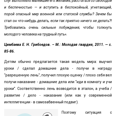
слуг выполняло малейшие его желания, расстаться со свободой
и беспечностью — и вступить в беспокойный, угнетающий,
порой опасный мир военной или статской службы? Зачем бы
стал он что-нибудь делать, если так приятно ничего не делать?!
Требовались очень сильные побуждения, чтобы толкнуть
молодого человека на трудный путь».
Цимбаева Е. Н. Грибоедов. – М.: Молодая гвардия, 2011. — с.
85-86.
Детям обычно предлагается такая модель мира: выучил
уроки / сделал домашние дела - получи в награду
“разрешенную лень”, получил плохую оценку / плохо себя вел
получи наказание - домашние дела или “иди в комнату и учи
уроки”. Соответственно лень возводится в эталон, а учеба /
развитие / дело - наказание (или как у современной
интеллигенции - в самозабвенный подвиг).
Поэтому ситуация с