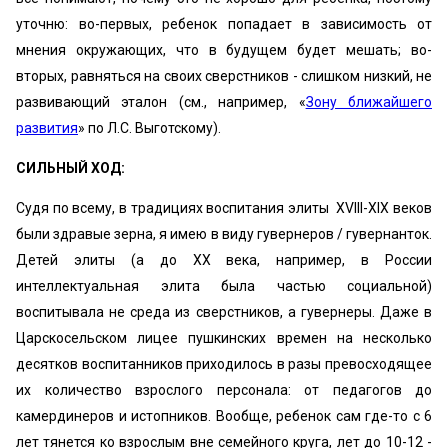
уточню: во-первых, ребенок попадает в зависимость от
мнения окружающих, что в будущем будет мешать; во-
вторых, равняться на своих сверстников - слишком низкий, не
развивающий эталон (см., например, «
Зону ближайшего
развития
» по Л.С. Выготскому).
СИЛЬНЫЙ ХОД:
Судя по всему, в традициях воспитания элиты XVIII-XIX веков
были здравые зерна, я имею в виду гувернеров / гувернанток.
Детей элиты (а до ХХ века, например, в России
интеллектуальная элита была частью социальной)
воспитывала не среда из сверстников, а гувернеры. Даже в
Царскосельском лицее пушкинских времен на несколько
десятков воспитанников приходилось в разы превосходящее
их количество взрослого персонала: от педагогов до
камердинеров и истопников. Вообще, ребенок сам где-то с 6
лет тянется ко взрослым вне семейного круга, лет до 10-12 -