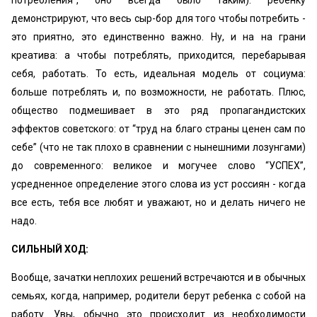
потребления”, оно всегда было таким): ребенку
демонстрируют, что весь сыр-бор для того чтобы потребить -
это приятно, это единственно важно. Ну, и на на грани
креатива: а чтобы потреблять, приходится, перебарывая
себя, работать. То есть, идеальная модель от социума:
больше потреблять и, по возможности, не работать. Плюс,
общество подмешивает в это ряд пропагандистских
эффектов советского: от “труд на благо страны ценен сам по
себе” (что не так плохо в сравнении с нынешними лозунгами)
до современного: великое и могучее слово “УСПЕХ”,
усредненное определение этого слова из уст россиян - когда
все есть, тебя все любят и уважают, но и делать ничего не
надо.
СИЛЬНЫЙ ХОД:
Вообще, зачатки неплохих решений встречаются и в обычных
семьях, когда, например, родители берут ребенка с собой на
работу. Увы, обычно это происходит из необходимости