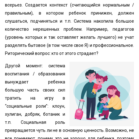
всерьез. Создается контекст (считающийся нормальным /
правильным), в котором ребенок принижен, должен
слушаться, подчиняться и т.п. Система накопила большое
количество нерешенных проблем. Например, педагогов
(уровень которых и так оставляет желать лучшего) не учат
разделять бытовое (в том числе свое Я) и профессиональное.
Риторический вопрос: кто от этого страдает?
Другой момент: система
воспитания / образования
вынуждает ребенка
большую часть своих сил
тратить на игру в
“социальные роли”: клоун,
хулиган, добряк, ботаник и
т.п. Социальная роль
превращается чуть ли не в основную ценность. Возможно, не
все понимают, почему это не хорошо для ребенка, поэтому