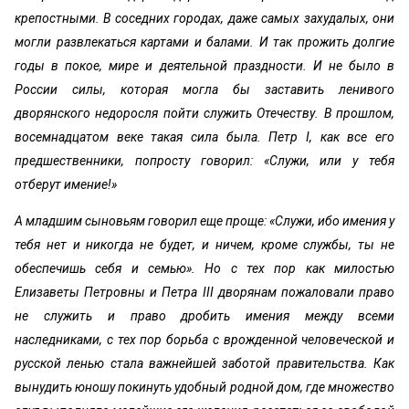
крепостными. В соседних городах, даже самых захудалых, они
могли развлекаться картами и балами. И так прожить долгие
годы в покое, мире и деятельной праздности. И не было в
России силы, которая могла бы заставить ленивого
дворянского недоросля пойти служить Отечеству. В прошлом,
восемнадцатом веке такая сила была. Петр I, как все его
предшественники, попросту говорил: «Служи, или у тебя
отберут имение!»
А младшим сыновьям говорил еще проще: «Служи, ибо имения у
тебя нет и никогда не будет, и ничем, кроме службы, ты не
обеспечишь себя и семью». Но с тех пор как милостью
Елизаветы Петровны и Петра III дворянам пожаловали право
не служить и право дробить имения между всеми
наследниками, с тех пор борьба с врожденной человеческой и
русской ленью стала важнейшей заботой правительства. Как
вынудить юношу покинуть удобный родной дом, где множество