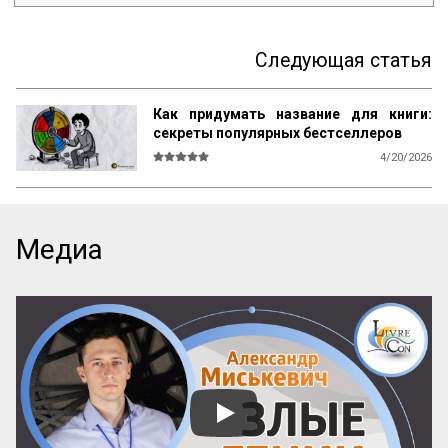
Следующая статья
Как придумать название для книги:
секреты популярных бестселлеров
4/20/2026
В мире существует множество 
литературы, рассказывающей 
начинающим авторам о том, как и что 
писать, каким должен быть сюжет, герои, 
Медиа
язык, образы и оформление. Но нет ни 
одной книги, которая бы рассказывала о 
самом главном — как придумать 
название! А ведь именно название, а 
вовсе не содержание, приносит книге 
успех! Кто думает иначе — пусть 
проведет простой эксперимент: спросит 
у кого угодно, какая книга более 
знаменита: про черта в городе или про 
джинна в деревне? Никто вам ничего 
вразумительного не скажет. Но если 
поставить вопрос иначе: какая книга 
более знаменита: «‎Мастер и Маргарита» 