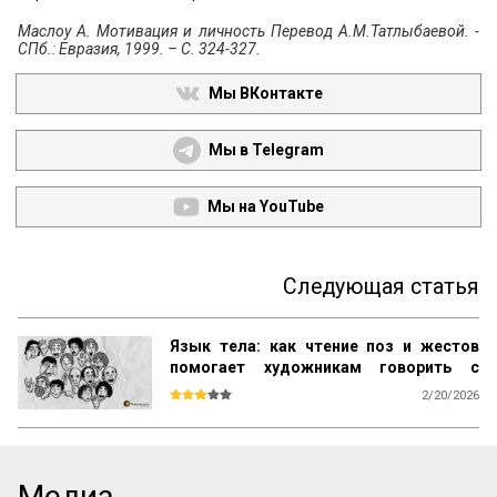
Маслоу А. Мотивация и личность Перевод А.М.Татлыбаевой. -
СПб.: Евразия, 1999. – С. 324-327.
Мы ВКонтакте
Мы в Telegram
Мы на YouTube
Следующая статья
Язык тела: как чтение поз и жестов
помогает художникам говорить с
человеком без слов
2/20/2026
Мы привыкли думать, что чтение жестов 
— это удел профессиональных 
психологов или следователей. Но на 
самом деле это древний навык 
Медиа
выживания, заложенный в нас с пеленок. 