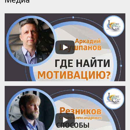
Одной позой можно предупредить об 
опасности или признаться в любви без 
единого слова.

Но есть нюанс. Если в кино или театре у 
нас есть сотня кадров, чтобы передать 
эмоцию, то у художника комикса только 
один. Ему нужно выбрать тот самый жест, 
который читатель «считает» мгновенно и 
безошибочно. Как в хорошей литературе 
— ни одного лишнего слова.

Интерес...