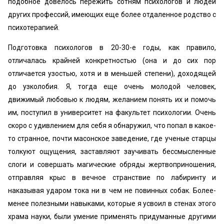
подобное довелось пережить сотням психологов и людей
других профессий, имеющих еще более отдаленное родство с
психотерапией.
Подготовка психологов в 20-30-е годы, как правило,
отличалась крайней конкретностью (она и до сих пор
отличается узостью, хотя и в меньшей степени), доходящей
до узколобия. Я, тогда еще очень молодой человек,
движимый любовью к людям, желанием понять их и помочь
им, поступил в университет на факультет психологии. Очень
скоро с удивлением для себя я обнаружил, что попал в какое-
то странное, почти масонское заведение, где ученые старцы
толкуют ощущения, заставляют заучивать бессмысленные
слоги и совершать магические обряды жертвоприношения,
отправляя крыс в вечное странствие по лабиринту и
наказывая ударом тока ни в чем не повинных собак. Более-
менее полезными навыками, которые я усвоил в стенах этого
храма науки, были умение применять придуманные другими