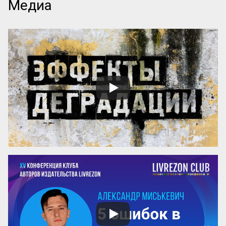
Медиа
позиций предшественников — от 
невольных упрощений до намеренной 
подгонки под собственную 
аргументацию.

Такой чек-лист особенно актуален в 
контексте академической этики, 
полемики и историко-философского 
анализа. Он помогает не только 
распознавать манипуляции в чужих 
текстах, но и избегать их в собственных.

***

1. Ошибка уровня. Описывая разви...