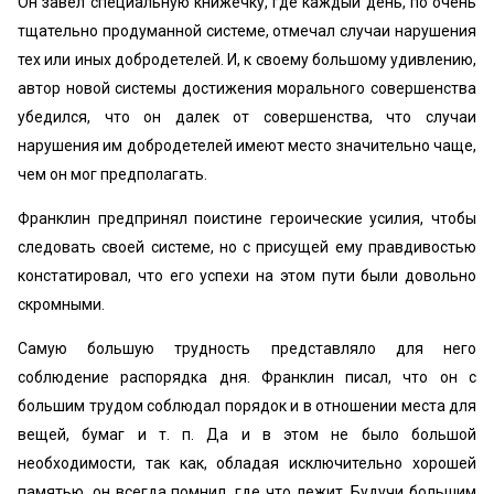
Он завел специальную книжечку, где каждый день, по очень
тщательно продуманной системе, отмечал случаи нарушения
тех или иных добродетелей. И, к своему большому удивлению,
автор новой системы достижения морального совершенства
убедился, что он далек от совершенства, что случаи
нарушения им добродетелей имеют место значительно чаще,
чем он мог предполагать.
Франклин предпринял поистине героические усилия, чтобы
следовать своей системе, но с присущей ему правдивостью
констатировал, что его успехи на этом пути были довольно
скромными.
Самую большую трудность представляло для него
соблюдение распорядка дня. Франклин писал, что он с
большим трудом соблюдал порядок и в отношении места для
вещей, бумаг и т. п. Да и в этом не было большой
необходимости, так как, обладая исключительно хорошей
памятью, он всегда помнил, где что лежит. Будучи большим