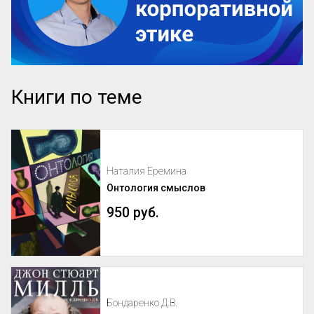
Книги по теме
Наталия Еремина
Онтология смыслов
950 руб.
Бондаренко Д.В.