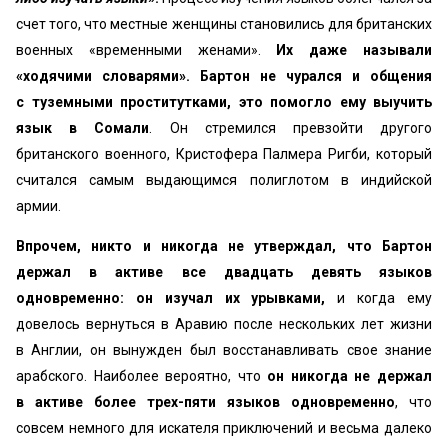
счет того, что местные женщины становились для британских
военных «временными женами».
Их даже называли
«ходячими словарями». Бартон не чурался и общения
с туземными проститутками, это помогло ему выучить
язык в Сомали
. Он стремился превзойти другого
британского военного, Кристофера Палмера Ригби, который
считался самым выдающимся полиглотом в индийской
армии.
Впрочем, никто и никогда не утверждал, что Бартон
держал в активе все двадцать девять языков
одновременно: он изучал их урывками,
и когда ему
довелось вернуться в Аравию после нескольких лет жизни
в Англии, он вынужден был восстанавливать свое знание
арабского. Наиболее вероятно, что
он никогда не держал
в активе более трех-пяти языков одновременно
, что
совсем немного для искателя приключений и весьма далеко