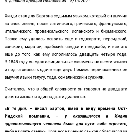
Шушпанов Аркадий Николаевич
5/13/2021
Хинди стал для Бартона седьмым языком, который он выучил
за свою жизнь, после латинского, греческого, французского,
итальянского, провансальского, испанского и бирманского.
Позже ему удалось освоить еще и гуджарати, персидский,
санскрит, маратхи, арабский, синдхи и пенджаби, и все это
еще до того, как ему исполнилось двадцать четыре года.
В 1848 году он сдал официальные экзамены на шести языках
и подготовился к сдаче еще двух. Помимо перечисленных он
выучил языки телугу, тода, сомалийский и суахили.
Считалось, что в общей сложности он говорил на двадцати
девяти языках и одиннадцати диалектах.
«
В те дни,
– писал Бартон, имея в виду времена Ост-
Индской компании, –
у оказавшегося в Индии
здравомыслящего человека было два пути: либо стрелять,
либо изучать языки
».
Процесс изучения языков облегчался за