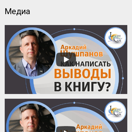
особенности, внутренне связанные 
между собой и образующие своеобразие 
Медиа
смысловой стороны внутренней речи. 
Первая из них заключается в 
преобладании смысла слова над его 
значением во внутренней речи. Полан 
оказал большую услугу 
психологическому анализу речи тем, что 
ввел различие между смыслом слова и 
его значением. Смысл слова, как показал 
Полан, представляет собой совокупность 
всех психологических фактов, 
возникающих в нашем сознании 
благодаря слову. Смысл слова, таким 
образом, оказывается всегда 
динамическим, текучим, сложным 
образов...