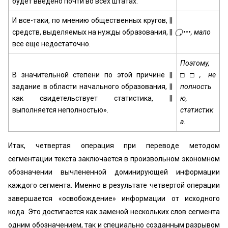
будет введено почти во всех штатах.
И все-таки, по мнению общественных кругов, ||
средств, выделяемых на нужды образования, ||
⃝, •••, мало
все еще недостаточно.
Поэтому,
В значительной степени по этой причине ||
□□, не
задание в области начального образования, ||
полность
как свидетельствует статистика, ||
ю,
выполняется неполностью».
статистик
а.
Итак, четвертая операция при переводе методом
сегментации текста заключается в произвольном экономном
обозначении вычлененной доминирующей информации
каждого сегмента. Именно в результате четвертой операции
завершается «освобождение» информации от исходного
кода. Это достигается как заменой нескольких слов сегмента
одним обозначением, так и специально созданным разрывом