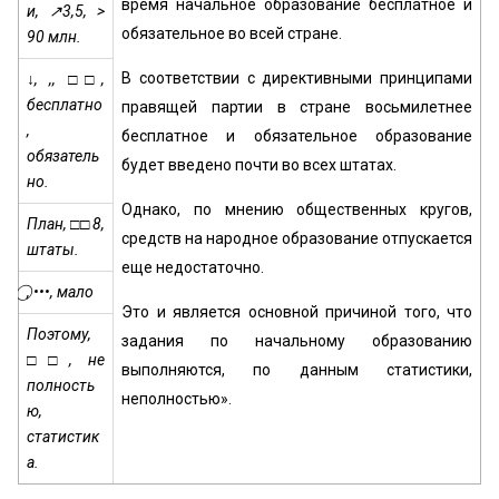
время начальное образование бесплатное и
и, ↗3,5, >
обязательное во всей стране.
90 млн.
В соответствии с директивными принципами
↓, ,, □□,
бесплатно
правящей партии в стране восьмилетнее
,
бесплатное и обязательное образование
обязатель
будет введено почти во всех штатах.
но.
Однако, по мнению общественных кругов,
План, □□ 8,
средств на народное образование отпускается
штаты.
еще недостаточно.
⃝, •••, мало
Это и является основной причиной того, что
Поэтому,
задания по начальному образованию
□□, не
выполняются, по данным статистики,
полность
неполностью».
ю,
статистик
а.