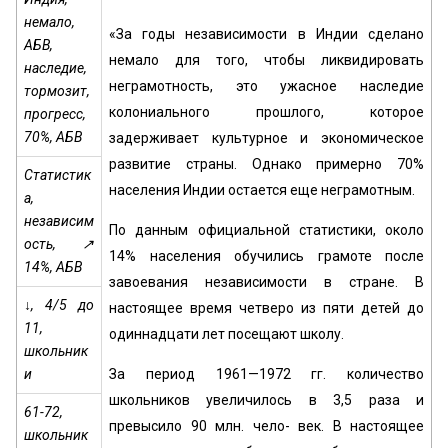
немало,
«За годы независимости в Индии сделано
АБВ,
немало для того, чтобы ликвидировать
наследие,
неграмотность, это ужасное наследие
тормозит,
колониального прошлого, которое
прогресс,
70%,
АБВ
задерживает культурное и экономическое
развитие страны. Однако примерно 70%
Статистик
населения Индии остается еще неграмотным.
а,
независим
По данным официальной статистики, около
ость, ↗
14% населения обучились грамоте после
14%, АБВ
завоевания независимости в стране. В
↓, 4/5 до
настоящее время четверо из пяти детей до
11,
одиннадцати лет посещают школу.
школьник
и
За период 1961—1972 гг. количество
школьников увеличилось в 3,5 раза и
61-72,
превысило 90 млн. чело- век. В настоящее
школьник