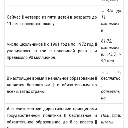
↓, 4/5 до
Сейчас || четверо из пяти детей в возрасте до
11,
11 лет || посещают школу.
школьник
и
61-72,
Число школьников || с 1961 года по 1972 год ||
школьник
увеличилось в три с половиной раза || и
и, ↗3,5, >
превысило 90 миллионов.
90 млн.
↓, ,, □□,
В настоящее время || начальное образование ||
бесплатно
является бесплатным || и обязательным во
,
всех штатах страны.
обязатель
но.
А в соответствии директивными принципами
государственной политики || бесплатное и
План, □□ 8,
обязательное образование до 8-го класса ||
штаты.