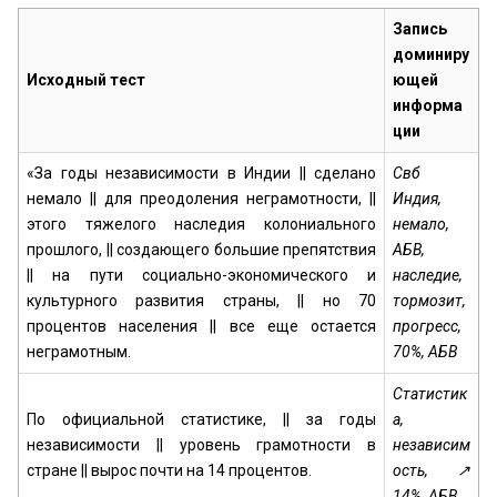
Запись
доминиру
Исходный тест
ющей
информа
ции
«За годы независимости в Индии || сделано
Свб
немало || для преодоления неграмотности, ||
Индия,
этого тяжелого наследия колониального
немало,
прошлого, || создающего большие препятствия
АБВ,
|| на пути социально-экономического и
наследие,
культурного развития страны, || но 70
тормозит,
процентов населения || все еще остается
прогресс,
неграмотным.
70%,
АБВ
Статистик
По официальной статистике, || за годы
а,
независимости || уровень грамотности в
независим
стране || вырос почти на 14 процентов.
ость, ↗
14%, АБВ