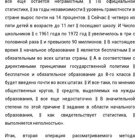
все еще остается неграмотным. || По официальной
статистике, || за годы независимости || уровень грамотности в
стране вырос почти на 14 процентов. || Сейчас || четверо из
пяти детей в возрасте до 11 лет || посещают школу. И Число
школьников || с 1961 года по 1972 год || увеличилось в три с
половиной раза || и превысило 90 миллионов. || В настоящее
время || начальное образование || является бесплатным || и
обязательным во всех штатах страны. || А в соответствии с
директивными принципами государственной политики ||
бесплатное и обязательное образование до 8-го класса ||
будет введено почти во всех штатах. || И все-таки, по мнению
общественных кругов, || средств, выделяемых на нужды
образования, || все еще недостаточно. || В значительной
степени по этой причине || задание в области начального
образования, || как свидетельствует статистика, ||
выполняется неполностью».
Итак, вторая операция рассматриваемого метода