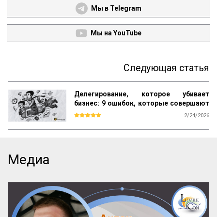
Мы в Telegram
Мы на YouTube
Следующая статья
Делегирование, которое убивает
бизнес: 9 ошибок, которые совершают
прямо сейчас
2/24/2026
Большинство книг по менеджменту учат 
одному: ищи таланты, ставь цели и 
мотивируй. Но на практике эта схема 
даёт сбой. Звёзды уходят, «способные» 
Медиа
сотрудники не справляются со сложными 
задачами, а директор снова погружается 
в «операционку». В чём подвох? 

Мы привыкли делегировать людям, но 
забываем настраивать процессы. Ставка 
на человеческий фактор превращает 
управление в лотерею, где выигрышный 