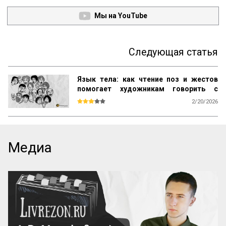
Мы на YouTube
Следующая статья
Язык тела: как чтение поз и жестов
помогает художникам говорить с
человеком без слов
2/20/2026
Мы привыкли думать, что чтение жестов 
— это удел профессиональных 
психологов или следователей. Но на 
самом деле это древний навык 
Медиа
выживания, заложенный в нас с пеленок. 
Одной позой можно предупредить об 
опасности или признаться в любви без 
единого слова.

Но есть нюанс. Если в кино или театре у 
нас есть сотня кадров, чтобы передать 
эмоцию, то у художника комикса только 
один. Ему нужно выбрать тот самый жест, 
который читатель «считает» мгновенно и 