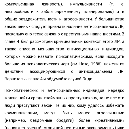
компульсивная лживость), импульсивности (т. е.
неспособности к заблаговременному планированию) и в
общих раздражительности и агрессивности. У большинства
заключенных следует признать наличие антисоциального ЛР,
поскольку оно тесно связано с преступными наклонностями. В
главе 4 был рассмотрен криминальный контекст этого ЛР, а
также описано меньшинство антисоциальных индивидов,
которых можно назвать психопатическими, если исходить
больше из психологических черт (см. Нате, 1986), нежели из
действий, ассоциирующихся с антисоциальным ЛР.
Вернитесь к главе 4 и обдумайте случай Энди.
Психопатических и антисоциальных индивидов нередко
можно найти среди «пойманных преступников», но не все эти
люди преступают закон. Те из них, кому удалось избежать
криминализации, могут 'быть менее агрессивными
(например, бездомные бродяги), более «креативными»
(например, ученый, ставящий неэтичные эксперименты) или