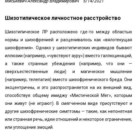
Миськевич Александр Владимирович
5/14/2021
Шизотипическое личностное расстройство
Шизотипическое ЛР расположено где-то между областью
нормы и шизофренией и расценивалось как «вялотекущая
шизофрения». Однако у шизотипических индивидов бывают
иллюзии (например, «чувствуют ауру») вместо галлюцинаций,
а также странные убеждения (например, что они —
сверхъестественные люди) и магическое мышление
(например, телепатия) вместо шизофренического бреда. Они
эксцентричны, и это распространяется на их внешний вид,
способствуя общему имиджу «Мистической Мег», которым
они живут (не играют). В смягченном виде присутствуют и
другие шизофренические симптомы — такие, как непонятная
или странная речь, идеи отношений и некоторое ограничение,
или уплощение эмоций.