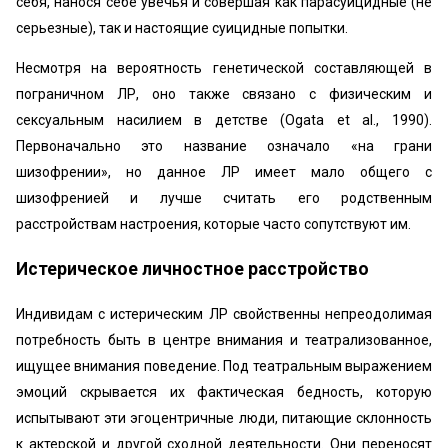
себя, нанося себе увечья и совершая как парасуицидные (не
серьезные), так и настоящие суицидные попытки.
Несмотря на вероятность генетической составляющей в
пограничном ЛР, оно также связано с физическим и
сексуальным насилием в детстве (Ogata et al., 1990).
Первоначально это название означало «на грани
шизофрении», но данное ЛР имеет мало общего с
шизофренией и лучше считать его родственным
расстройствам настроения, которые часто сопутствуют им.
Истерическое личностное расстройство
Индивидам с истерическим ЛР свойственны непреодолимая
потребность быть в центре внимания и театрализованное,
ищущее внимания поведение. Под театральным выражением
эмоций скрывается их фактическая бедность, которую
испытывают эти эгоцентричные люди, питающие склонность
к актерской и другой сходной деятельности. Они переносят