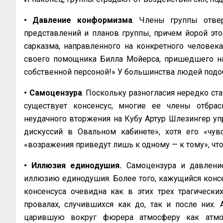
• Давление конформизма
. Члены группы отвер
представлений и планов группы, причем йорой эт
сарказма, направленного на конкретного человек
своего помощника Билла Мойерса, пришедшего на
собственной персоной!» У большинства людей подо
• Самоцензура
. Поскольку разногласия нередко ст
существует консенсус, многие ее члены отбра
неудачного вторжения на Кубу Артур Шлезингер уп
дискуссий в Овальном кабинете», хотя его «чув
«возражения приведут лишь к одному — к тому», что ег
• Иллюзия единодушия.
Самоцензура и давлени
иллюзию единодушия. Более того, кажущийся конс
консенсуса очевидна как в этих трех трагически
провалах, случившихся как до, так и после них. 
царившую вокруг фюрера атмосферу как атмо