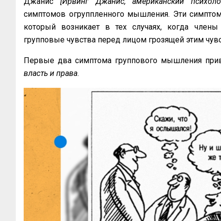
Джанис
[Ирвинг Джанис, американский психол
симптомов огруппленного мышления. Эти симптом
который возникает в тех случаях, когда члены
групповые чувства перед лицом грозящей этим чувства
Первые два симптома группового мышления прив
власть и права
.