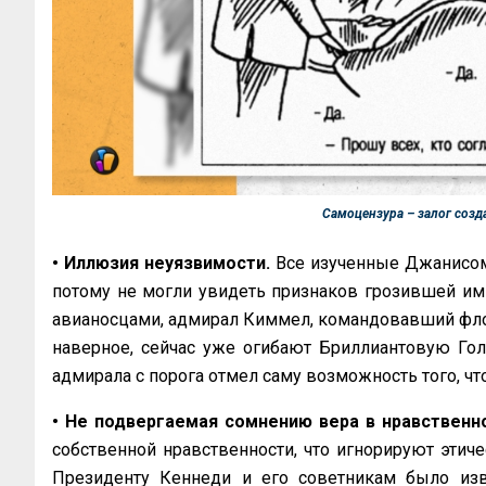
Самоцензура – залог соз
• Иллюзия неуязвимости.
Все изученные Джанисом
потому не могли увидеть признаков грозившей им 
авианосцами, адмирал Киммел, командовавший флот
наверное, сейчас уже огибают Бриллиантовую Гол
адмирала с порога отмел саму возможность того, что
• Не подвергаемая сомнению вера в нравственно
собственной нравственности, что игнорируют эти
Президенту Кеннеди и его советникам было изв