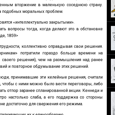
венным вторжение в маленькую соседнюю страну.
ла подобных моральных проблем.
овятся «интеллектуально закрытыми».
ь вопросы тогда, когда делают это в обстановке
де, 1859>
рудности, коллективно оправдывая свои решения.
орникам» потратили гораздо больше времени на
е своего решения), чем на размышления над ранее
вий и повторное обдумывание этих решений.
юди, принимавшие эти келейные решения, считали
 чтобы с ними можно было вести переговоры, либо
ать отпор заранее спланированной акции. Кеннеди и
тро настолько слаба, а его поддержка со стороны
лне достаточно для свержения его режима.
талкивающих их к единообразию
.