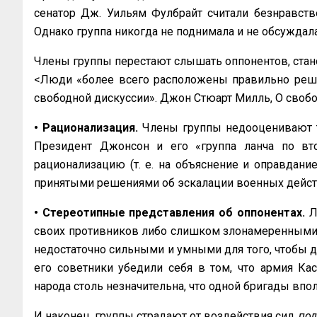
сенатор Дж. Уильям Фулбрайт считали безнравст
Однако группа никогда не поднимала и не обсужда
Члены группы перестают слышать оппонентов, стан
<Люди «более всего расположены правильно решат
свободной дискуссии». Джон Стюарт Милль, О свобо
• Рационализация.
Члены группы недооценивают т
Президент Джонсон и его «группа ланча по вт
рационализацию (т. е. на объяснение и оправдани
принятыми решениями об эскалации военных дейст
• Стереотипные представления об оппонентах.
Л
своих противников либо слишком злонамеренными,
недостаточно сильными и умными для того, чтобы д
его советники убедили себя в том, что армия Кас
народа столь незначительна, что одной бригады впо
И наконец, группы страдают от воздействия сил,
под