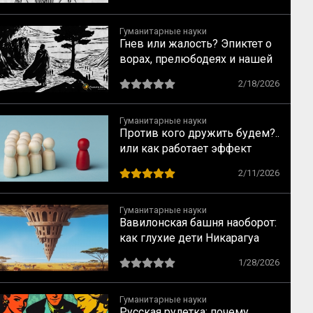
Гуманитарные науки
Гнев или жалость? Эпиктет о
ворах, прелюбодеях и нашей
свободе
2/18/2026
Гуманитарные науки
Против кого дружить будем?..
или как работает эффект
общего врага
2/11/2026
Гуманитарные науки
Вавилонская башня наоборот:
как глухие дети Никарагуа
изобрели язык, которого не
1/28/2026
было (и как на их примере
создаются субкультуры)
Гуманитарные науки
Русская рулетка: почему