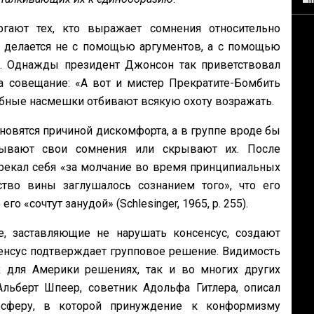
гают тех, кто выражает сомнения относительно
о делается не с помощью аргументов, а с помощью
а. Однажды президент Джонсон так приветствовал
 совещание: «А вот и мистер Прекратите-Бомбить
бные насмешки отбивают всякую охоту возражать.
ановятся причиной дискомфорта, а в группе вроде бы
сывают свои сомнения или скрывают их. После
рекал себя «за молчание во время принципиальных
ство вины заглушалось сознанием того», что его
о «сочтут занудой» (Schlesinger, 1965, р. 255).
е, заставляющие не нарушать консенсус, создают
енсус подтверждает групповое решение. Видимость
х для Америки решениях, так и во многих других
Альберт Шпеер, советник Адольфа Гитлера, описал
сферу, в которой принуждение к конформизму