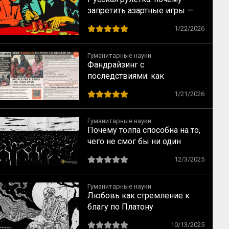
запретить азартные игры —
всё равно что запретить
1/22/2026
понедельники
Гуманитарные науки
Фандрайзинг с
последствиями: как
благотворительность калечит
1/21/2026
тех, кому помогает
Гуманитарные науки
Почему толпа способна на то,
чего не смог бы ни один
человек: ключевые
12/3/2025
механизмы по Лебону
Гуманитарные науки
Любовь как стремление к
благу по Платону
10/13/2025