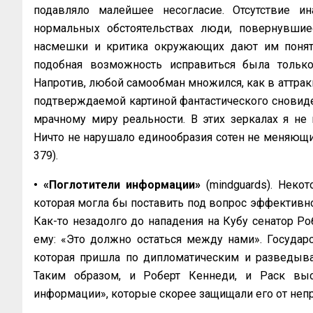
подавляло малейшее несогласие. Отсутствие и
нормальных обстоятельствах люди, повернувшиес
насмешки и критика окружающих дают им понять
подобная возможность исправиться была только
Напротив, любой самообман множился, как в аттрак
подтверждаемой картиной фантастического сновиде
мрачному миру реальности. В этих зеркалах я не
Ничто не нарушало единообразия сотен не меняющихс
379).
• «Поглотители информации»
(mindguards). Нек
которая могла бы поставить под вопрос эффективн
Как-то незадолго до нападения на Кубу сенатор Ро
ему: «Это должно остаться между нами». Госуда
которая пришла по дипломатическим и разведыва
Таким образом, и Роберт Кеннеди, и Раск выст
информации», которые скорее защищали его от непр