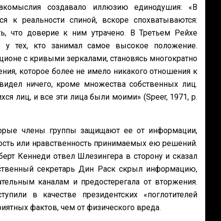
накомыслия создавало иллюзию единодушия: «В
я к реальности спиной, вскоре спохватываются:
, что доверие к ним утрачено. В Третьем Рейхе
 у тех, кто занимал самое высокое положение.
ционе с кривыми зеркалами, становясь многократно
ния, которое более не имело никакого отношения к
 видел ничего, кроме множества собственных лиц.
я лиц, и все эти лица были моими» (Speer, 1971, р.
оторые члены группы защищают ее от информации,
ость или нравственность принимаемых ею решений.
берт Кеннеди отвел Шлезингера в сторону и сказал
рственный секретарь Дин Раск скрыл информацию,
тельным каналам и предостерегала от вторжения.
упили в качестве президентских «поглотителей
иятных фактов, чем от физического вреда.