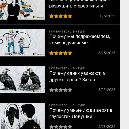
разрушить стереотипы и
найти перспективную
8/5/2025
профессию, не уповая на
мечты
Гуманитарные науки
Почему мы подражаем тем,
кому подчиняемся
5/25/2025
Гуманитарные науки
Почему одних уважают, а
других терпят? Закон
социального достоинства по
5/23/2025
Спенсеру
Гуманитарные науки
Почему умные люди верят в
глупости? Ловушки
мышления, о которых
5/23/2025