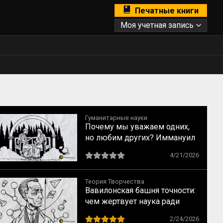
Печатные книги
Моя учетная запись
Гуманитарные науки
Почему мы уважаем одних,
но любим других? Иммануил
Кант о свойствах
4/21/2026
возвышенного и прекрасного
Теория Творчества
Вавилонская башня точности:
чем жертвует наука ради
строгих формул
2/24/2026