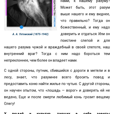
нами, к нашему разуму?
Может быть, этот разум
выше нашего и ему виднее,
что правильно? Тогда он
божественный, и ему надо
доверить и отдаться. Или он
А. А. Ухтомский (1875-1942)
поистине слепой и для
нашего разума чужой и враждебный в своей слепоте, наш
внутренний враг? Тогда с ним надо бороться тем
непреклоннее, чем более он владеет нами.
С одной стороны, путник, сбившийся с дороги в метели и в
лесу, знает, что разумнее всего бросить повод и
предоставить коню найти жилье по чутью. С другой стороны,
он научен опытом, что «лошадь — ворог» и доверять ей не
ведено, Еще и после смерти любимый конь грозит вещему
Олегу!
У людей и культур, таящих в себе заветы