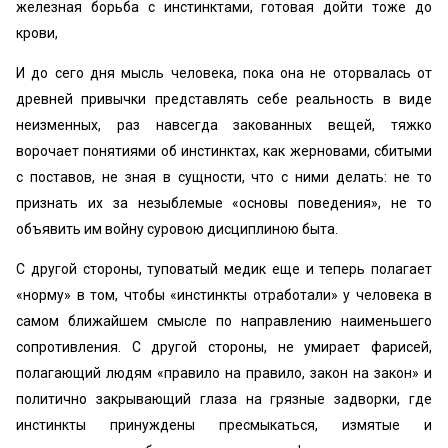
железная борьба с инстинктами, готовая дойти тоже до
крови,
И до сего дня мысль человека, пока она не оторвалась от
древней привычки представлять себе реальность в виде
неизменных, раз навсегда закованных вещей, тяжко
ворочает понятиями об инстинктах, как жерновами, сбитыми
с поставов, не зная в сущности, что с ними делать: не то
признать их за незыблемые «основы поведения», не то
объявить им войну суровою дисциплиною быта.
С другой стороны, туповатый медик еще и теперь полагает
«норму» в том, чтобы «‎инстинкты отработали» у человека в
самом ближайшем смысле по направлению наименьшего
сопротивления. С другой стороны, не умирает фарисей,
полагающий людям «правило на правило, закон на закон» и
политично закрывающий глаза на грязные задворки, где
инстинкты принуждены пресмыкаться, измятые и