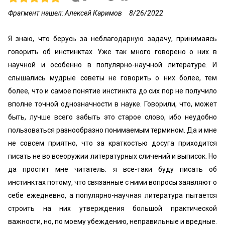
Фрагмент нашел: Алексей Каримов
8/26/2022
Я знаю, что берусь за неблагодарную задачу, принимаясь
говорить об инстинктах. Уже так много говорено о них в
научной и особенно в популярно-научной литературе. И
слышались мудрые советы не говорить о них более, тем
более, что и самое понятие инстинкта до сих пор не получило
вполне точной однозначности в науке. Говорили, что, может
быть, лучше всего забыть это старое слово, ибо неудобно
пользоваться разнообразно понимаемым термином. Да и мне
не совсем приятно, что за краткостью досуга приходится
писать не во всеоружии литературных сличений и выписок. Но
да простит мне читатель: я все-таки буду писать об
инстинктах потому, что связанные с ними вопросы заявляют о
себе ежедневно, а популярно-научная литература пытается
строить на них утверждения большой практической
важности, но, по моему убеждению, неправильные и вредные.