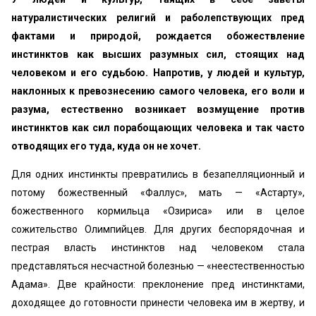
натуралистических религий и рaбoлeпствующих пред
фактами и природой, рождается обожествление
инстинктов как высших разумных сил, стоящих над
человеком и его судьбою. Напротив, у людей и культур,
наклонных к превознесению самого человека, его воли и
разума, естественно возникает возмущение против
инстинктов как сил порабощающих человека и так часто
отводящих его туда, куда он не хочет.
Для одних инстинкты превратились в безапелляционный и
потому божественный «Фаллус», мать — «Астарту»,
божественного кормильца «Озириса» или в целое
сожительство Олимпийцев. Для других беспорядочная и
пестрая власть инстинктов над человеком стала
представляться несчастной болезнью — «‎неестественностью
Адама». Две крайности: преклонение пред инстинктами,
доходящее до готовности принести человека им в жертву, и