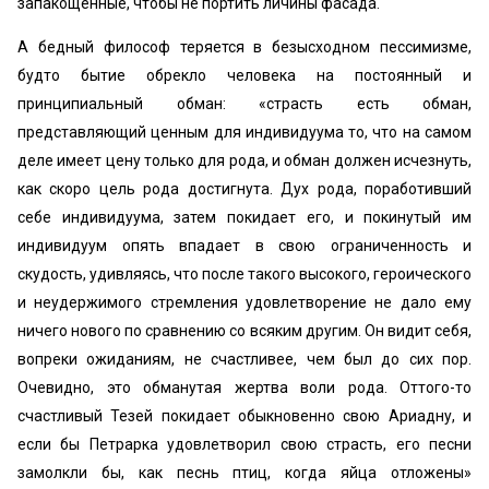
запакощенные, чтобы не портить личины фасада.
А бедный философ теряется в безысходном пессимизме,
будто бытие обрекло человека на постоянный и
принципиальный обман: «страсть есть обман,
представляющий ценным для индивидуума то, что на самом
деле имеет цену только для рода, и обман должен исчезнуть,
как скоро цель рода достигнута. Дух рода, поработивший
себе индивидуума, затем покидает его, и покинутый им
индивидуум опять впадает в свою ограниченность и
скудость, удивляясь, что после такого высокого, героического
и неудержимого стремления удовлетворение не дало ему
ничего нового по сравнению со всяким другим. Он видит себя,
вопреки ожиданиям, не счастливее, чем был до сих пор.
Очевидно, это обманутая жертва воли рода. Оттого-то
счастливый Тезей покидает обыкновенно свою Ариадну, и
если бы Петрарка удовлетворил свою страсть, его песни
замолкли бы, как песнь птиц, когда яйца отложены»