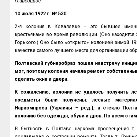
Главсоцвос.
10 июля 1922 г. № 530
2-я колония в Ковалевке – это бывшее имени
крестьянами во время революции. (Оно находится 2
Горького.) Оно было «открыто» колонией зимой 19
качестве самого лучшего места для организации о
Полтавский губнаробраз пошел навстречу инициа
мог, поэтому колония начала ремонт собственным
сделать окна и двери.
К сожалению, колонии не удалось получить ле
предметы были получены: лесные материа
Наркомпроса (Украины – ред.), а стекло Полт
колонию без одежды, обуви и дров. По всем эти
В бытность в Полтаве наркома просвещения т. Г
докладывал о состоянии ремонта. Тогда т. Гриньк