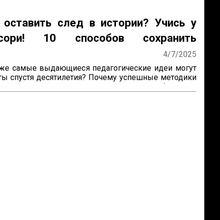
 оставить след в истории? Учись у
ссори! 10 способов сохранить
ие
4/7/2025
же самые выдающиеся педагогические идеи могут 
ты спустя десятилетия? Почему успешные методики 
получают широкое распространение? Как убедиться, 
руд продолжат будущие поколения? Ответы на эти 
ожно найти, изучив опыт Марии Монтессори — 
который не только разработал уникальную систему 
, но и создал механизм её сохранения и развития по 


сы особенно актуальны для женщин-новаторов, 
зрабатывают авторские методики, но сталкиваются 
ями в их продвижении и институ...