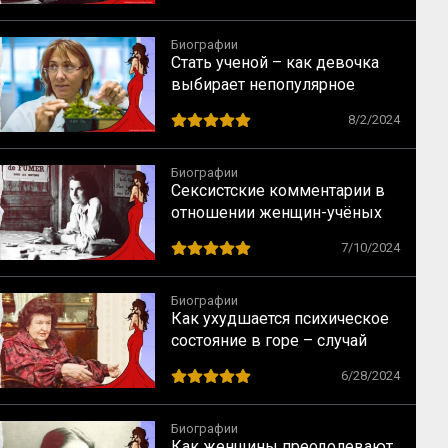
Биографии
Стать ученой – как девочка
выбирает непопулярное
предназначение
8/2/2024
Биографии
Сексистские комментарии в
отношении женщин-учёных
как норма в науке XX века
7/10/2024
Биографии
Как ухудшается психическое
состояние в горе – случай
Натальи Бехтеревой
6/28/2024
Биографии
Как женщины преодолевают