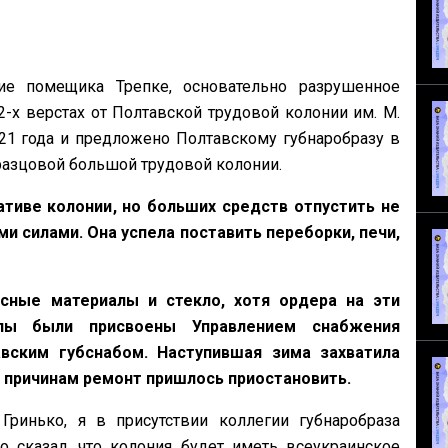
е помещика Трепке, основательно разрушенное
-х верстах от Полтавской трудовой колонии им. М.
21 года и предложено Полтавскому губнаробразу в
бразцовой большой трудовой колонии.
тиве колонии, но больших средств отпустить не
и силами. Она успела поставить переборки, печи,
сные материалы и стекло, хотя ордера на эти
лы были присвоены Управлением снабжения
авским губснабом. Наступившая зима захватила
м причинам ремонт пришлось приостановить.
ринько, я в присутствии коллегии губнаробраза
о сказал, что колония будет иметь всеукраинское