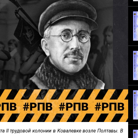
а II трудовой колонии в Ковалевке возле Полтавы. В