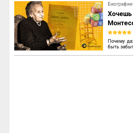
Биографии
Хочешь
Монте
наслед
Почему да
быть забы
не всегда 
что ваш т
вопросы м
педагога, 
воспитания
всему миру.
Эти вопро
которые ра
с трудност