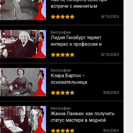
встрече с именитым
режиссером – опыт Одри
8/13/2024
Хепбёрн
Биографии
Лидия Гинзбург теряет
интерес к профессии и
сталкивается с кризисом
8/13/2024
Биографии
Клара Бартон –
основательница
Американского Красного
8/8/2024
Креста
Биографии
Жанна Ланвин: как получить
статус мастера в модной
индустрии
8/6/2024