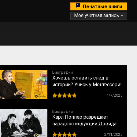
Печатные книги
Моя учетная запись
Биографии
Хочешь оставить след в
истории? Учись у Монтессори!
10 способов сохранить
4/7/2025
наследие
Биографии
Карл Поппер разрешает
парадокс индукции Дэвида
Юма
2/11/2025