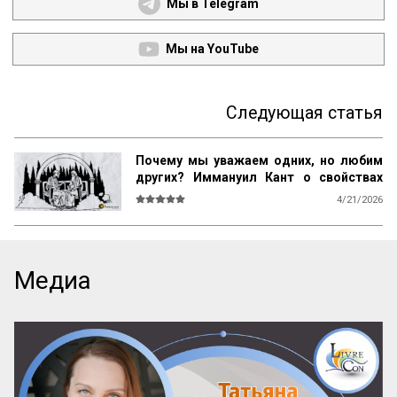
Мы в Telegram
Мы на YouTube
Следующая статья
Почему мы уважаем одних, но любим
других? Иммануил Кант о свойствах
возвышенного и прекрасного
4/21/2026
О СВОЙСТВАХ ВОЗВЫШЕННОГО И 
ПРЕКРАСНОГО У ЧЕЛОВЕКА ВООБЩЕ

Ум возвышен, остроумие прекрасно. 
Медиа
Смелость возвышенна и величественна, 
хитрость ничтожна, но красива. 
Осторожность, говорил Кромвель, есть 
добродетель бургомистра. Правдивость 
и честность просты и благородны, шутка 
и угодливая лесть тонки и красивы. 
Учтивость украшение добродетели. 
Бескорыстное служебное рвение 
благородно, утонченность и вежливость 