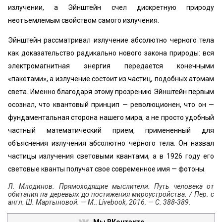
излучении, а Эйнштейн счел дискретную природу
неотъемлемым свойством самого излучения.
Эйнштейн рассматривал излучение абсолютно черного тела
как доказательство радикально нового закона природы: вся
электромагнитная энергия передается конечными
«пакетами», а излучение состоит из частиц, подобных атомам
света. Именно благодаря этому прозрению Эйнштейн первым
осознал, что квантовый принцип — революционен, что он —
фундаментальная сторона нашего мира, а не просто удобный
частный математический прием, примененный для
объяснения излучения абсолютно черного тела. Он назвал
частицы излучения световыми квантами, а в 1926 году его
световые кванты получат свое современное имя — фотоны.
Л. Млодинов. Прямоходящие мыслители. Путь человека от
обитания на деревьях до постижения мироустройства. / Пер. с
англ. Ш. Мартыновой. — М.: Livebook, 2016. — С. 388-389.