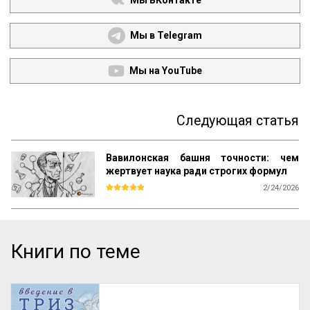
Мы ВКонтакте
Мы в Telegram
Мы на YouTube
Следующая статья
Вавилонская башня точности: чем
жертвует наука ради строгих формул
2/24/2026
Мы привыкли думать, что наука — это 
строгие формулы, безличные факты и 
холодная логика. Но так ли это на самом 
деле? Философ и химик Михаил Полани 
Книги по теме
(чей труд «Личностное знание» разобран 
на цитаты) предлагает взглянуть на 
развитие науки совершенно иначе. Для 
него прогресс — это прежде всего 
история изобретения удачных символов.
