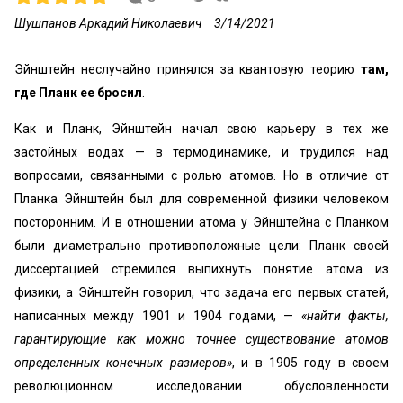
Шушпанов Аркадий Николаевич
3/14/2021
Эйнштейн неслучайно принялся за квантовую теорию
там,
где Планк ее бросил
.
Как и Планк, Эйнштейн начал свою карьеру в тех же
застойных водах — в термодинамике, и трудился над
вопросами, связанными с ролью атомов. Но в отличие от
Планка Эйнштейн был для современной физики человеком
посторонним. И в отношении атома у Эйнштейна с Планком
были диаметрально противоположные цели: Планк своей
диссертацией стремился выпихнуть понятие атома из
физики, а Эйнштейн говорил, что задача его первых статей,
написанных между 1901 и 1904 годами, —
«найти факты,
гарантирующие как можно точнее существование атомов
определенных конечных размеров»
, и в 1905 году в своем
революционном исследовании обусловленности