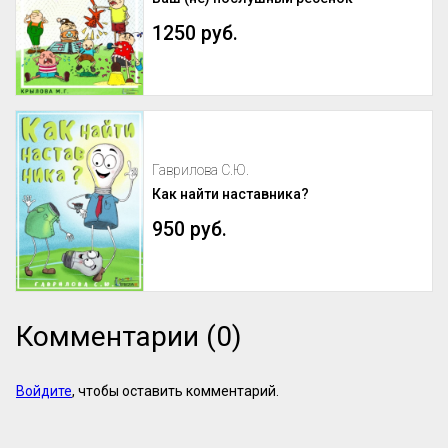
программы. Если организаторы вложили 
силы в качественный курс, они 
1250 руб.
обязательно напишут об этом конкретно. 
И наоборот: размытые фразы и 
отсутствие деталей – верный ...
Гаврилова С.Ю.
Как найти наставника?
950 руб.
Комментарии (0)
Войдите
, чтобы оставить комментарий.