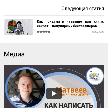
Следующая статья
Как придумать название для книги:
секреты популярных бестселлеров
4/20/2026
В мире существует множество 
литературы, рассказывающей 
начинающим авторам о том, как и что 
писать, каким должен быть сюжет, герои, 
Медиа
язык, образы и оформление. Но нет ни 
одной книги, которая бы рассказывала о 
самом главном — как придумать 
название! А ведь именно название, а 
вовсе не содержание, приносит книге 
успех! Кто думает иначе — пусть 
проведет простой эксперимент: спросит 
у кого угодно, какая книга более 
знаменита: про черта в городе или про 
джинна в деревне? Никто вам ничего 
вразумительного не скажет. Но если 
поставить вопрос иначе: какая книга 
более знаменита: «‎Мастер и Маргарита» 
или «...