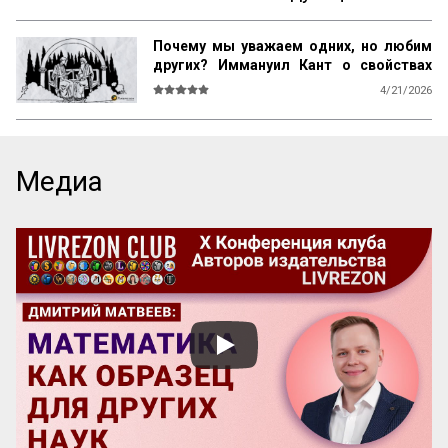
Почему мы уважаем одних, но любим
других? Иммануил Кант о свойствах
возвышенного и прекрасного
4/21/2026
О СВОЙСТВАХ ВОЗВЫШЕННОГО И 
ПРЕКРАСНОГО У ЧЕЛОВЕКА ВООБЩЕ

Ум возвышен, остроумие прекрасно. 
Медиа
Смелость возвышенна и величественна, 
хитрость ничтожна, но красива. 
Осторожность, говорил Кромвель, есть 
добродетель бургомистра. Правдивость 
и честность просты и благородны, шутка 
и угодливая лесть тонки и красивы. 
Учтивость украшение добродетели. 
Бескорыстное служебное рвение 
благородно, утонченность и вежливость 
прекрасны. Возвышенные свойства 
внушают уважение, прекрасные любовь. 
Люди, чувство которых обращено 
преимущественно на прекрасное, ищут 
себе честных, вер...