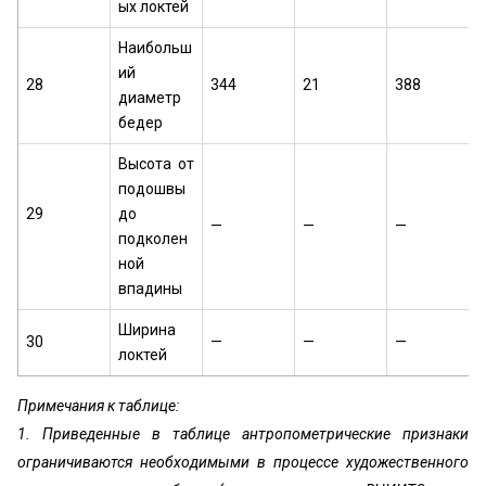
ых локтей
Наибольш
ий
28
344
21
388
диаметр
бедер
Высота от
подошвы
29
до
—
—
—
подколен
ной
впадины
Ширина
30
—
—
—
локтей
Примечания к таблице:
1. Приведенные в таблице антропометрические признаки
ограничиваются необходимыми в процессе художественного