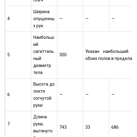
плеч
Ширина
4
опущенны
—
—
—
х рук
Наибольш
ий
сагитталь
Указан наибольший р
5
300
ный
обоих полов в пределах
диаметр
тела
Высота до
локтя
6
—
—
—
согнутой
руки
Длина
7
руки,
743
33
686
вытянуто