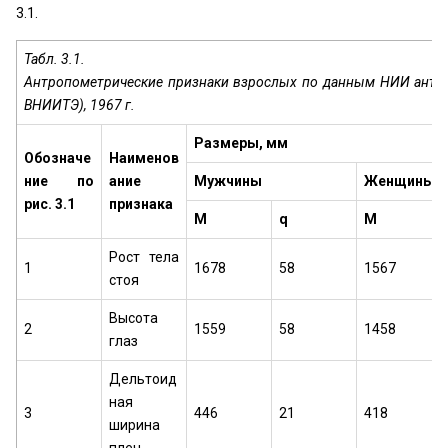
3.1.
Табл. 3.1.
Антропометрические признаки взрослых по данным НИИ антр
ВНИИТЭ), 1967 г.
Размеры, мм
Обозначе
Наименов
ние по
ание
Мужчины
Женщины
рис. 3.1
признака
М
q
M
Рост тела
1
1678
58
1567
стоя
Высота
2
1559
58
1458
глаз
Дельтоид
ная
3
446
21
418
ширина