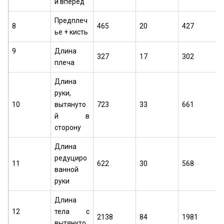
й вперед
Предплеч
8
465
20
427
ье + кисть
9
Длина
327
17
302
плеча
Длина
руки,
10
вытянуто
723
33
661
й в
сторону
Длина
редуциро
11
622
30
568
ванной
руки
Длина
12
тела с
2138
84
1981
вытянуто