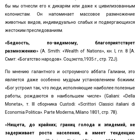
бы мы отнесли его к дикарям или даже к цивилизованным
колонистам. Он напоминает массовое размножение
животных видов, индивидуально слабых и подвергающихся
жестоким преследованиям.
«Бедность, по-видимому, благоприятствует
размножению
» (A. Smith: «Wealth of Nations», кн. I, гл. 8 [А.
Смит: «Богатство народов». Соцэкгпз,1935 г., стр. 72J).
По мнению галантного и остроумного аббата Галиани, это
является даже особенно мудрым установлением божиим:
«Бог устроил так, что люди, исполняющие наиболее полезные
работы, рождаются в наибольшем числе» (Galiani: «Della
Moneta», т. III сборника Custodi: «Scrittori Classici italiani di
Economia Politica». Parte Moderna, Milano 1801, стр. 78).
«
Нищета, до крайних; границ голода и эпидемий, не
задерживает роста населения, а имеет тенденцию