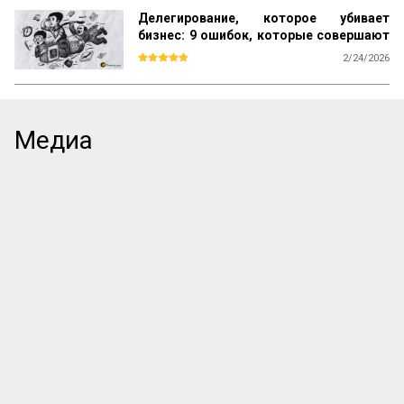
Делегирование, которое убивает
бизнес: 9 ошибок, которые совершают
прямо сейчас
2/24/2026
Большинство книг по менеджменту учат 
одному: ищи таланты, ставь цели и 
мотивируй. Но на практике эта схема 
даёт сбой. Звёзды уходят, «способные» 
Медиа
сотрудники не справляются со сложными 
задачами, а директор снова погружается 
в «операционку». В чём подвох? 

Мы привыкли делегировать людям, но 
забываем настраивать процессы. Ставка 
на человеческий фактор превращает 
управление в лотерею, где выигрышный 
билет достаётся лишь единицам. 
Существует иной подход: он позволяет 
сделать компанию человеко-
независимой, где результат гарантирует 
не гениальность сотрудника, а ...