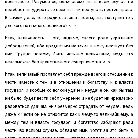
величавого. Разумеется, величавому ни в коем случае не
подобает ни удирать со всех ног, ни поступать против права.
В самом деле, чего ради совершит постыдные поступки тот,
для кого нет ничего великого? <…>
Итак, величавость — это, видимо, своего рода украшение
добродетелей, ибо придает им величие и не существует без
них. Трудно поэтому быть истинно величавым, ведь это
невозможно без нравственного совершенства. <…>
Итак, величавый проявляет себя прежде всего в отношении к
чести; вместе с тем и в отношении к богатству, и к власти
государя, и вообще ко всякой удаче и неудаче он, как бы там
ни было, будет вести себя умеренно и не будет ни чрезмерно
радоваться удачам, ни чрезмерно страдать от неудач, ведь
даже к чести он не относится как к чему-то величайшему, а
между тем и власть государя, и богатство избирают ради
чести, во всяком случае, обладая ими, хотят за это быть в