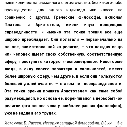
лишь количества связанного с этим счастья, без какого-либо
преимущества для одного индивида или класса по
сравнению с другим.
Греческие философы, включая
Платона и Аристотеля, имели иную концепцию
справедливости, и именно эта точка зрения все еще
широко преобладает. Они полагали — первоначально на
основе, заимствованной из религии, — что каждая вещь
или человек имеет свою собственную, соответственную
сферу, преступить которую «несправедливо». Некоторые
люди, в силу своего характера и склонностей, имеют
более широкую сферу, чем другие, и если они пользуются
большей долей счастья — в этом нет несправедливости.
Эта точка зрения принята Аристотелем как сама собой
разумеющаяся, но основа ее, коренящаяся в первобытной
религии (эта основа ясна у наиболее ранних философов),
уже не видна в его трудах.
Источник: Б. Рассел. История западной философии. В 3 кн. – 5-е