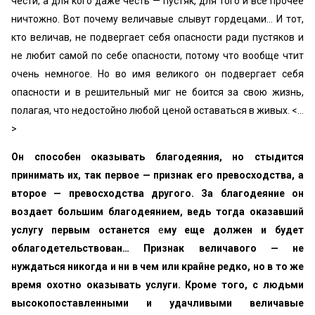
чести, а для кого даже честь — пустяк, для того и все прочее
ничтожно. Вот почему величавые слывут гордецами… И тот,
кто величав, не подвергает себя опасности ради пустяков и
не любит самой по себе опасности, потому что вообще чтит
очень немногое. Но во имя великого он подвергает себя
опасности и в решительный миг не боится за свою жизнь,
полагая, что недостойно любой ценой оставаться в живых. <…
>
Он способен оказывать благодеяния, но стыдится
принимать их, так первое — признак его превосходства, а
второе — превосходства другого. За благодеяние он
воздает большим благодеянием, ведь тогда оказавший
услугу первым останется
е
му еще должен и будет
облагодетельствован… Признак величавого — не
нуждаться никогда и ни в чем или крайне редко, но в то же
время охотно оказывать услуги. Кроме того, с людьми
высокопоставленными и удачливыми величавые