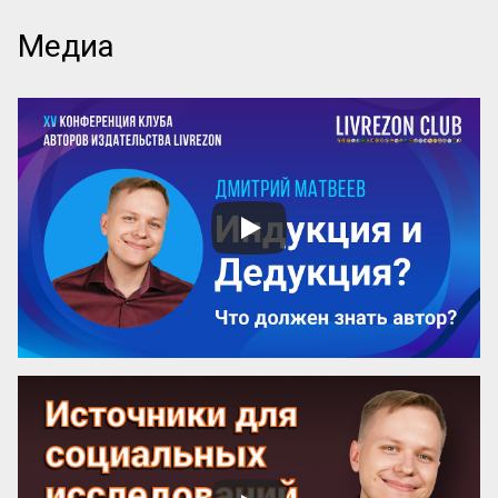
Ум возвышен, остроумие прекрасно. 
Медиа
Смелость возвышенна и величественна, 
хитрость ничтожна, но красива. 
Осторожность, говорил Кромвель, есть 
добродетель бургомистра. Правдивость 
и честность просты и благородны, шутка 
и угодливая лесть тонки и красивы. 
Учтивость украшение добродетели. 
Бескорыстное служебное рвение 
благородно, утонченность и вежливость 
прекрасны. Возвышенные свойства 
внушают уважение, прекрасные любовь. 
Люди, чувство которых обращено 
преимущественно на прекрасное, ищут 
себе честных, вер...