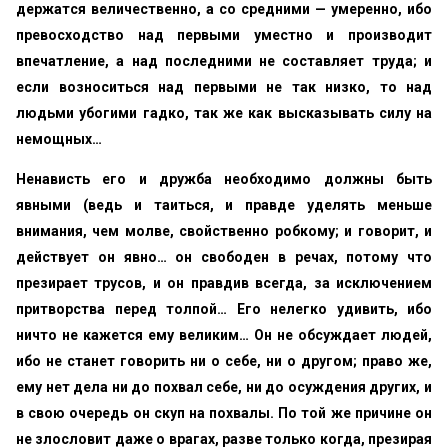
держатся величественно, а со средними — умеренно, ибо
превосходство над первыми уместно и производит
впечатление, а над последними не составляет труда; и
если возноситься над первыми не так низко, то над
людьми убогими гадко, так же как высказывать силу на
немощных…
Ненависть его и дружба необходимо должны быть
явными (ведь и таиться, и правде уделять меньше
внимания, чем молве, свойственно робкому; и говорит, и
действует он явно… он свободен в речах, потому что
презирает трусов, и он правдив всегда, за исключением
притворства перед толпой… Его нелегко удивить, ибо
ничто не кажется ему великим… Он не обсуждает людей,
ибо не станет говорить ни о себе, ни о другом; право же,
ему нет дела ни до похвал себе, ни до осуждения других, и
в свою очередь он скуп на похвалы. По той же причине он
не злословит даже о врагах, разве только когда, презирая