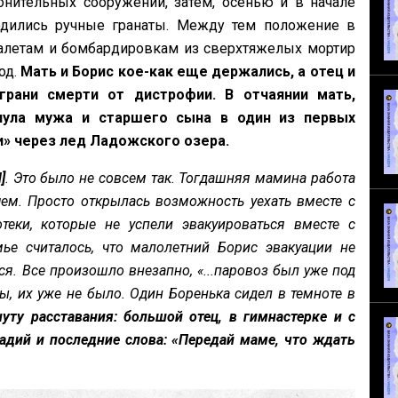
онительных сооружений, затем, осенью и в начале
водились ручные гранаты. Между тем положение в
алетам и бомбардировкам из сверхтяжелых мортир
од.
Мать и Борис кое-как еще держались, а отец и
грани смерти от дистрофии. В отчаянии мать,
нула мужа и старшего сына в один из первых
и» через лед Ладожского озера.
]
. Это было не совсем так. Тогдашняя мамина работа
ем. Просто открылась возможность уехать вместе с
теки, которые не успели эвакуироваться вместе с
ье считалось, что малолетний Борис эвакуации не
я. Все произошло внезапно, «...паровоз был уже под
ы, их уже не было. Один Боренька сидел в темноте в
уту расставания: большой отец, в гимнастерке и с
кадий и последние слова: «Передай маме, что ждать