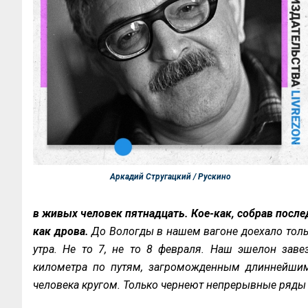
Аркадий Стругацкий / Рускино
в живых человек пятнадцать. Кое-как, собрав после
как дрова.
До Вологды в нашем вагоне доехало тольк
утра. Не то 7, не то 8 февраля. Наш эшелон завез
километра по путям, загроможденным длиннейшим
человека кругом. Только чернеют непрерывные ряды