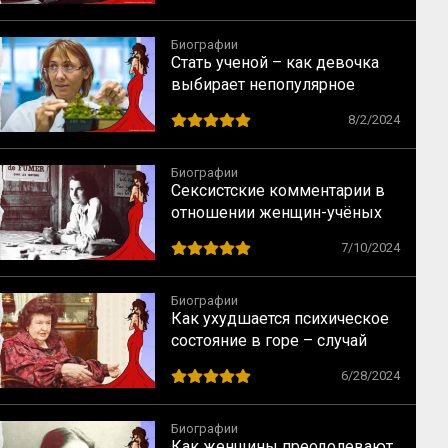
Биографии
Стать ученой – как девочка
выбирает непопулярное
предназначение
8/2/2024
Биографии
Сексистские комментарии в
отношении женщин-учёных
как норма в науке XX века
7/10/2024
Биографии
Как ухудшается психическое
состояние в горе – случай
Натальи Бехтеревой
6/28/2024
Биографии
Как женщины преодолевают