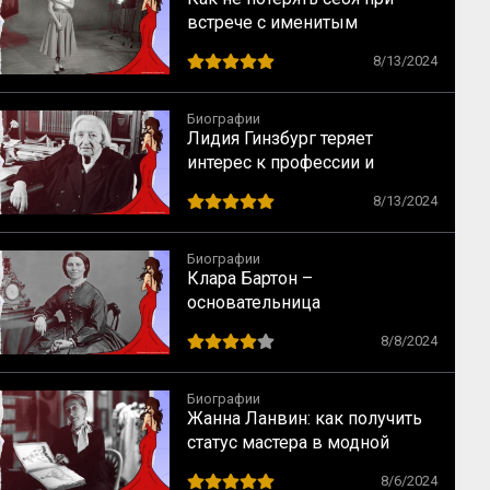
встрече с именитым
режиссером – опыт Одри
8/13/2024
Хепбёрн
Биографии
Лидия Гинзбург теряет
интерес к профессии и
сталкивается с кризисом
8/13/2024
Биографии
Клара Бартон –
основательница
Американского Красного
8/8/2024
Креста
Биографии
Жанна Ланвин: как получить
статус мастера в модной
индустрии
8/6/2024