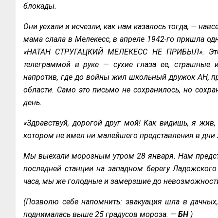
блокады.
Они уехали и исчезли, как нам казалось тогда, — навс
мама слала в Мелекесс, в апреле 1942-го пришла одн
«НАТАН СТРУГАЦКИЙ МЕЛЕКЕСС НЕ ПРИБЫЛ». Это 
телеграммой в руке — сухие глаза ее, страшные и
напротив, где до войны жил школьный дружок АН, п
области. Само это письмо не сохранилось, но сохра
день.
«Здравствуй, дорогой друг мой! Как видишь, я жив, 
котором не имел ни малейшего представления в дни 
Мы выехали морозным утром 28 января. Нам предст
последней станции на западном берегу Ладожского 
часа, мы же голодные и замерзшие до невозможности 
(Позволю себе напомнить: эвакуация шла в дачных,
поднималась выше 25 градусов мороза. —
БН
)