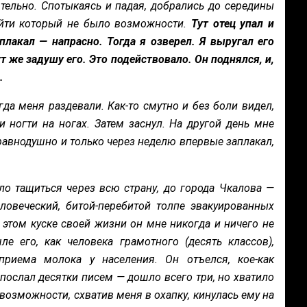
ельно. Спотыкаясь и падая, добрались до середины
ойти который не было возможности.
Тут отец упал и
плакал — напрасно. Тогда я озверел. Я выругал его
 же задушу его. Это подействовало. Он поднялся, и,
..
да меня раздевали. Как-то смутно и без боли видел,
 ногти на ногах. Затем заснул. На другой день мне
 равнодушно и только через неделю впервые заплакал,
ло тащиться через всю страну, до города Чкалова —
ловеческий, битой-перебитой толпе эвакуированных
 этом куске своей жизни он мне никогда и ничего не
ле его, как человека грамотного (десять классов),
риема молока у населения. Он отъелся, кое-как
 послал десятки писем — дошло всего три, но хватило
возможности, схватив меня в охапку, кинулась ему на