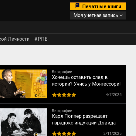
Печатные книги
Моя учетная запись
кой Личности
#РПВ
Биографии
Хочешь оставить след в
истории? Учись у Монтессори!
10 способов сохранить
4/7/2025
наследие
Биографии
Карл Поппер разрешает
парадокс индукции Дэвида
Юма
2/11/2025