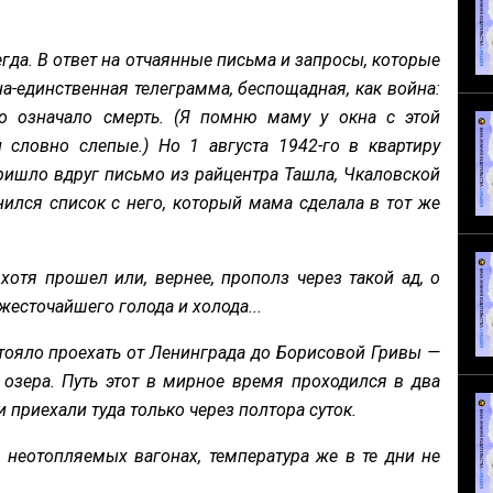
егда. В ответ на отчаянные письма и запросы, которые
а-единственная телеграмма, беспощадная, как война:
означало смерть. (Я помню маму у окна с этой
 словно слепые.) Но 1 августа 1942-го в квартиру
ришло вдруг письмо из райцентра Ташла, Чкаловской
нился список с него, который мама сделала в тот же
хотя прошел или, вернее, прополз через такой ад, о
жесточайшего голода и холода...
ояло проехать от Ленинграда до Борисовой Гривы —
озера. Путь этот в мирное время проходился в два
приехали туда только через полтора суток.
 неотопляемых вагонах, температура же в те дни не