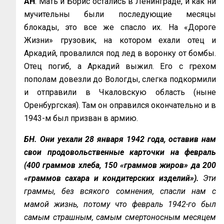
АН
. Мать и Борис остались в Ленинграде, и как ни
мучительны были последующие месяцы
блокады, это все же спасло их. На «Дороге
Жизни» грузовик, на котором ехали отец и
Аркадий, провалился под лед в воронку от бомбы.
Отец погиб, а Аркадий выжил. Его с грехом
пополам довезли до Вологды, слегка подкормили
и отправили в Чкаловскую область (ныне
Оренбургская). Там он оправился окончательно и в
1943-м был призван в армию.
БН.
Они уехали 28 января 1942 года, оставив нам
свои продовольственные карточки на февраль
(400 граммов хлеба, 150 «граммов жиров» да 200
«граммов сахара и кондитерских изделий»).
Эти
граммы, без всякого сомнения, спасли нам с
мамой жизнь, потому что февраль 1942-го был
самым страшным, самым смертоносным месяцем