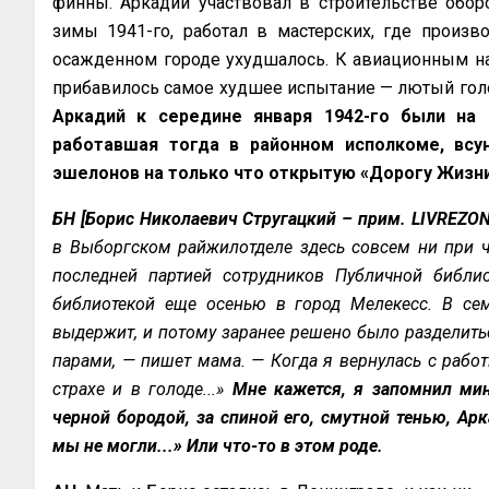
финны. Аркадий участвовал в строительстве обор
зимы 1941-го, работал в мастерских, где произ
осажденном городе ухудшалось. К авиационным н
прибавилось самое худшее испытание — лютый гол
Аркадий к середине января 1942-го были на 
работавшая тогда в районном исполкоме, всу
эшелонов на только что открытую «Дорогу Жизн
БН [Борис Николаевич Стругацкий – прим. LIVREZON
в Выборгском райжилотделе здесь совсем ни при ч
последней партией сотрудников Публичной библио
библиотекой еще осенью в город Мелекесс. В сем
выдержит, и потому заранее решено было разделитьс
парами, — пишет мама. — Когда я вернулась с работ
страхе и в голоде...»
Мне кажется, я запомнил мин
черной бородой, за спиной его, смутной тенью, Ар
мы не могли...» Или что-то в этом роде.