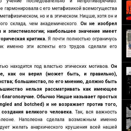
о учение последовательно и непротиворечиво.
не гармонировала с его метафизикой всемогущества
метафизическом, но и в этическом. Ницше, хотя он и
ого склада, чем академического.
Он не изобрел
и и эпистемологии; наибольшее значение имеет
торическая критика.
Я почти полностью ограничусь
ак именно эти аспекты его трудов сделали его
тью находится под властью этических мотивов.
Он
е, как он верил (может быть, и правильно),
ства; большинство, по его мнению, должно быть
ьшинство нельзя рассматривать как имеющее
и благополучие. Обычно Ницше называет простых
led and botched) и не возражает против того,
 создания великого человека.
Так, вся важность
олеоне. Наполеона сделала возможным именно
дует желать анархического крушения всей нашей