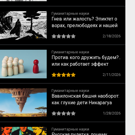
Гуманитарные науки
Гнев или жалость? Эпиктет о
ворах, прелюбодеях и нашей
свободе
2/18/2026
Гуманитарные науки
Против кого дружить будем?..
или как работает эффект
общего врага
2/11/2026
Гуманитарные науки
Вавилонская башня наоборот:
как глухие дети Никарагуа
изобрели язык, которого не
1/28/2026
было (и как на их примере
создаются субкультуры)
Гуманитарные науки
Русская рулетка: почему