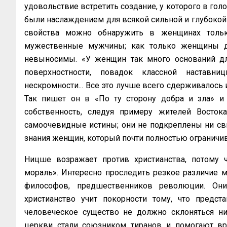
удовольствие встретить создание, у которого в гол
были наслаждением для всякой сильной и глубокой
свойства можно обнаружить в женщинах тольк
мужественные мужчины; как только женщины дос
невыносимы. «У женщин так много оснований дл
поверхностности, повадок классной наставни
нескромности... Все это лучше всего сдерживалось 
Так пишет он в «По ту сторону добра и зла» и 
собственность, следуя примеру жителей Восток
самоочевидные истины; они не подкреплены ни св
знания женщин, который почти полностью ограничив
Ницше возражает против христианства, потому ч
мораль». Интересно проследить резкое различие 
философов, предшественников революции. Они
христианство учит покорности тому, что предст
человеческое существо не должно склоняться ни
церкви стали союзником тиранов и помогают вр