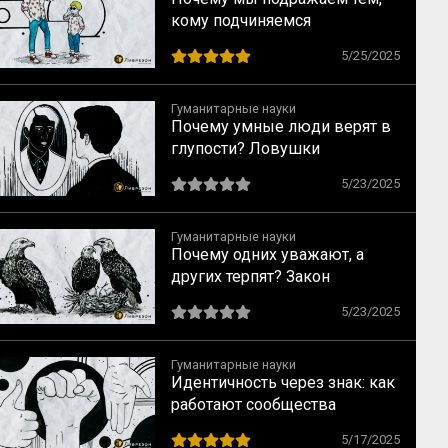
кому подчиняемся
5/25/2025
Гуманитарные науки
Почему умные люди верят в
глупости? Ловушки
мышления, о которых
5/23/2025
предупреждал Милль
Гуманитарные науки
Почему одних уважают, а
других терпят? Закон
социального достоинства по
5/23/2025
Спенсеру
Гуманитарные науки
Идентичность через знак: как
работают сообщества
5/17/2025