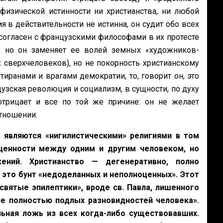
физической истинности ни христианства, ни любой
я в действительности не истинна, он судит обо всех
согласен с французскими философами в их протесте
, но он заменяет ее волей земных «художников-
х сверхчеловеков), но не покорность христианскому
тиранами и врагами демократии, то, говорит он, это
узская революция и социализм, в сущности, по духу
отрицает и все по той же причине: он не желает
тношении.
о являются «нигилистическими» религиями в том
ценности между одним и другим человеком, но
ий. Христианство — дегенеративно, полно
это бунт «недоделанных и неполноценных». Этот
«святые эпилептики», вроде св. Павла, лишенного
ие полностью подлых разновидностей человека».
ьная ложь из всех когда-либо существовавших.