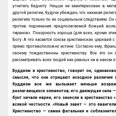
угнетать бедноту. Ницше не заинтересован в мета
другой религии; будучи убежден, что никакая религи
религиях только по их социальным следствиям. Он 
против подчинения предполагаемой божьей воле
тиранов». Покорность хороша (для всех, кроме эти
Богу. А что касается союза христианских церквей с 
прямо противоположно истине. Согласно ему, Франц
своему тождественны христианству. Все это он 
рассматривать всех людей как равных ни в каком о
Буддизм и христианство, говорит он, одинаков
смысле, что они отрицают исходное различие 
буддизм все же вызывает меньше возражен
разлагающихся элементов; его движущая сила — 
бунт начали евреи, его занесли в христианство 
всякой честности. «Новый завет — это евангел
Христианство — самая фатальная и соблазнител