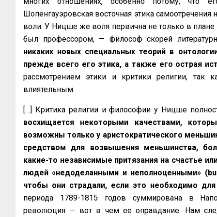
многих отношениях, особенно потому, что ег
Шопенгауэровская восточная этика самоотречения 
воли. У Ницше же воля первична не только в плане 
был профессором, — философ скорей литературн
никаких новых специальных теорий в онтологи
прежде всего его этика, а также его острая ис
рассмотрением этики и критики религии, так к
влиятельным.
[…] Критика религии и философии у Ницше полнос
восхищается некоторыми качествами, которы
возможны только у аристократического меньшин
средством для возвышения меньшинства, бол
какие-то независимые притязания на счастье ил
людей «недоделанными и неполноценными» (bung
чтобы они страдали, если это необходимо для
периода 1789-1815 годов суммирована в Нап
революция — вот в чем ее оправдание. Нам сле