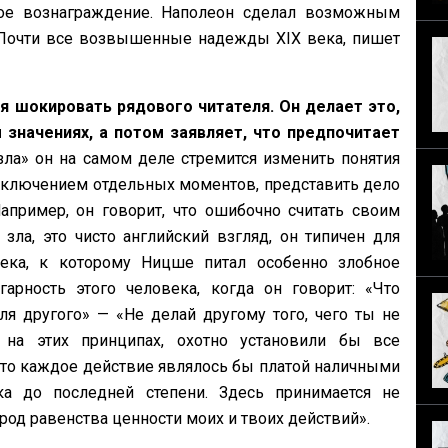
кое вознаграждение. Наполеон сделал возможным
 Почти все возвышенные надежды XIX века, пишет
 шокировать рядового читателя. Он делает это,
 значениях, а потом заявляет, что предпочитает
зла» он на самом деле стремится изменить понятия
а исключением отдельных моментов, представить дело
Например, он говорит, что ошибочно считать своим
ла, это чисто английский взгляд, он типичен для
ека, к которому Ницше питал особенно злобное
рность этого человека, когда он говорит: «‎Что
я другого» — «‎Не делай другому того, чего ты не
 на этих принципах, охотно установили бы все
что каждое действие являлось бы платой наличными
зка до последней степени. Здесь принимается не
род равенства ценности моих и твоих действий».