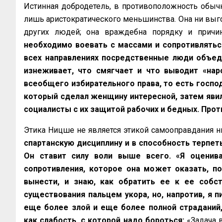
Истинная добродетель, в противоположность обычн
лишь аристократического меньшинства. Она ни выгод
других людей; она враждебна порядку и причи
необходимо воевать с массами и сопротивлятьс
всех направлениях посредственные люди объеди
изнеживает, что смягчает и что выводит «‎нар
всеобщего избирательного права, то есть господ
который сделал женщину интересной, затем явил
социалисты с их защитой рабочих и бедных. Прот
Этика Ницше не является этикой самооправдания н
спартанскую дисциплину и в способность терпеть
Он ставит силу воли выше всего. «Я оценива
сопротивления, которое она может оказать, п
вынести, и знаю, как обратить ее к ее собс
существования пальцем укора, но, напротив, я
еще более злой и еще более полной страданий,
как слабость, с которой надо бороться:
«Задача 