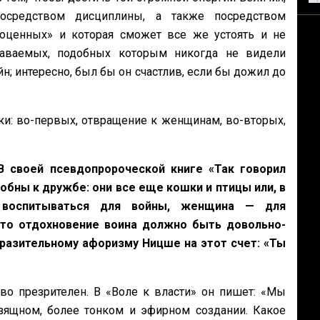
осредством дисциплины, а также посредством
оценных» и которая сможет все же устоять и не
даваемых, подобных которым никогда не видели
н; интересно, был бы он счастлив, если бы дожил до
ки: во-первых, отвращение к женщинам, во-вторых,
В своей псевдопророческой книге «Так говорил
бны к дружбе: они все еще кошки и птицы или, в
 воспитываться для войны, женщина — для
Это отдохновение воина должно быть довольно-
разительному афоризму Ницше на этот счет: «Ты
ово презрителен. В «Воле к власти» он пишет: «Мы
зящном, более тонком и эфирном создании. Какое