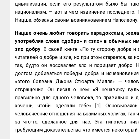
цивилизации, если его результатом было бы та
национализм, — вот в чем извинение последнего.
Ницше, обязаны своим возникновением Наполеону.
Ницше очень любит говорить парадоксами, желая
употребляя слова «добро» и «зло» в обычных им
зло добру.
В своей книге «По ту сторону добра и 
читателей о добре и зле, но при этом старается, з
так, будто он восхваляет зло и порицает добро. 
долгом добиваться победы добра и исчезновения з
«этого болвана Джона Стюарта Милля» — челов
отвращение. Он писал о нем: «Я ненавижу вульга
правильно для одного человека, то правильно и дл
хочешь, чтобы сделали тебе» [1]. Основываясь
человеческие отношения на взаимных услугах, так 
за что-то, сделанное для нас. Эта гипотеза ни
требующим доказательства, что имеется некоторый 