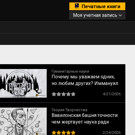
Печатные книги
Моя учетная запись
Гуманитарные науки
Почему мы уважаем одних,
но любим других? Иммануил
Кант о свойствах
4/21/2026
возвышенного и прекрасного
Теория Творчества
Вавилонская башня точности:
чем жертвует наука ради
строгих формул
2/24/2026