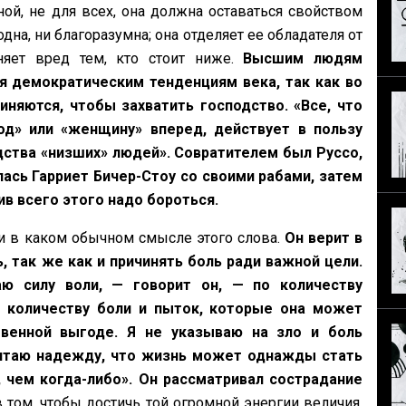
ой, не для всех, она должна оставаться свойством
на, ни благоразумна; она отделяет ее обладателя от
няет вред тем, кто стоит ниже.
Высшим людям
я демократическим тенденциям века, так как во
няются, чтобы захватить господство. «Все, что
од» или «‎женщину» вперед, действует в пользу
ства «‎низших» людей». Совратителем был Руссо,
ась Гарриет Бичер-Стоу со своими рабами, затем
ив всего этого надо бороться.
и в каком обычном смысле этого слова.
Он верит в
, так же как и причинять боль ради важной цели.
ю силу воли, — говорит он, — по количеству
о количеству боли и пыток, которые она может
твенной выгоде. Я не указываю на зло и боль
 питаю надежду, что жизнь может однажды стать
 чем когда-либо». Он рассматривал сострадание
в том, чтобы достичь той огромной энергии величия,