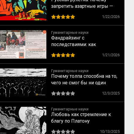
запретить азартные игры —
всё равно что запретить
1/22/2026
понедельники
Гуманитарные науки
Фандрайзинг с
последствиями: как
благотворительность калечит
1/21/2026
тех, кому помогает
Гуманитарные науки
Почему толпа способна на то,
чего не смог бы ни один
человек: ключевые
12/3/2025
механизмы по Лебону
Гуманитарные науки
Любовь как стремление к
благу по Платону
10/13/2025