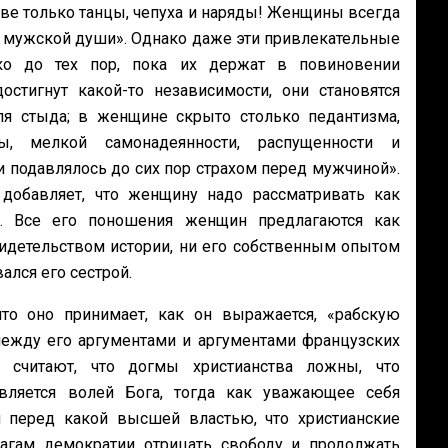
ове только танцы, чепуха и наряды! Женщины всегда
 мужской души». Однако даже эти привлекательные
о до тех пор, пока их держат в повиновении
тигнут какой-то независимости, они становятся
я стыда; в женщине скрыто столько педантизма,
цы, мелкой самонадеянности, распущенности и
и подавлялось до сих пор страхом перед мужчиной».
добавляет, что женщину надо рассматривать как
а. Все его поношения женщин предлагаются как
идетельством истории, ни его собственным опытом
ался его сестрой.
то оно принимает, как он выражается, «рабскую
между его аргументами и аргументами французских
 считают, что догмы христианства ложны, что
авляется волей Бога, тогда как уважающее себя
 перед какой высшей властью, что христианские
агам демократии отрицать свободу и продолжать