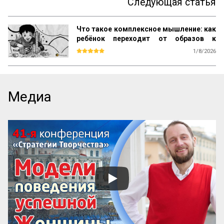
Следующая статья
Что такое комплексное мышление: как
ребёнок переходит от образов к
понятиям по Выготскому
1/8/2026
Вторая большая ступень в развитии 
понятий охватывает много 
разнообразных в функциональном, 
структурном и генетическом отношениях 
Медиа
типов одного и того же по своей природе 
способа мышления. Этот способ 
мышления так же, как и все остальные, 
ведет к образованию связей, к 
установлению отношений между 
различными конкретными 
впечатлениями, к объединению и 
обобщению отдельных предметов, к 
упорядочению и систематизации всего 
опыта ребенка.

Но способ объединения различных 
конкретных предметов в общие группы, 
характер устанавливаемых при этом 
связей, структура возник...