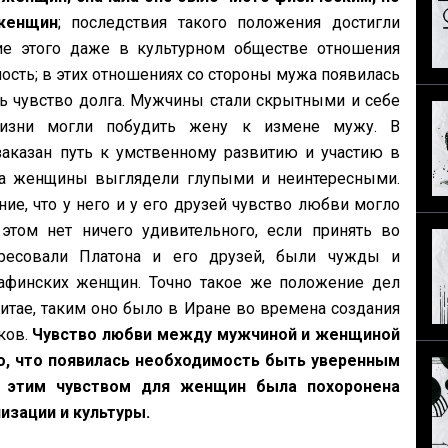
женщин
; последствия такого положения достигли
ие этого даже в культурном обществе отношения
сть; в этих отношениях со стороны мужа появилась
ь чувство долга. Мужчины стали скрытными и себе
изни могли побудить жену к измене мужу. В
казан путь к умственному развитию и участию в
гда женщины выглядели глупыми и неинтересными.
ие, что у него и у его друзей чувство любви могло
том нет ничего удивительного, если принять во
ересовали Платона и его друзей, были чужды и
афинских женщин. Точно такое же положение дел
итае, таким оно было в Иране во времена создания
ков.
Чувство любви между мужчиной и женщиной
о, что появилась необходимость быть уверенным
с этим чувством для женщин была похоронена
изации и культуры.