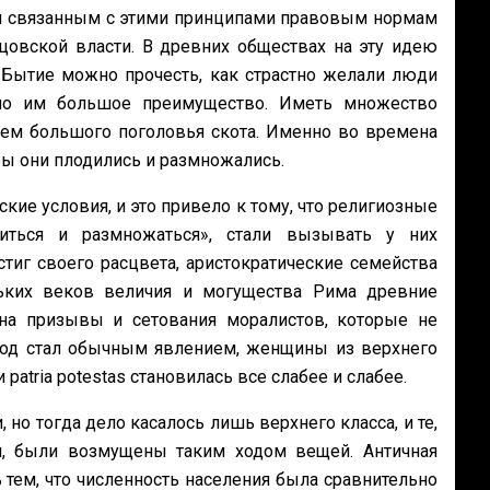
и связанным с этими принципами правовым нормам
цовской власти. В древних обществах на эту идею
 Бытие можно прочесть, как страстно желали люди
ало им большое преимущество. Иметь множество
ем большого поголовья скота. Именно во времена
бы они плодились и размножались.
ие условия, и это привело к тому, что религиозные
иться и размножаться», стали вызывать у них
тиг своего расцвета, аристократические семейства
ьких веков величия и могущества Рима древние
на призывы и сетования моралистов, которые не
звод стал обычным явлением, женщины из верхнего
patria potestas становилась все слабее и слабее.
 но тогда дело касалось лишь верхнего класса, и те,
н, были возмущены таким ходом вещей. Античная
 тем, что численность населения была сравнительно