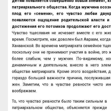
детям появляется совершенно новый элемент, к
патриархального общества. Когда мужчина осозна
плод его «семени», его чувство любви двукр
появляются ощущение родительской власти и
достижения его потомков продолжают его дости
Чувство тщеславия не исчезает вместе с его жи
время. Посмотрите, как доволен был Авраам, когда 
Ханаанской. Во времена матриархата семейное тщес
поскольку они не принимают участия в войне, это 
более слабым, чем у мужчин. По-видимому, но
динамичным и деятельным, внесло в него элем
обществе матриархата. Кроме этого воздействия, д
гораздо большей важности причина, послужившая
жен. Заметим, что в чувстве ревности чисто ин
воображаем.
То, что чувство ревности было таким сильным в
патриархальном обществе, объясняется прежде