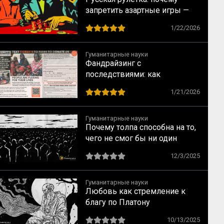
запретить азартные игры —
всё равно что запретить
1/22/2026
понедельники
Гуманитарные науки
Фандрайзинг с
последствиями: как
благотворительность калечит
1/21/2026
тех, кому помогает
Гуманитарные науки
Почему толпа способна на то,
чего не смог бы ни один
человек: ключевые
12/3/2025
механизмы по Лебону
Гуманитарные науки
Любовь как стремление к
благу по Платону
10/13/2025