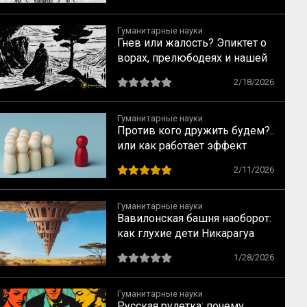
Гуманитарные науки
Гнев или жалость? Эпиктет о
ворах, прелюбодеях и нашей
свободе
2/18/2026
Гуманитарные науки
Против кого дружить будем?..
или как работает эффект
общего врага
2/11/2026
Гуманитарные науки
Вавилонская башня наоборот:
как глухие дети Никарагуа
изобрели язык, которого не
1/28/2026
было (и как на их примере
создаются субкультуры)
Гуманитарные науки
Русская рулетка: почему