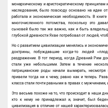
монархическому и аристократическому принципам 
наследования, было повсюду основано на идее от
работала и экономическая необходимость. В книге
многочисленного потомства, поскольку это дав
сыновей было так же важно, как и быть владельц
глубокой древности Яхве потребовал от людей, что
Но с развитием цивилизации менялись и экономическ
доктрины, побуждавшие когда-то людей «плод
раздражение. В тот период, когда Древний Рим дос
стали уже небольшими. Затем в течение нескол
патрицианские роды начали вымирать, несмотря 
привели тогда ни к чему, равно как и теперь. Ра
класса стали почти равными в правах с мужчинами, и 
Это весьма похоже на то, что происходит в наши дни,
кто к нему не принадлежал и, значит, был беде
цивилизация в отличие от нашей характеризовалась