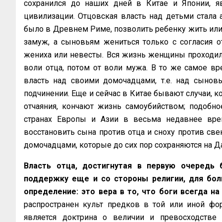
сохранился до наших дней в Китае и Японии, яв
цивилизации. Отцовская власть над детьми стала а
было в Древнем Риме, позволить ребенку жить или
замуж, а сыновьям жениться только с согласия о
жениха или невесты. Вся жизнь женщины проходила
воли отца, потом от воли мужа. В то же самое в
власть над своими домочадцами, т.е. над сынов
подчинении. Еще и сейчас в Китае бывают случаи,
отчаяния, кончают жизнь самоубийством; подобно
странах Европы и Азии в весьма недавнее врем
восстановить сына против отца и сноху против све
домочадцами, которые до сих пор сохраняются на Д
Власть отца, достигнутая в первую очередь 
поддержку еще и со стороны религии, для бол
определение: это вера в то, что боги всегда на
распространен культ предков в той или иной фо
является доктрина о величии и превосходстве 