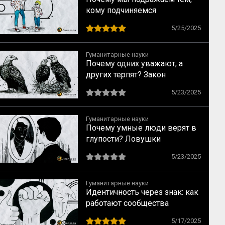
кому подчиняемся
5/25/2025
Гуманитарные науки
Почему одних уважают, а
других терпят? Закон
социального достоинства по
5/23/2025
Спенсеру
Гуманитарные науки
Почему умные люди верят в
глупости? Ловушки
мышления, о которых
5/23/2025
предупреждал Милль
Гуманитарные науки
Идентичность через знак: как
работают сообщества
5/17/2025