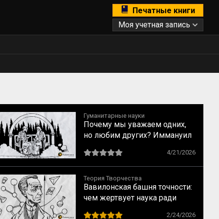
Печатные книги
Моя учетная запись
Гуманитарные науки
Почему мы уважаем одних,
но любим других? Иммануил
Кант о свойствах
4/21/2026
возвышенного и прекрасного
Теория Творчества
Вавилонская башня точности:
чем жертвует наука ради
строгих формул
2/24/2026