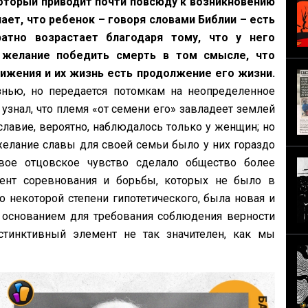
оторый приводит почти повсюду к возникновению
ет, что ребенок – говоря словами Библии – есть
атно возрастает благодаря тому, что у него
 желание победить смерть в том смысле, что
жения и их жизнь есть продолжение его жизни.
знью, но передается потомкам на неопределенное
узнал, что племя «от семени его» завладеет землей
лавие, вероятно, наблюдалось только у женщин; но
желание славы для своей семьи было у них гораздо
вое отцовское чувство сделало общество более
ент соревнования и борьбы, которых не было в
о некоторой степени гипотетического, была новая и
 основанием для требования соблюдения верности
стинктивный элемент не так значителен, как мы