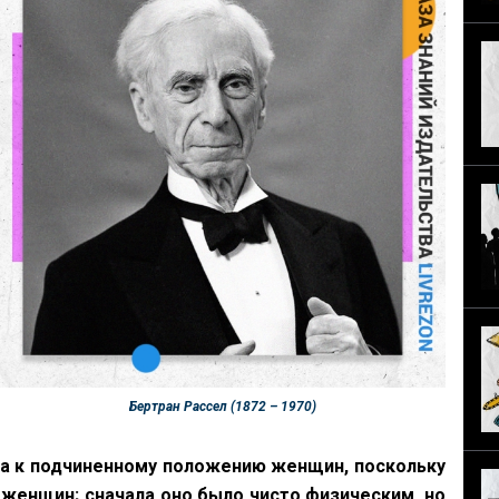
Бертран Рассел (1872 – 1970)
а к подчиненному положению женщин, поскольку
женщин; сначала оно было чисто физическим, но