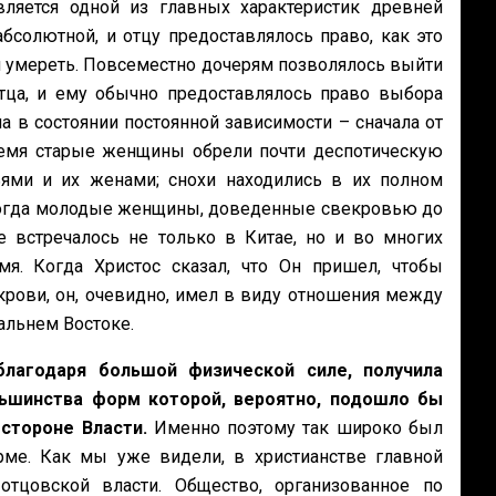
ляется одной из главных характеристик древней
бсолютной, и отцу предоставлялось право, как это
 умереть. Повсеместно дочерям позволялось выйти
тца, и ему обычно предоставлялось право выбора
 в состоянии постоянной зависимости – сначала от
ремя старые женщины обрели почти деспотическую
ьями и их женами; снохи находились в их полном
 когда молодые женщины, доведенные свекровью до
е встречалось не только в Китае, но и во многих
я. Когда Христос сказал, что Он пришел, чтобы
крови, он, очевидно, имел в виду отношения между
альнем Востоке.
благодаря большой физической силе, получила
ьшинства форм которой, вероятно, подошло бы
 стороне Власти.
Именно поэтому так широко был
рме. Как мы уже видели, в христианстве главной
отцовской власти. Общество, организованное по