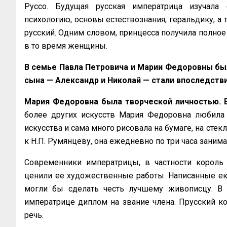
Руссо. Будущая русская императрица изучала 
психологию, основы естествознания, геральдику, а 
русский. Одним словом, принцесса получила полное
в то время женщины.
В семье Павла Петровича и Марии Федоровны был
сына — Александр и Николай — стали впоследств
Мария Федоровна была творческой личностью. 
более других искусств Мария Федоровна любила 
искусства и сама много рисовала на бумаге, на стек
к Н.П. Румянцеву, она ежедневно по три часа заним
Современники императрицы, в частности король 
ценили ее художественные работы. Написанные ею
могли бы сделать честь лучшему живописцу. В 
императрице диплом на звание члена. Прусский ко
речь.