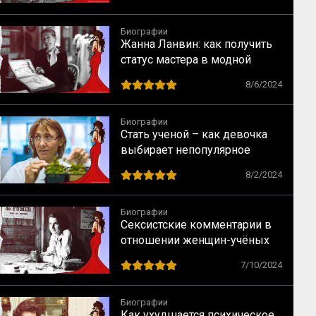
Креста
Биографии
Жанна Ланвин: как получить
статус мастера в модной
индустрии
8/6/2024
Биографии
Стать ученой – как девочка
выбирает непопулярное
предназначение
8/2/2024
Биографии
Сексистские комментарии в
отношении женщин-учёных
как норма в науке XX века
7/10/2024
Биографии
Как ухудшается психическое