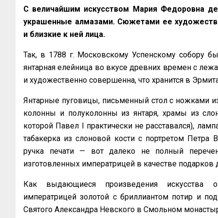
С величайшим искусством Мария Федоровна дела
украшенные алмазами. Сюжетами ее художеств
и близкие к ней лица.
Так, в 1788 г. Московскому Успенскому собору б
янтарная елейница во вкусе древних времен с леж
и художественно совершенна, что хранится в Эрмит
Янтарные пуговицы, письменный стол с ножками из
колонны и полуколонны из янтаря, храмы из слон
которой Павел I практически не расставался), лампа
табакерка из слоновой кости с портретом Петра В
ручка печати — вот далеко не полный перечен
изготовленных императрицей в качестве подарков 
Как выдающиеся произведения искусства о
императрицей золотой с бриллиантом потир и по
Святого Александра Невского в Смольном монастыр