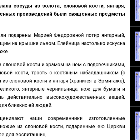
ла сосуды из золота, слоновой кости, янтаря,
енных произведений были священные предметы
ыли подарены Марией Федоровной потир янтарный,
ащим на крышке львом. Елейница настолько искусна
аже.
 слоновой кости и храмом на нем с подсвечниками,
овой кости, трость с костяным набалдашником (с
 из слоновой кости и янтаря (хранится в Эрмитаже),
еликого, янтарные чернильница, нож для бумаги и
ь действительно высокохудожественных вещей,
для близких ей людей.
ценивают наши современники изготовленные
дножие из слоновой кости, подаренные ею Церкви
е для воспитанниц.