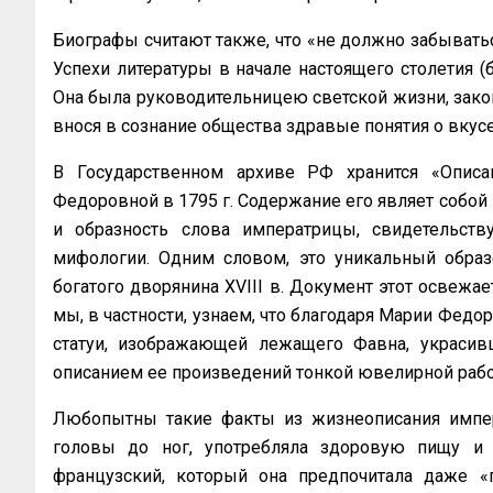
Биографы считают также, что «не должно забываться
Успехи литературы в начале настоящего столетия 
Она была руководительницею светской жизни, зако
внося в сознание общества здравые понятия о вкус
В Государственном архиве РФ хранится «Описа
Федоровной в 1795 г. Содержание его являет собой
и образность слова императрицы, свидетельств
мифологии. Одним словом, это уникальный образе
богатого дворянина XVIII в. Документ этот освежа
мы, в частности, узнаем, что благодаря Марии Фед
статуи, изображающей лежащего Фавна, украсив
описанием ее произведений тонкой ювелирной раб
Любопытны такие факты из жизнеописания импер
головы до ног, употребляла здоровую пищу и
французский, который она предпочитала даже «