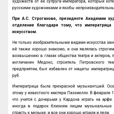
художеств от ее супруга-императора, который хо
русскими художниками и якобы непроизводительным
При А.С. Строганове, президенте Академии ху
отделение благодаря тому, что императрица
искусством.
Не только изобразительными видами искусства зан
ей также хорошо знакомо, и она являлась строги
возвышению в глазах общества театра и актеров, 
англичанин Медокс, строитель Петровского т
предприятии, был избавлен от нищеты императри
руб.
Императрица была прекрасной музыкантшей. Особ
этому у известного мастера Паэзиелло. В феврале 
что учится с дочерьми у Кардона играть на арфе
иногда в подарок близким лицам музыкальные и
страсть к музыке, и все они хорошо играли и пели.