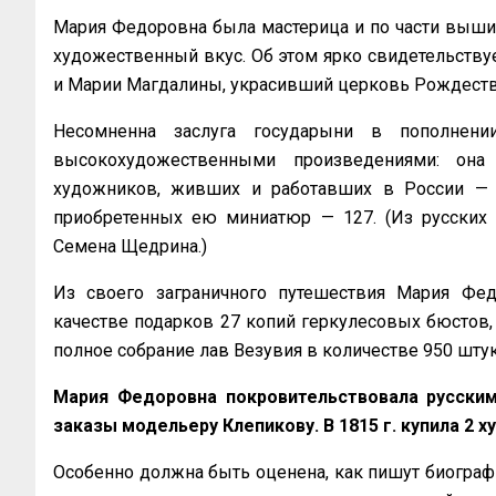
Мария Федоровна была мастерица и по части вышив
художественный вкус. Об этом ярко свидетельству
и Марии Магдалины, украсивший церковь Рождеств
Несомненна заслуга государыни в пополнени
высокохудожественными произведениями: она
художников, живших и работавших в России — Ви
приобретенных ею миниатюр — 127. (Из русских 
Семена Щедрина.)
Из своего заграничного путешествия Мария Фе
качестве подарков 27 копий геркулесовых бюстов,
полное собрание лав Везувия в количестве 950 штук
Мария Федоровна покровительствовала русским
заказы модельеру Клепикову. В 1815 г. купила 2
Особенно должна быть оценена, как пишут биограф