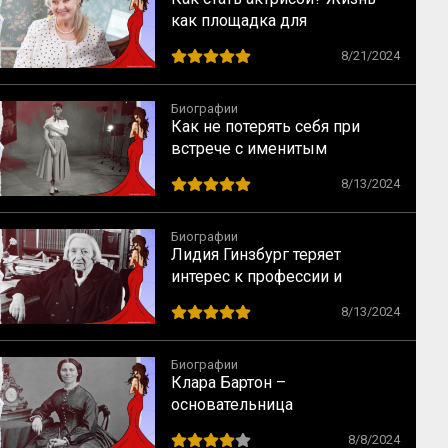
как площадка для
перевоплощений
8/21/2024
Биографии
Как не потерять себя при
встрече с именитым
режиссером – опыт Одри
8/13/2024
Хепбёрн
Биографии
Лидия Гинзбург теряет
интерес к профессии и
сталкивается с кризисом
8/13/2024
Биографии
Клара Бартон –
основательница
Американского Красного
8/8/2024