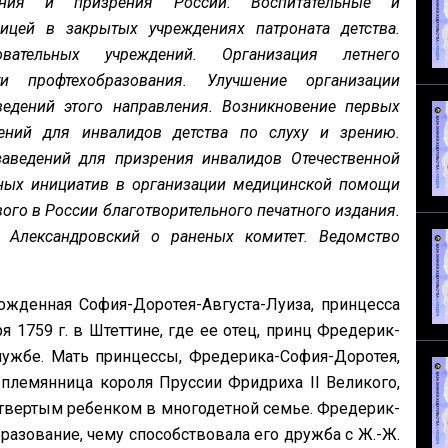
ения и призрения России. Воспитательные и
цей в закрытых учреждениях патроната детства.
вательных учреждений. Организация летнего
и профтехобразования. Улучшение организации
едений этого направления. Возникновение первых
дений для инвалидов детства по слуху и зрению.
аведений для призрения инвалидов Отечественной
тных инициатив в организации медицинской помощи
ого в России благотворительного печатного издания.
. Александровский о раненых комитет. Ведомство
ожденная София-Доротея-Августа-Луиза, принцесса
 1759 г. в Штеттине, где ее отец, принц Фредерик-
лужбе. Мать принцессы, Фредерика-София-Доротея,
племянница короля Пруссии Фридриха II Великого,
етвертым ребенком в многодетной семье. Фредерик-
разование, чему способствовала его дружба с Ж.-Ж.