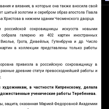
ания и вязания, в которые она также вносила свой
ет шитый золотим и серебром образ апостола Павла
а Христова в нижнем здании Чесменского дворца.
и российской сокровищницы искусств новыми
 собрала галерею из 402 картин иностранных
олье, Грота, Девейльи, Гутенбруна и др. Число
картин в коллекции представлены только работы
доровна привезла в российскую сокровищницу в
 разные древние статуи превосходнейшей работы и
.
 художникам, в частности Кипренскому, делала
 художественные ученические работы Теребенева.
ы, защита, оказанная Марией Федоровной Академии