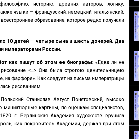
философию, историю, древних авторов, логику,
также языки — французский, немецкий, итальянский,
 всестороннее образование, которое редко получали
о 10 детей — четыре сына и шесть дочерей. Два
ии императорами России.
Вот как пишут об этом ее биографы:
«Едва ли не
рисование <...> Она была строгою ценительницею
ле, на фарфоре». Как следует из письма императрицы
алась рисованием.
Польский Станислав Август Понятовский, высоко
 миниатюрные картины, по оценкам специалистов,
1820 г. Берлинская Академия художеств вручила
роль, как покровитель Академии, держал при этом