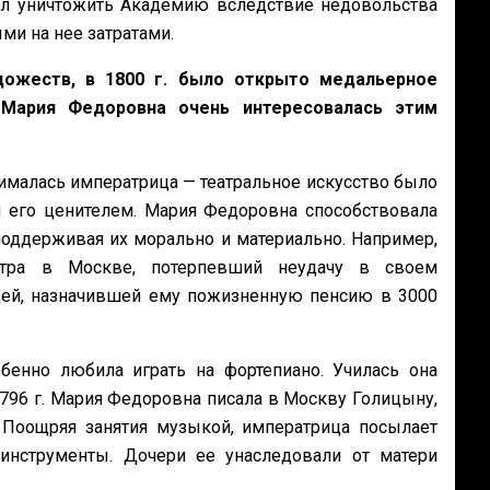
тел уничтожить Академию вследствие недовольства
и на нее затратами.
дожеств, в 1800 г. было открыто медальерное
 Мария Федоровна очень интересовалась этим
ималась императрица — театральное искусство было
м его ценителем. Мария Федоровна способствовала
поддерживая их морально и материально. Например,
еатра в Москве, потерпевший неудачу в своем
цей, назначившей ему пожизненную пенсию в 3000
енно любила играть на фортепиано. Училась она
1796 г. Мария Федоровна писала в Москву Голицыну,
. Поощряя занятия музыкой, императрица посылает
нструменты. Дочери ее унаследовали от матери