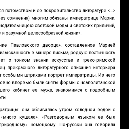
 потомством и ее покровительство литературе <...>
(без сомнения) многим обязаны императрице Марии.
нодательницею светской моды и светских приличий,
е и разумной целесообразной жизни».
ние Павловского дворца», составленное Марией
 изысканность в манере письма, редкую поэтичность
ует о тонком знании искусства и греко-римской
ц прекрасного литературного описания интерьера
ет особыми штрихами портрет императрицы. Из него
оровне впервые были сняты формы с неаполитанской
шего кабинет ее мужа, знакомимся с подробным
оты.
атрицы: она обливалась утром холодной водой с
 «много кушала». «Разговорным языком ее был
природному» немецкому. По-русски она говорила