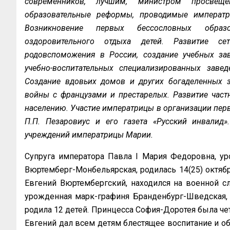
современников, лучшим, министром просвещ
образовательные реформы, проводимые императри
Возникновение первых бессословных образо
оздоровительного отдыха детей. Развитие сет
родовспоможения в России, создание учебных зав
учебно-воспитательных специализированных заве
Создание вдовьих домов и других богаделенных з
войны с французами и престарелых. Развитие час
населению. Участие императрицы в организации перв
П.П. Пезаровиус и его газета «Русский инвалид»
учреждений императрицы Марии.
Супруга императора Павла I Мария Федоровна, ур
Вюртемберг-Монбельярская, родилась 14(25) октября
Евгений Вюртембергский, находился на военной с
урожденная марк-графиня Бранденбург-Шведская, 
родила 12 детей. Принцесса София-Доротея была ч
Евгений дал всем детям блестящее воспитание и об