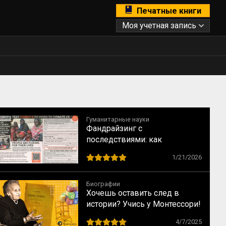
Печатные книги
Моя учетная запись
Гуманитарные науки
Фандрайзинг с
последствиями: как
благотворительность калечит
1/21/2026
тех, кому помогает
Биографии
Хочешь оставить след в
истории? Учись у Монтессори!
10 способов сохранить
4/7/2025