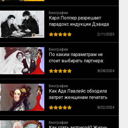
наследие
Биографии
Карл Поппер разрешает
парадокс индукции Дэвида
Юма
2/11/2025
Биографии
По каким параметрам не
стоит выбирать партнера:
случай Элизабет Тейлор
8/28/2024
Биографии
Как Ада Лавлейс обходила
запрет женщинам печатать
научные статьи
8/22/2024
Биографии
Как стать актрисой? Жизнь