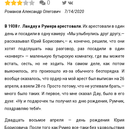
0
Романов Александр Олегович
7/14/2020
В 1938 г. Ландау и Румера арестовали.
Их арестовали в один
день и посадили в одну камеру. «Мы улыбнулись друг другу,—
рассказывал Юрий Борисович,— и, конечно, решили, что они
хотят подслушать наш разговор, раз посадили в один
«конверт» — маленькую бутырскую комнатку, где вы можете
встать, сесть, но не ходить. На самом деле, как потом
выяснилось, это произошло из-за обычного беспорядка. И
вообще оказалось, что ордер на мой арест был выписан на 26
апреля, а взяли 28-го. Просто потому, что не успевали брать,—
много было таких. И первое, что мне сказал Дау, было в его
духе: «Ну и подарочек ты получил ко дню рождения, Румчик,
поздравляю тебя!».
Двадцать восьмое апреля — день рождения Юрия
Борисовича. После того как Румер все-таки без удовольствия