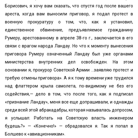
Борисович, я хочу вам сказать, что спустя год после вашего
ареста, когда вам выносили приговор, я подал протест в
военную прокуратуру о том, что, как я установил,
единственное обвинение, предъявляемое гражданину
Румеру, арестованному в апреле 38-го г., заключается в его
связи с врагом народа Ландау. Но что к моменту вынесения
приговора Румеру означенный Ландау был уже органами
министерства внутренних дел освобожден. На этом
основании я, прокурор Советской Армии ...заявляю протест и
требую отмены приговора». А я к тому времени уже трудился
над флаттером крыла самолета, по-видимому не без его
содействия,— дело в том, что после того, как я подписал
«признание Ландау», меня все еще допрашивали, и однажды
среди всей этой абракадабры, которая называлась допросом,
я услышал: Работать на Советскую власть инженером
будешь?» — «Конечно!» — обрадовался я. Так я попал в
Болшево к «авиационникам».