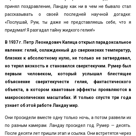
принял поздравление, Ландау как ни в чем не бывало стал
рассказывать о своей последней научной догадке:
«Послушай, Рум, ты даже не представляешь себе, что я
придумал! Я разгадал тайну жидкого гелия!»
В 1937 г. Петр Леонидович Капица открыл парадоксальное
явление: гелий, охлажденный до сверхнизких температур,
близких к абсолютному нулю, не только не затвердевал,
но терял вязкость и становился сверхтекучим. Румер был
первым человеком, который услышал блестящее
объяснение сверхтекучести гелия, фантастического
объекта, в котором квантовые эффекты проявляются в
макроскопических масштабах. И только спустя три года
узнает об этой работе Ландау мир.
Они просидели вместе одну только ночь, а потом развели их
по разным камерам. Ландау просидел год. Румер — десять.
После десяти лет пришли этап и ссылка. Они встретятся через