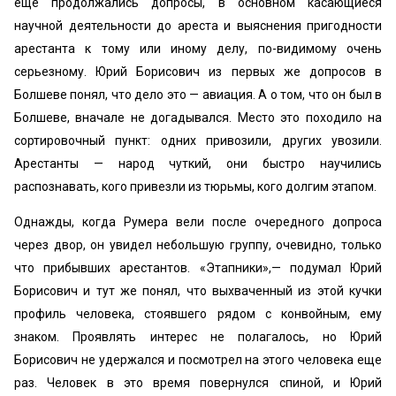
еще продолжались допросы, в основном касающиеся
научной деятельности до ареста и выяснения пригодности
арестанта к тому или иному делу, по-видимому очень
серьезному. Юрий Борисович из первых же допросов в
Болшеве понял, что дело это — авиация. А о том, что он был в
Болшеве, вначале не догадывался. Место это походило на
сортировочный пункт: одних привозили, других увозили.
Арестанты — народ чуткий, они быстро научились
распознавать, кого привезли из тюрьмы, кого долгим этапом.
Однажды, когда Румера вели после очередного допроса
через двор, он увидел небольшую группу, очевидно, только
что прибывших арестантов. «Этапники»,— подумал Юрий
Борисович и тут же понял, что выхваченный из этой кучки
профиль человека, стоявшего рядом с конвойным, ему
знаком. Проявлять интерес не полагалось, но Юрий
Борисович не удержался и посмотрел на этого человека еще
раз. Человек в это время повернулся спиной, и Юрий