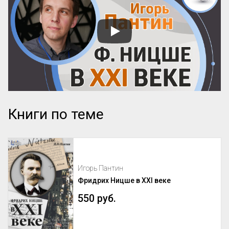
Книги по теме
Игорь Пантин
Фридрих Ницше в XXI веке
550 руб.