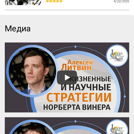
4/22/2025
Почему труд свободных людей дешевле 
рабского? Адам Смит в своём 
фундаментальном труде «Исследование 
о природе и причинах богатства 
Медиа
народов» раскрывает экономические и 
социальные механизмы, которые делают 
рабский труд более дорогим и менее 
продуктивным, чем труд свободного 
человека. Смит объясняет, как свобода 
выбора, конкуренция и мотивация ведут 
к большему количеству эффективной 
работы и экономическому росту.

Этот фрагмент не только знакомит с 
ключевыми принципами классической 
политэкономии, но и ставит важные 
вопросы о человеческой мотивации и 
устойчиво...