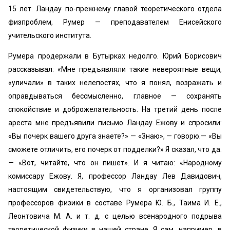
15 лет. Ландау по-прежнему главой теоретического отдела
физпроблем, Румер — преподавателем Енисейского
учительского института.
Румера продержали в Бутырках недолго. Юрий Борисович
рассказывал: «Мне предъявляли такие невероятные вещи,
«уличали» в таких нелепостях, что я понял, возражать и
оправдываться бессмысленно, главное — сохранять
спокойствие и доброжелательность. На третий день после
ареста мне предъявили письмо Ландау Ежову и спросили:
«Вы почерк вашего друга знаете?» — «Знаю», — говорю.— «Вы
сможете отличить, его почерк от подделки?» Я сказал, что да.
— «Вот, читайте, что он пишет». И я читаю: «Народному
комиссару Ежову. Я, профессор Ландау Лев Давидович,
настоящим свидетельствую, что я организовал группу
профессоров физики в составе Румера Ю. Б., Таима И. Е.,
Леонтовича М. А. и т. д. с целью всенародного подрыва
теоретической физики в нашей стране. Я сам, например, в