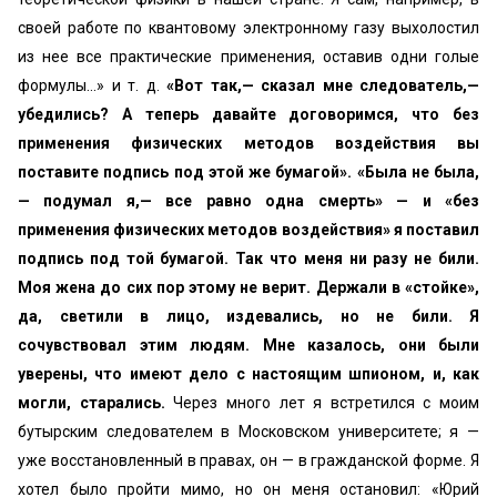
своей работе по квантовому электронному газу выхолостил
из нее все практические применения, оставив одни голые
формулы...» и т. д.
«Вот так,— сказал мне следователь,—
убедились? А теперь давайте договоримся, что без
применения физических методов воздействия вы
поставите подпись под этой же бумагой». «Была не была,
— подумал я,— все равно одна смерть» — и «без
применения физических методов воздействия» я поставил
подпись под той бумагой. Так что меня ни разу не били.
Моя жена до сих пор этому не верит. Держали в «стойке»,
да, светили в лицо, издевались, но не били. Я
сочувствовал этим людям. Мне казалось, они были
уверены, что имеют дело с настоящим шпионом, и, как
могли, старались.
Через много лет я встретился с моим
бутырским следователем в Московском университете; я —
уже восстановленный в правах, он — в гражданской форме. Я
хотел было пройти мимо, но он меня остановил: «Юрий