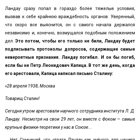
Ландау сразу попал в гораздо более тяжелые условия,
вызвав к себе крайнюю враждебность органов. Уверенный,
что скоро все выяснится, он с самого начала держался
независимо и, конечно, возмущался подобным положением
дел.
Это потом, чтобы его только не били, Ландау будет
подписывать протоколы допросов, содержащие самые
невероятные признания. Ландау погибал. И он бы погиб,
если бы не Петр Леонидович Капица. В тот же день, когда
его арестовали, Капица написал письмо Сталину:
«28 апреля 1938, Москва
Товарищ Сталин!
Сегодня утром арестовали научного сотрудника института Л. Д.
Ландау. Несмотря на свои 29 лет, он вместе с Фоком — самые
крупные физики-теоретики у нас в Союзе...
… Нет Сомнений, что утрата Ландау как учёного для нашего