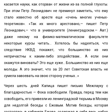
касается науки, как оторван от жизни из-за полной глухоты.
При этом Петр Леонидович не преминул заметить, что ему
стало известно об аресте еще «очень многих ученых-
теоретиков». «Так их много арестовано,— пишет Петр
Леонидович,— что в университете (ленинградском.— Авт.)
даже некому на физико-математическом факультете
некоторые курсы читать... Хотелось бы надеяться, что
следствие НКВД покажет, что большинство из них
непричастны к каким-либо злодействам... А если они
окажутся виноваты? Это еще хуже... Большинство из них еще
молоды. А это значит, что за 20 лет Советская власть не
сумела завоевать на свою сторону ученых...»
Через шесть дней Капица пишет письмо Межлауку с
благодарностью — Фока освободили. Правда, перед тем как
освободить, его привезли из ленинградской тюрьмы в Москву
для недолгой беседы с Ежовым. Мотив беседы, которая
состоялась в кабинете Ежова, содержал в себе весь набор