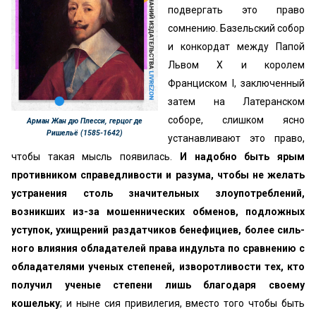
подвергать это право
сомнению. Базельский собор
и конкордат между Папой
Львом X и королем
Франциском I, заключенный
затем на Латеранском
соборе, слишком ясно
Арман Жан дю Плесси, герцог де
Ришельё (1585-1642)
устанавливают это право,
чтобы такая мысль появилась.
И надобно быть ярым
противником справедливости и разума, чтобы не желать
устранения столь значительных злоупотреблений,
возникших из-за мошеннических об­менов, подложных
уступок, ухищрений раздатчиков бенефициев, более силь­
ного влияния обладателей права индульта по сравнению с
обладателями ученых степеней, изворотливости тех, кто
получил ученые степени лишь благодаря своему
кошельку
; и ныне сия привилегия, вместо того чтобы быть