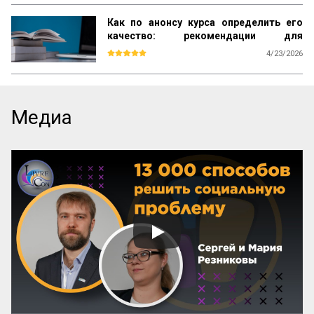
Как по анонсу курса определить его
качество: рекомендации для
студентов
4/23/2026
Каждый день вы видите объявления об 
образовательных курсах. Как среди них 
найти тот, который даст реальные 
знания, а не только яркие обещания? Эта 
Медиа
памятка – ваш инструмент. Она поможет 
читать анонсы осознанно, отделять 
содержательные предложения от пустых 
слов и выбирать курсы с практической 
пользой.

Почему можно доверять анонсу? 
Содержание публичного объявления 
почти всегда отражает суть самой 
программы. Если организаторы вложили 
силы в качественный курс, они 
обязательно напишут об этом конкретно. 
И наоборот: размытые фразы и 
отсутствие деталей – верный ...