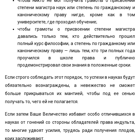
чтобы никто не мог получить грамоты о присвоении
степени магист­ра наук или степень по гражданскому и
каноническому праву нигде, кроме как в том
университете, где проходил обучение;
чтобы грамоты о присвоении степени магистра
давались только тем, кто действительно прошел
полный курс философии, а степень по гражданкому или
каноническому праву — лишь тем, кто три полных года
проучился в школе права и публично
продемонстрировал свои знания в поло­женные сроки.
Если строго соблюдать этот порядок, то успехи в науках будут
обязательно вознагражде­ны, а невежество не сможет
больше прикрывать­ся их мантией, чтобы под ее сенью
получать то, чего ей не полагается.
Если затем Ваше Величество избавит особо отличившихся в
науках от гонений со сторо­ны обладателей права индульта,
то многие удвоят усилия, трудясь ради получения плодов,
коих заслуживают.