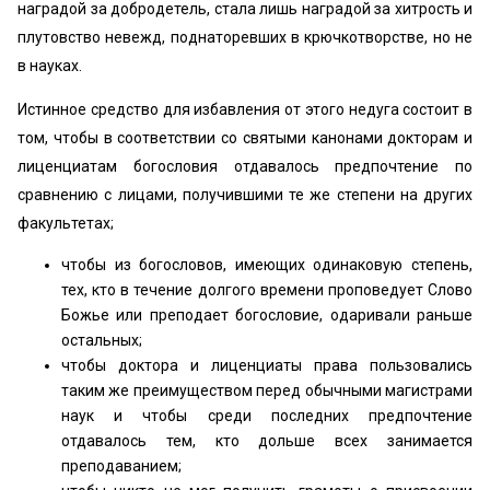
наградой за добродетель, стала лишь наградой за хитрость и
плутовство не­вежд, поднаторевших в крючкотворстве, но не
в науках.
Истинное средство для избавления от этого недуга состоит в
том, что­бы в соответствии со святыми канонами докторам и
лиценциатам богословия отдавалось предпочтение по
сравнению с лицами, получившими те же степе­ни на других
факультетах;
чтобы из богословов, имеющих одинаковую степень,
тех, кто в тече­ние долгого времени проповедует Слово
Божье или преподает богословие, одаривали раньше
остальных;
чтобы доктора и лиценциаты права пользовались
таким же преиму­ществом перед обычными магистрами
наук и чтобы среди последних пред­почтение
отдавалось тем, кто дольше всех занимается
преподаванием;