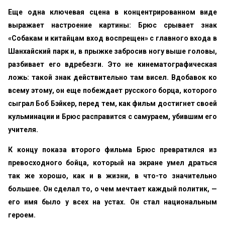
Еще одна ключевая сцена в концентрированном виде
выражает настроение картины: Брюс срывает знак
«Собакам и китайцам вход воспрещен» с главного входа в
Шанхайский парк и, в прыжке забросив ногу выше головы,
разбивает его вдребезги. Это не кинематографическая
ложь: такой знак действительно там висел. Вдобавок ко
всему этому, он еще побеждает русского борца, которого
сыграл Боб Бэйкер, перед тем, как фильм достигнет своей
кульминации и Брюс расправится с самураем, убившим его
учителя.
К концу показа второго фильма Брюс превратился из
превосходного бойца, который на экране умел драться
так же хорошо, как и в жизни, в что-то значительно
большее. Он сделал то, о чем мечтает каждый политик, —
его имя было у всех на устах. Он стал национальным
героем.