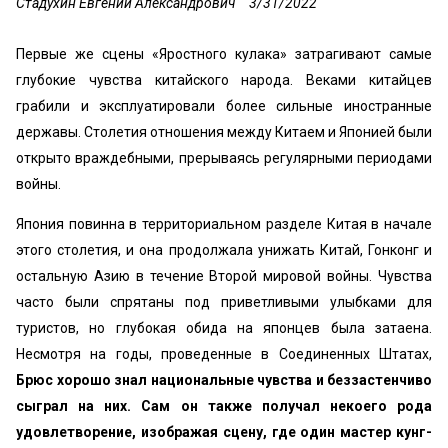
Стадухин Евгений Александрович
3/31/2022
Первые же сцены «Яростного кулака» затрагивают самые
глубокие чувства китайского народа. Веками китайцев
грабили и эксплуатировали более сильные иностранные
державы. Столетия отношения между Китаем и Японией были
открыто враждебными, прерываясь регулярными периодами
войны.
Япония повинна в территориальном разделе Китая в начале
этого столетия, и она продолжала унижать Китай, Гонконг и
остальную Азию в течение Второй мировой войны. Чувства
часто были спрятаны под приветливыми улыбками для
туристов, но глубокая обида на японцев была затаена.
Несмотря на годы, проведенные в Соединенных Штатах,
Брюс хорошо знал национальные чувства и беззастенчиво
сыграл на них. Сам он также получал некоего рода
удовлетворение, изображая сцену, где один мастер кунг-