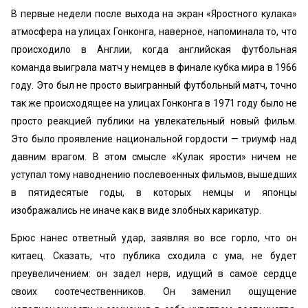
В первые недели после выхода на экран «Яростного кулака»
атмосфера на улицах Гонконга, наверное, напоминала то, что
происходило в Англии, когда английская футбольная
команда выиграла матч у немцев в финале кубка мира в 1966
году. Это был не просто выигранный футбольный матч, точно
так же происходящее на улицах Гонконга в 1971 году было не
просто реакцией публики на увлекательный новый фильм.
Это было проявление национальной гордости — триумф над
давним врагом. В этом смысле «Кулак ярости» ничем не
уступал тому наводнению послевоенных фильмов, вышедших
в пятидесятые годы, в которых немцы и японцы
изображались не иначе как в виде злобных карикатур.
Брюс нанес ответный удар, заявляя во все горло, что он
китаец. Сказать, что публика сходила с ума, не будет
преувеличением: он задел нерв, идущий в самое сердце
своих соотечественников. Он заменил ощущение