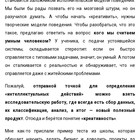
становится заложником исполнительской модели поведения.
Мы были бы рады позвать его на мозговой штурм, но он
разучился думать. А чтобы начать «креативить», нужны
творческие модели поведения. Чтобы разобраться, что это
такое, предлагаю ответить на вопрос:
кого мы считаем
умным человеком?
У ученика, с подачи устоявшейся
системы, складывается стереотип: если он быстро
справляется с типовыми задачами, значит, он умный. А потом
он сталкивается с реальностью и обнаруживает, что не
справляется даже с житейскими проблемами.
Пожалуй,
отправной точкой для определения
«интеллектуальных действий» можно взять
исследовательскую работу, где всегда есть сбор данных,
их классификация, анализ, а итог — новый полезный
продукт.
Отсюда и берётся понятие
«креативность»
.
Мне как-то прислали пример теста из школы, которая
обещает научить делать бизнес и доводить проекты до