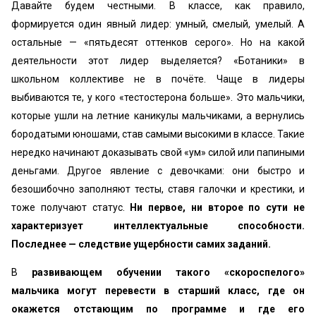
Давайте будем честными. В классе, как правило,
формируется один явный лидер: умный, смелый, умелый. А
остальные — «пятьдесят оттенков серого». Но на какой
деятельности этот лидер выделяется? «Ботаники» в
школьном коллективе не в почёте. Чаще в лидеры
выбиваются те, у кого «тестостерона больше». Это мальчики,
которые ушли на летние каникулы мальчиками, а вернулись
бородатыми юношами, став самыми высокими в классе. Такие
нередко начинают доказывать свой «ум» силой или папиными
деньгами. Другое явление с девочками: они быстро и
безошибочно заполняют тесты, ставя галочки и крестики, и
тоже получают статус.
Ни первое, ни второе по сути не
характеризует интеллектуальные способности.
Последнее — следствие ущербности самих заданий.
В
развивающем обучении такого «скороспелого»
мальчика могут перевести в старший класс, где он
окажется отстающим по программе и где его