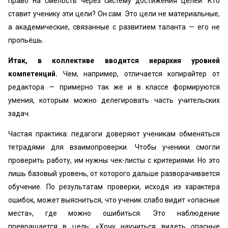
право на смелость через систему достижения целей. Кто
ставит ученику эти цели? Он сам. Это цели не материальные,
а академические, связанные с развитием таланта — его не
пропьёшь.
Итак, в коллективе вводится иерархия уровней
компетенций.
Чем, например, отличается копирайтер от
редактора — примерно так же и в классе формируются
умения, которым можно делегировать часть учительских
задач.
Частая практика: педагоги доверяют ученикам обменяться
тетрадями для взаимопроверки. Чтобы ученики смогли
проверить работу, им нужны чек-листы с критериями. Но это
лишь базовый уровень, от которого дальше разворачивается
обучение. По результатам проверки, исходя из характера
ошибок, может выясниться, что ученик слабо видит «опасные
места», где можно ошибиться. Это наблюдение
превращается в цель: «Хочу научиться видеть опасные