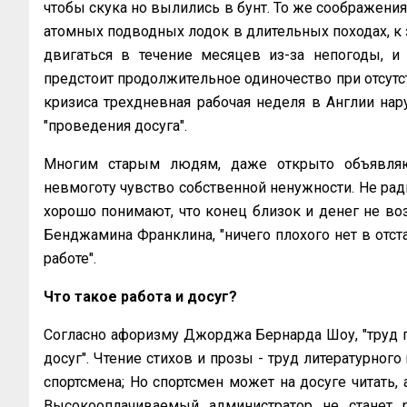
чтобы скука но вылились в бунт. То же соображени
атомных подводных лодок в длительных походах, 
двигаться в течение месяцев из-за непогоды, и
предстоит продолжительное одиночество при отсутс
кризиса трехдневная рабочая неделя в Англии нар
"проведения досуга".
Многим старым людям, даже открыто объявляю
невмоготу чувство собственной ненужности. Не ради
хорошо понимают, что конец близок и денег не в
Бенджамина Франклина, "ничего плохого нет в отста
работе".
Что такое работа и досуг?
Согласно афоризму Джорджа Бернарда Шоу, "труд по 
досуг". Чтение стихов и прозы - труд литературного
спортсмена; Но спортсмен может на досуге читать, 
Высокооплачиваемый администратор не станет 