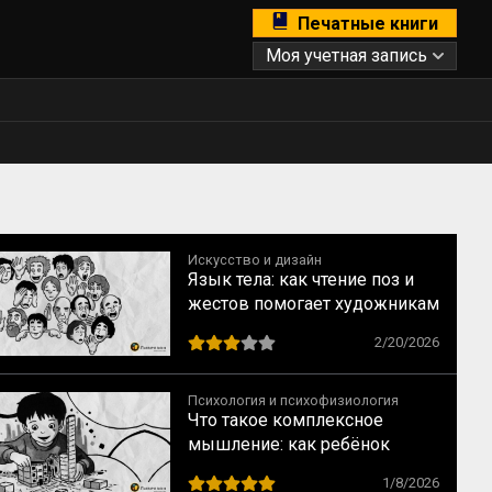
Печатные книги
Моя учетная запись
Искусство и дизайн
Язык тела: как чтение поз и
жестов помогает художникам
говорить с человеком без
2/20/2026
слов
Психология и психофизиология
Что такое комплексное
мышление: как ребёнок
переходит от образов к
1/8/2026