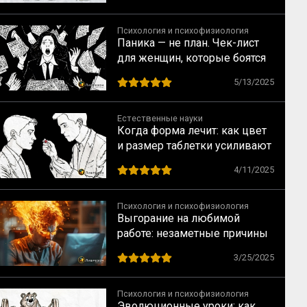
Психология и психофизиология
Паника — не план. Чек-лист
для женщин, которые боятся
сделать ошибку
5/13/2025
Естественные науки
Когда форма лечит: как цвет
и размер таблетки усиливают
эффект плацебо
4/11/2025
Психология и психофизиология
Выгорание на любимой
работе: незаметные причины
большого разочарования
3/25/2025
Психология и психофизиология
Эволюционные уроки: как