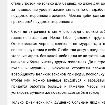
стала угрозой не только для бедных, но даже для 
за повышение уровня жизни зависит не от заработка
неудовлетворенности жизнью. Можно добиться мно
против этой неудовлетворенности.
Стоит ли затрачивать так много труда с целью и
называл ,наш вид Homo faber (человек трудящ
Отличительная черта человека - не мудрость, а 
своего окружения и себя. Любители досуга предпоч
желание играть без какой-либо цели не является ви
щенкам и большинству других животных. Да и стре
пчелы и муравьи - искусные строители сложны
всеобщность великих законов при-роды, поскольку с
чтобы как можно меньше трудиться и зарабатыва
придется работать больше и тяжелее. Чтобы нас
усталость, лучшим же поваром всегда был голод.
Только физически или душевно больные люди на 