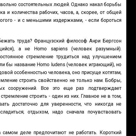
довольно состоятельных людей. Однако накал борьбы
 и количества рабочих, часов, а, скорее, от общей
гого - и с меньшими издержками, - если бороться
збежать труда? Французский философ Анри Бергсон
ийся), а не Homo sapiens (человек разумный).
постоянное стремление трудиться над улучшением
ли бы название Homo ludens (человек играющий), но
довой особенностью человека, оно присуще котятам,
мление строить свойственно не только нам. Бобры,
х сооружений. Все это еще раз .подтверждает
тремление строить - один из них. Главное не в том,
ть достаточно для уверенности, что никогда не
ладиться; отдыхом, надо сначала почувствовать
самом деле предпочитают не работать. Короткий