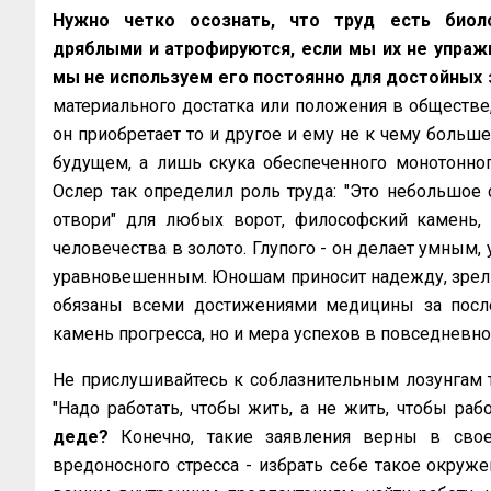
Нужно четко осознать, что труд есть биол
дряблыми и атрофируются, если мы их не упражн
мы не используем его постоянно для достойных 
материального достатка или положения в обществе,
он приобретает то и другое и ему не к чему больше 
будущем, а лишь скука обеспеченного монотонног
Ослер так определил роль труда: "Это небольшое 
отвори" для любых ворот, философский камень,
человечества в золото. Глупого - он делает умным,
уравновешенным. Юношам приносит надежду, зрелы
обязаны всеми достижениями медицины за после
камень прогресса, но и мера успехов в повседневно
Не прислушивайтесь к соблазнительным лозунгам тех
"Надо работать, чтобы жить, а не жить, чтобы рабо
деде?
Конечно, такие заявления верны в сво
вредоносного стресса - избрать себе такое окружен