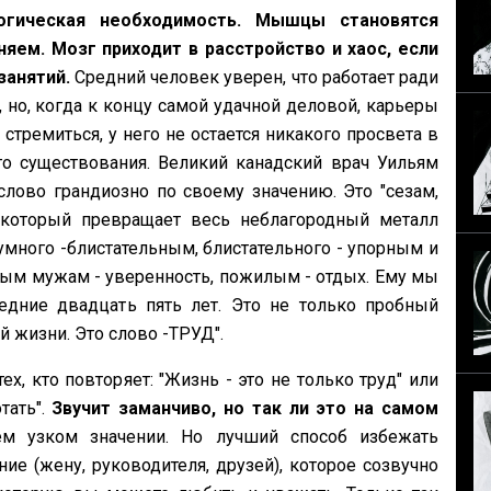
огическая необходимость. Мышцы становятся
яем. Мозг приходит в расстройство и хаос, если
занятий.
Средний человек уверен, что работает ради
 но, когда к концу самой удачной деловой, карьеры
стремиться, у него не остается никакого просвета в
о существования. Великий канадский врач Уильям
слово грандиозно по своему значению. Это "сезам,
 который превращает весь неблагородный металл
 умного -блистательным, блистательного - упорным и
м мужам - уверенность, пожилым - отдых. Ему мы
дние двадцать пять лет. Это не только пробный
й жизни. Это слово -ТРУД".
, кто повторяет: "Жизнь - это не только труд" или
тать".
Звучит заманчиво, но так ли это на самом
ем узком значении. Но лучший способ избежать
ие (жену, руководителя, друзей), которое созвучно