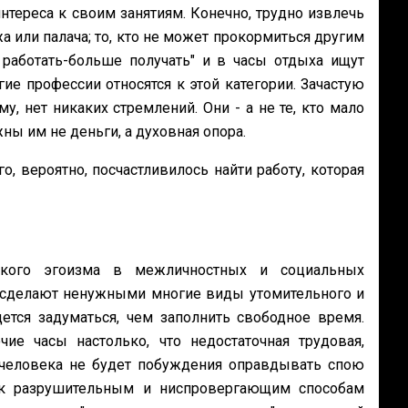
интереса к своим занятиям. Конечно, трудно извлечь
 или палача; то, кто не может прокормиться другим
работать-больше получать" и в часы отдыха ищут
ие профессии относятся к этой категории. Зачастую
му, нет никаких стремлений. Они - а не те, кто мало
ны им не деньги, а духовная опора.
о, вероятно, посчастливилось найти работу, которая
ского эгоизма в межличностных и социальных
 сделают ненужными многие виды утомительного и
ется задуматься, чем заполнить свободное время.
е часы настолько, что недостаточная трудовая,
у человека не будет побуждения оправдывать спою
я к разрушительным и ниспровергающим способам