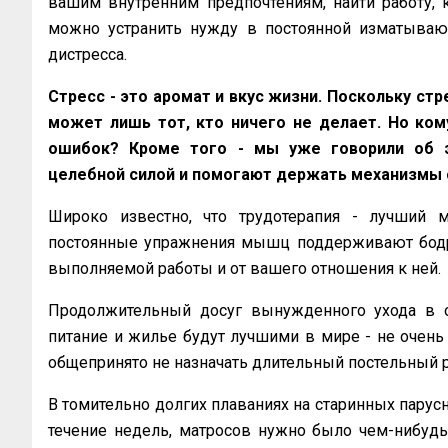
вашим внутренним предпочтениям, найти работу, 
можно устранить нужду в постоянной изматывающ
дистресса.
Стресс - это аромат и вкус жизни. Поскольку ст
может лишь тот, кто ничего не делает. Но кому
ошибок? Кроме того - мы уже говорили об э
целебной силой и помогают держать механизмы 
Широко известно, что трудотерапия - лучший 
постоянные упражнения мышц поддерживают бодрос
выполняемой работы и от вашего отношения к ней.
Продолжительный досуг вынужденного ухода в о
питание и жилье будут лучшими в мире - не очень
общепринято не назначать длительный постельный 
В томительно долгих плаваниях на старинных парусн
течение недель, матросов нужно было чем-нибудь