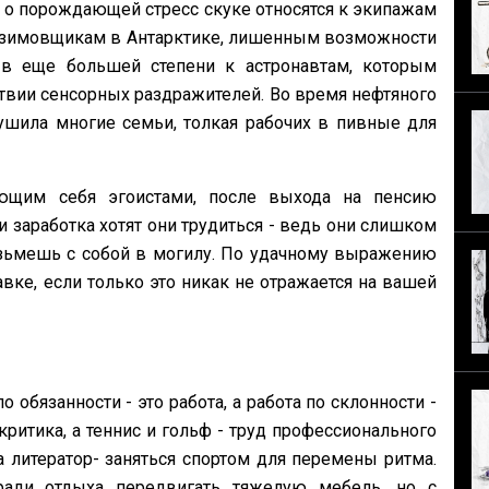
я о порождающей стресс скуке относятся к экипажам
к зимовщикам в Антарктике, лишенным возможности
 в еще большей степени к астронавтам, которым
твии сенсорных раздражителей. Во время нефтяного
ушила многие семьи, толкая рабочих в пивные для
щим себя эгоистами, после выхода на пенсию
 заработка хотят они трудиться - ведь они слишком
озьмешь с собой в могилу. По удачному выражению
вке, если только это никак не отражается на вашей
обязанности - это работа, а работа по склонности -
 критика, а теннис и гольф - труд профессионального
а литератор- заняться спортом для перемены ритма.
ради отдыха передвигать тяжелую мебель, но с