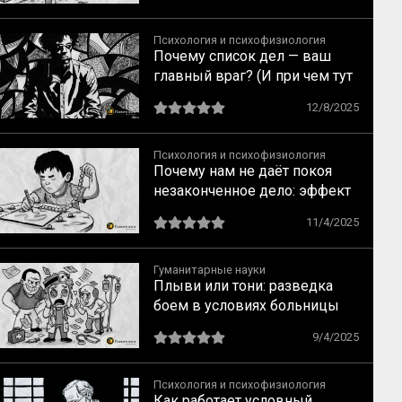
понятиям по Выготскому
Психология и психофизиология
Почему список дел — ваш
главный враг? (И при чем тут
забытая запонка)
12/8/2025
Психология и психофизиология
Почему нам не даёт покоя
незаконченное дело: эффект
незавершённого действия по
11/4/2025
Курту Левину
Гуманитарные науки
Плыви или тони: разведка
боем в условиях больницы
9/4/2025
Психология и психофизиология
Как работает условный