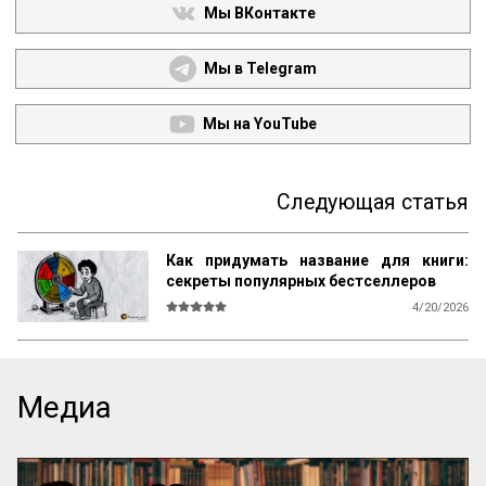
Мы ВКонтакте
Мы в Telegram
Мы на YouTube
Следующая статья
Как придумать название для книги:
секреты популярных бестселлеров
4/20/2026
В мире существует множество 
литературы, рассказывающей 
начинающим авторам о том, как и что 
писать, каким должен быть сюжет, герои, 
Медиа
язык, образы и оформление. Но нет ни 
одной книги, которая бы рассказывала о 
самом главном — как придумать 
название! А ведь именно название, а 
вовсе не содержание, приносит книге 