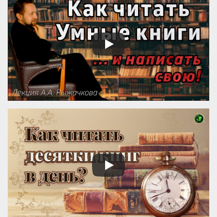
успех! Кто думает иначе — пусть 
проведет простой эксперимент: спросит 
у кого угодно, какая книга более 
знаменита: про черта в городе или про 
джинна в деревне? Никто вам ничего 
вразумительного не скажет. Но если 
поставить вопрос иначе: какая книга 
более знаменита: «‎Мастер и Маргарита» 
или «...