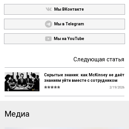
Мы ВКонтакте
Мы в Telegram
Мы на YouTube
Следующая статья
Скрытые знания: как McKinsey не даёт
знаниям уйти вместе с сотрудником
2/19/2026
Как вытащить из сотрудников то, что они 
не расскажут в анкетах? Консалтинговый 
гигант McKinsey давно решил эту задачу. 
Для тех, кто не хочет терять экспертизу 
Медиа
при увольнении ключевых людей: 
читайте о «тактике Коломбо». Интервью 
заканчивается, все расслабляются, и 
именно тогда люди выдают самую 