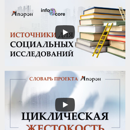
ценную информацию. Ещё в тексте: 
проект «Байки путешественников» от 
Tearfund, алгоритм личной 
эффективности и «золотое правило» 
сетевых контактов.

Компания McKinsey имеет значительный 
опыт в проведении интервью, поэтому в 
ней разработана специальная методика.
