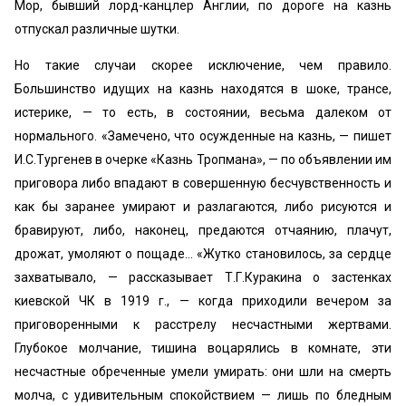
Мор, бывший лорд-канцлер Англии, по дороге на казнь
отпускал различные шутки.
Но такие случаи скорее исключение, чем правило.
Большинство идущих на казнь находятся в шоке, трансе,
истерике, — то есть, в состоянии, весьма далеком от
нормального. «Замечено, что осужденные на казнь, — пишет
И.С.Тургенев в очерке «Казнь Тропмана», — по объявлении им
приговора либо впадают в совершенную бесчувственность и
как бы заранее умирают и разлагаются, либо рисуются и
бравируют, либо, наконец, предаются отчаянию, плачут,
дрожат, умоляют о пощаде… «Жутко становилось, за сердце
захватывало, — рассказывает Т.Г.Куракина о застенках
киевской ЧК в 1919 г., — когда приходили вечером за
приговоренными к расстрелу несчастными жертвами.
Глубокое молчание, тишина воцарялись в комнате, эти
несчастные обреченные умели умирать: они шли на смерть
молча, с удивительным спокойствием — лишь по бледным