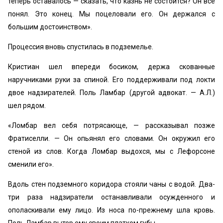
теперь оставалось — сказать, что казнь не состоится? Он все
понял. Это конец. Мы поцеловали его. Он держался с
большим достоинством».
Процессия вновь спустилась в подземелье.
Кристиан шел впереди босиком, держа скованные
наручниками руки за спиной. Его поддерживали под локти
двое надзирателей. Поль Ламбар (другой адвокат. — А.Л.)
шел рядом.
«Ломбар вел себя потрясающе, — рассказывал позже
Фратиселли. — Он опьянял его словами. Он окружил его
стеной из слов. Когда Ломбар выдохся, мы с Лефорсоне
сменили его».
Вдоль стен подземного коридора стояли чаны с водой. Два-
три раза надзиратели останавливали осужденного и
ополаскивали ему лицо. Из носа по-прежнему шла кровь.