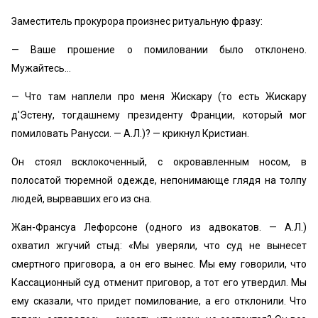
Заместитель прокурора произнес ритуальную фразу:
— Ваше прошение о помиловании было отклонено.
Мужайтесь…
— Что там наплели про меня Жискару (то есть Жискару
д'Эстену, тогдашнему президенту Франции, который мог
помиловать Ранусси. — А.Л.)? — крикнул Кристиан.
Он стоял всклокоченный, с окровавленным носом, в
полосатой тюремной одежде, непонимающе глядя на толпу
людей, вырвавших его из сна.
Жан-Франсуа Лефорсоне (одного из адвокатов. — А.Л.)
охватил жгучий стыд: «Мы уверяли, что суд не вынесет
смертного приговора, а он его вынес. Мы ему говорили, что
Кассационный суд отменит приговор, а тот его утвердил. Мы
ему сказали, что придет помилование, а его отклонили. Что