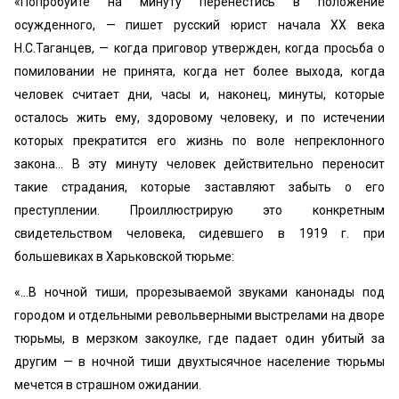
«Попробуйте на минуту перенестись в положение
осужденного, — пишет русский юрист начала XX века
Н.С.Таганцев, — когда приговор утвержден, когда просьба о
помиловании не принята, когда нет более выхода, когда
человек считает дни, часы и, наконец, минуты, которые
осталось жить ему, здоровому человеку, и по истечении
которых прекратится его жизнь по воле непреклонного
закона… В эту минуту человек действительно переносит
такие страдания, которые заставляют забыть о его
преступлении. Проиллюстрирую это конкретным
свидетельством человека, сидевшего в 1919 г. при
большевиках в Харьковской тюрьме:
«…В ночной тиши, прорезываемой звуками канонады под
городом и отдельными револьверными выстрелами на дворе
тюрьмы, в мерзком закоулке, где падает один убитый за
другим — в ночной тиши двухтысячное население тюрьмы
мечется в страшном ожидании.