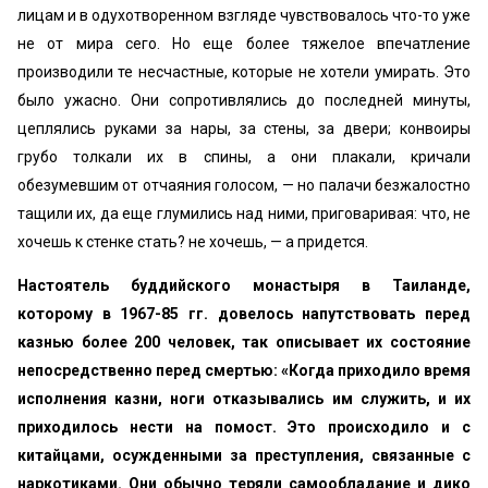
лицам и в одухотворенном взгляде чувствовалось что-то уже
не от мира сего. Но еще более тяжелое впечатление
производили те несчастные, которые не хотели умирать. Это
было ужасно. Они сопротивлялись до последней минуты,
цеплялись руками за нары, за стены, за двери; конвоиры
грубо толкали их в спины, а они плакали, кричали
обезумевшим от отчаяния голосом, — но палачи безжалостно
тащили их, да еще глумились над ними, приговаривая: что, не
хочешь к стенке стать? не хочешь, — а придется.
Настоятель буддийского монастыря в Таиланде,
которому в 1967-85 гг. довелось напутствовать перед
казнью более 200 человек, так описывает их состояние
непосредственно перед смертью: «Когда приходило время
исполнения казни, ноги отказывались им служить, и их
приходилось нести на помост. Это происходило и с
китайцами, осужденными за преступления, связанные с
наркотиками. Они обычно теряли самообладание и дико