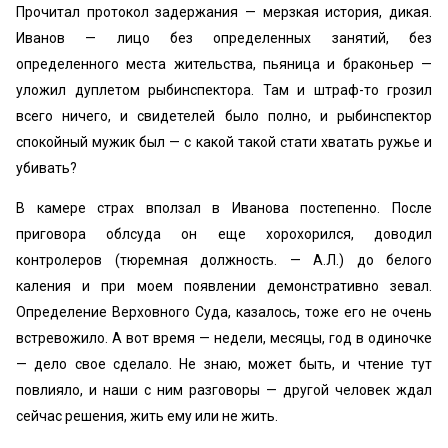
Прочитал протокол задержания — мерзкая история, дикая.
Иванов — лицо без определенных занятий, без
определенного места жительства, пьяница и браконьер —
уложил дуплетом рыбинспектора. Там и штраф-то грозил
всего ничего, и свидетелей было полно, и рыбинспектор
спокойный мужик был — с какой такой стати хватать ружье и
убивать?
В камере страх вползал в Иванова постепенно. После
приговора облсуда он еще хорохорился, доводил
контролеров (тюремная должность. — А.Л.) до белого
каления и при моем появлении демонстративно зевал.
Определение Верховного Суда, казалось, тоже его не очень
встревожило. А вот время — недели, месяцы, год в одиночке
— дело свое сделало. Не знаю, может быть, и чтение тут
повлияло, и наши с ним разговоры — другой человек ждал
сейчас решения, жить ему или не жить.