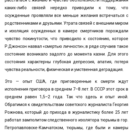
расстаться с жизнью и чувство бесполезности поддержания
каких-либо связей нередко приводили к тому, что
осужденные проявляли все меньше желания встречаться с
родственниками и друзьями. Утрата связей с внешним миром
и изоляция осужденных в камере смертников порождали
чувство покинутости, что приводило к состоянию, которое
Р.Джонсон назвал «смертью личности»; в ряде случаев такое
состояние возникало задолго до момента казни. Для этого
состояния характерны глубокая депрессия, апатия, потеря
чувства реальности, физическая и умственная деградация.
Это — опыт США, где приговоренные к смерти ждут
исполнения приговора в среднем 7–8 лет. В СССР этот срок в
среднем равен 1,5–2 года. Так что здесь и опыт иной.
Обратимся к свидетельствам советского журналиста Георгия
Рожнова, который до прихода в журналистику более 25 лет
работал замполитом следственного изолятора тюрьмы в гор.
Петропавловске-Камчатском, тюрьмы, где были и камеры