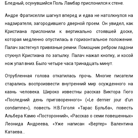
Бледный, осунувшийся Поль Ламбар прислонился к стене.
Андре Фратиселли шагнул вперед и едва не натолкнулся на
надзирателя, загородившего дверной проем. Он увидел, как
Кристиана прислонили к вертикально стоявшей доске,
которая медленно опустилась в горизонтальное положение.
Палач застегнул привязные ремни. Помощник ребром ладони
стукнул Кристиана по затылку. Палач нажал кнопку, и косой
нож упал вниз. Было четыре часа тринадцать минут.
Отрубленная голова откатилась прочь. Многие писатели
старались воспроизвести внутренний мир осужденного на
казнь человека. Широко известны рассказ Виктора Гюго
«Последний день приговоренного» («Le dernier jour d'un
condamne»), повесть Н.В.Гоголя «Тарас Бульба», повесть
Альбера Камю «Посторонний», «Рассказ о семи повешенных»
Леонида Андреева, «Уже написан «Вертер» Валентина
Катаева…