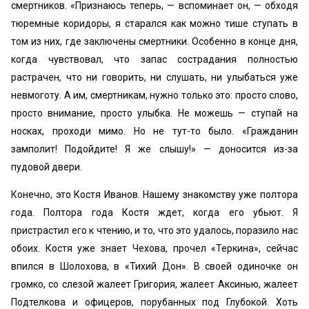
смертников. «Признаюсь теперь, — вспоминает он, — обходя
тюремные коридоры, я старался как можно тише ступать в
том из них, где заключены смертники. Особенно в конце дня,
когда чувствовал, что запас сострадания полностью
растрачен, что ни говорить, ни слушать, ни улыбаться уже
невмоготу. А им, смертникам, нужно только это: просто слово,
просто внимание, просто улыбка. Не можешь — ступай на
носках, проходи мимо. Но не тут-то было. «Гражданин
замполит! Подойдите! Я же слышу!» — доносится из-за
пудовой двери.
Конечно, это Костя Иванов. Нашему знакомству уже полтора
года. Полтора года Костя ждет, когда его убьют. Я
пристрастил его к чтению, и то, что это удалось, поразило нас
обоих. Костя уже знает Чехова, прочел «Теркина», сейчас
впился в Шолохова, в «Тихий Дон». В своей одиночке он
громко, со слезой жалеет Григория, жалеет Аксинью, жалеет
Подтелкова и офицеров, порубанных под Глубокой. Хоть