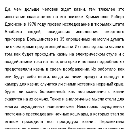
Да, чем дольше человек ждет казни, тем тяжелее это
испытание сказывается на его психике. Криминолог Роберт
Джонсон в 1978 году провел исследование в тюрьмах штата
Алабама людей, ожидавших исполнения смертного
приговора. Большинство из 35 опрошенных не могли думать
ни о чем, кроме предстоящей казни. Их преследовали мысли о
том, как будет проходить казнь на электрическом стуле и с
воздействием тока на тело, они ярко и во всех подробностях
представляли казнь в своем воображении. Их заботило, как
они будут себя вести, когда за ними придут и поведут в
камеру для казни; случится ли с ними истерика, нервный срыв;
будет ли казнь болезненной; как воспоминания о казни
скажутся на их семьях. Такие и аналогичные мысли стали для
многих осужденных навязчивыми. Некоторых осужденных
постоянно преследовали ночные кошмары, в которых этап за
этапом проходила вся процедура казни… Перспектива