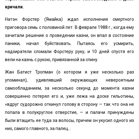
кричали.
Натэн Форстер (Ямайка) ждал исполнения смертного
приговора семь с половиной лет. В феврале 1988 г., когда ему
зачитали решение о проведении казни, он впал в состояние
паники, начал буйствовать. Пытаясь его усмирить,
надзиратели сломали Форстеру руку, и 10 дней спустя его
вели на казнь с рукою, привязанной за спину.
Жан Батист Тропман (о котором я уже несколько раз
упоминал), удивлявший окружающих невероятным
самообладанием, за несколько секунд до момента казни
совершенно потерял его и, уже лежа на доске гильотины,
«вдруг судорожно откинул голову в сторону — так что она не
попала в полукруглое отверстие, — и палачи принуждены
были втащить ее туда за волосы, причем он укусил одного из
них, самого главного, за палец…