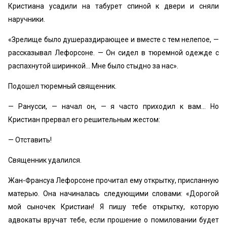
Кристиана усадили на табурет спиной к двери и сняли
наручники.
«Зрелище было душераздирающее и вместе с тем нелепое, —
рассказывал Лефорсоне. — Он сидел в тюремной одежде с
распахнутой ширинкой… Мне было стыдно за нас».
Подошел тюремный священник.
— Ранусси, — начал он, — я часто приходил к вам… Но
Кристиан прервал его решительным жестом:
— Отставить!
Священник удалился.
Жан-Франсуа Лефорсоне прочитал ему открытку, присланную
матерью. Она начиналась следующими словами: «Дорогой
мой сыночек Кристиан! Я пишу тебе открытку, которую
адвокаты вручат тебе, если прошение о помиловании будет