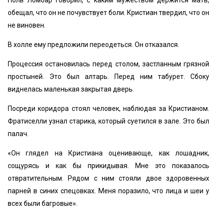
Поль Ломбар говорил, с каким мужеством держится мать,
обещал, что он не почувствует боли. Кристиан твердил, что он
не виновен.
В холле ему предложили переодеться. Он отказался.
Процессия остановилась перед столом, застланным грязной
простыней. Это был алтарь. Перед ним табурет. Сбоку
виднелась маленькая закрытая дверь.
Посреди коридора стоял человек, наблюдая за Кристианом.
Фратиселли узнал старика, который суетился в зале. Это был
палач.
«Он глядел на Кристиана оценивающе, как лошадник,
сощурясь и как бы прикидывая. Мне это показалось
отвратительным. Рядом с ним стояли двое здоровенных
парней в синих спецовках. Меня поразило, что лица и шеи у
всех были багровые».