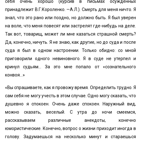
себя очень хорошо (курсив в письмах осужденных
принадлежит В.Г.Короленко. —А.Л.). Смерть для меня ничто. Я
знал, что это рано или поздно, но должно быть. Я был уверен
на воле, что меня повесят или застрелят где-нибудь на деле.
Так вот, товарищ, может ли мне казаться страшной смерть?
Да, конечно, ничуть. Я не знаю, как другие, но до суда и после
суда я был в одном настроении. Только обидно: со мной
приговорили одного невиновного. Я в суде не утерпел и
кринул судьям… За это мне попало от «сознательного
конвоя...»
«Вы спрашиваете, как я провожу время. Определить трудно. Я
сам себя не могу учесть в этом случае. Одно могу сказать, что
душевно я спокоен. Очень даже спокоен. Наружный вид,
можно сказать, веселый. С утра до ночи смеемся,
рассказываем различные анекдоты, конечно
юмористические. Конечно, вопрос о жизни приходит иногда в
голову. Задумаешься на несколько минут и стараешься