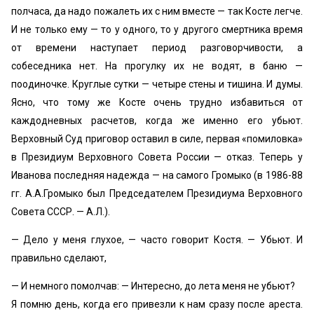
полчаса, да надо пожалеть их с ним вместе — так Косте легче.
И не только ему — то у одного, то у другого смертника время
от времени наступает период разговорчивости, а
собеседника нет. На прогулку их не водят, в баню —
поодиночке. Круглые сутки — четыре стены и тишина. И думы.
Ясно, что тому же Косте очень трудно избавиться от
каждодневных расчетов, когда же именно его убьют.
Верховный Суд приговор оставил в силе, первая «помиловка»
в Президиум Верховного Совета России — отказ. Теперь у
Иванова последняя надежда — на самого Громыко (в 1986-88
гг. А.А.Громыко был Председателем Президиума Верховного
Совета СССР. — А.Л.).
— Дело у меня глухое, — часто говорит Костя. — Убьют. И
правильно сделают,
— И немного помолчав: — Интересно, до лета меня не убьют?
Я помню день, когда его привезли к нам сразу после ареста.