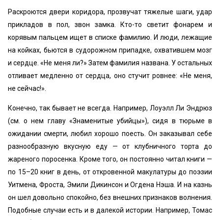
Раскроются двери коридора, прозвучат тяжелые шаги, удар
прикладов в пол, звон замка. Кто-то светит фонарем и
корявым пальцем ищет в списке фамилию. И люди, лежащие
на койках, бьются в судорожном припадке, охватившем мозг
и сердце. «Не меня ли?» Затем фамилия названа. У остальных
отливает медленно от сердца, оно стучит ровнее: «Не меня,
не сейчас!».
Конечно, так бывает не всегда. Например, Лоуэлл Ли Эндрюз
(см. о нем главу «Знаменитые убийцы»), сидя в тюрьме в
ожидании смерти, любил хорошо поесть. Он заказывал себе
разнообразную вкусную еду — от клубничного торта до
жареного поросенка. Кроме того, он постоянно читал книги —
по 15–20 книг в день, от откровенной макулатуры до поэзии
Уитмена, Фроста, Эмили Дикинсон и Огдена Нэша. И на казнь
он шел довольно спокойно, без внешних признаков волнения.
Подобные случаи есть и в далекой истории. Например, Томас