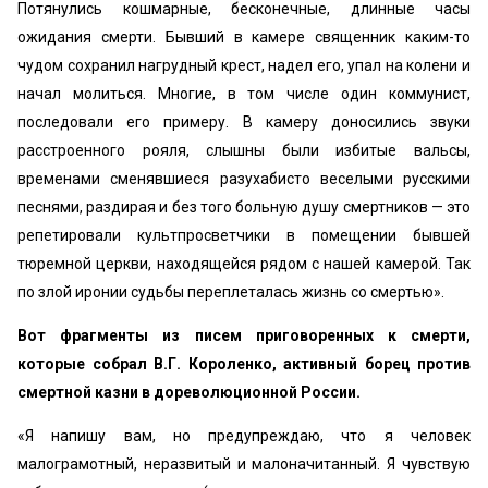
Потянулись кошмарные, бесконечные, длинные часы
ожидания смерти. Бывший в камере священник каким-то
чудом сохранил нагрудный крест, надел его, упал на колени и
начал молиться. Многие, в том числе один коммунист,
последовали его примеру. В камеру доносились звуки
расстроенного рояля, слышны были избитые вальсы,
временами сменявшиеся разухабисто веселыми русскими
песнями, раздирая и без того больную душу смертников — это
репетировали культпросветчики в помещении бывшей
тюремной церкви, находящейся рядом с нашей камерой. Так
по злой иронии судьбы переплеталась жизнь со смертью».
Вот фрагменты из писем приговоренных к смерти,
которые собрал В.Г. Короленко, активный борец против
смертной казни в дореволюционной России.
«Я напишу вам, но предупреждаю, что я человек
малограмотный, неразвитый и малоначитанный. Я чувствую