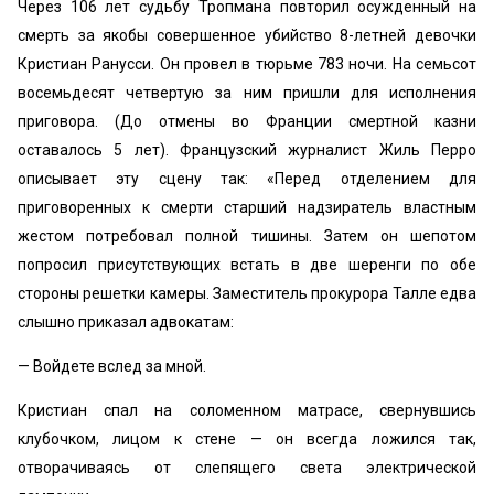
Через 106 лет судьбу Тропмана повторил осужденный на
смерть за якобы совершенное убийство 8-летней девочки
Кристиан Ранусси. Он провел в тюрьме 783 ночи. На семьсот
восемьдесят четвертую за ним пришли для исполнения
приговора. (До отмены во Франции смертной казни
оставалось 5 лет). Французский журналист Жиль Перро
описывает эту сцену так: «Перед отделением для
приговоренных к смерти старший надзиратель властным
жестом потребовал полной тишины. Затем он шепотом
попросил присутствующих встать в две шеренги по обе
стороны решетки камеры. Заместитель прокурора Талле едва
слышно приказал адвокатам:
— Войдете вслед за мной.
Кристиан спал на соломенном матрасе, свернувшись
клубочком, лицом к стене — он всегда ложился так,
отворачиваясь от слепящего света электрической