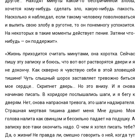
другое… Находят минуты какой-то беспричинной злобы,
хочется кому-нибудь сделать зло, какую-нибудь пакость.
Насколько я наблюдал, если такому человеку поволноваться
и вылить свою злобу в руготне, то он понемногу успокоится.
На некоторых в такие моменты действует пение. Затяни что-
нибудь — он поддержит».
«Жизнь приходится считать минутами, она коротка. Сейчас
пишу эту записку и боюсь, что вот-вот растворятся двери и я
не докончу. Как скверно я чувствую себя в этой зловещей
тишине! Чуть слышный шорох заставляет тревожно биться
мое сердце… Скрипнет дверь… Но это внизу. И я снова
начинаю писать. В коридоре послышались шаги, и я бегу к
дверям. Нет, снова напрасная тревога, это шаги надзирателя.
Страшная мертвая тишина давит меня. Мне душно. Моя
голова налита как свинцом и бессильно падает на подушку. А
записку все-таки окончить надо. О чем я хотел писать тебе?
Да, о жизни! Не правда ли, смешно говорить о ней, когда тут