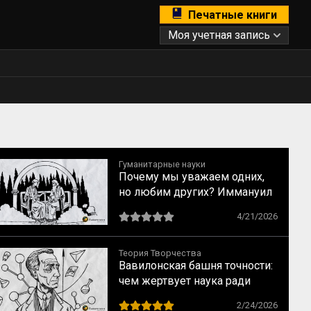
Печатные книги
Моя учетная запись
Гуманитарные науки
Почему мы уважаем одних,
но любим других? Иммануил
Кант о свойствах
4/21/2026
возвышенного и прекрасного
Теория Творчества
Вавилонская башня точности:
чем жертвует наука ради
строгих формул
2/24/2026