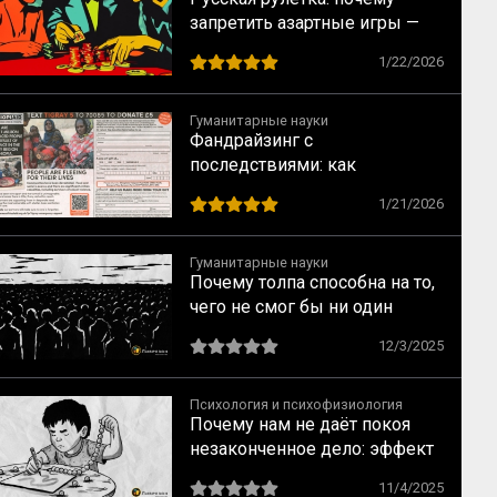
запретить азартные игры —
всё равно что запретить
1/22/2026
понедельники
Гуманитарные науки
Фандрайзинг с
последствиями: как
благотворительность калечит
1/21/2026
тех, кому помогает
Гуманитарные науки
Почему толпа способна на то,
чего не смог бы ни один
человек: ключевые
12/3/2025
механизмы по Лебону
Психология и психофизиология
Почему нам не даёт покоя
незаконченное дело: эффект
незавершённого действия по
11/4/2025