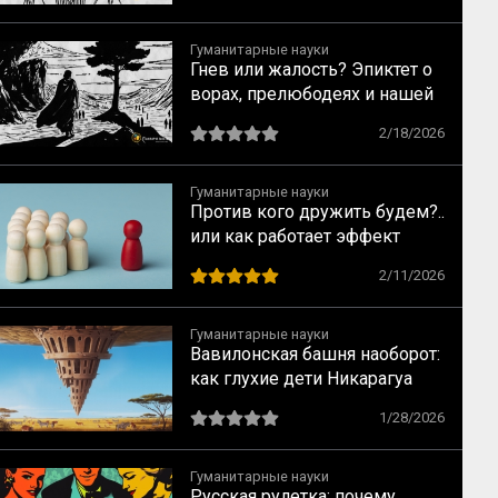
Гуманитарные науки
Гнев или жалость? Эпиктет о
ворах, прелюбодеях и нашей
свободе
2/18/2026
Гуманитарные науки
Против кого дружить будем?..
или как работает эффект
общего врага
2/11/2026
Гуманитарные науки
Вавилонская башня наоборот:
как глухие дети Никарагуа
изобрели язык, которого не
1/28/2026
было (и как на их примере
создаются субкультуры)
Гуманитарные науки
Русская рулетка: почему