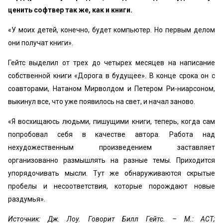
ценить софтвер так же, как и книги.
«У моих детей, конечно, будет компьютер. Но пер­вым делом
они получат книги».
Гейтс выделил от трех до четырех месяцев на написа­ние
собственной книги «Дорога в будущее». В конце сро­ка он с
соавторами, Натаном Мирволдом и Петером Ри-ниарсоном,
выкинул все, что уже появилось на свет, и начал заново.
«Я восхищаюсь людьми, пишущими книги, теперь, когда сам
попробовал себя в качестве автора. Рабо­та над
нехудожественным произведением застав­ляет
организованно размышлять на разные темы. Приходится
упорядочивать мысли. Тут же обнару­живаются скрытые
пробелы и несоответствия, которые порождают новые
раздумья».
Источник: Дж. Лоу. Говорит Билл Гейтс. – М.: АСТ;