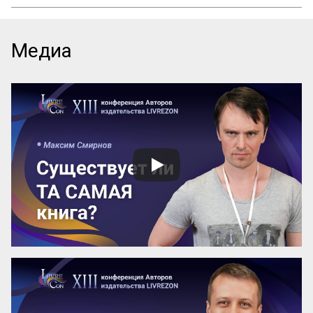
Почему даже самые выдающиеся 
педагогические идеи могут быть забыты 
спустя десятилетия? Почему успешные 
методики не всегда получают широкое 
Медиа
распространение? Как убедиться, что 
ваш труд продолжат будущие 
поколения? Ответы на эти вопросы 
можно найти, изучив опыт Марии 
Монтессори — педагога, который не 
только разработал уникальную систему 
воспитания, но и создал механизм её 
сохранения и развития по всему миру.

Эти вопросы особенно актуальны для 
женщин-новаторов, которые 
разрабатывают авторские методики, но 
сталкиваются с трудностями в их 
продвижении и институ...