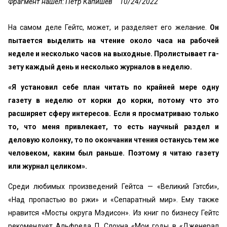
Фрагмент нашел: Пётр Капишев
10/24/2022
На самом деле Гейтс, может, и разделяет его желание.
Он
пытается выделить на чтение около часа на рабочей
неделе и несколько часов на выходные. Пролистывает га­
зету каждый день и несколько журналов в неделю.
«Я установил себе план читать по крайней мере одну
газету в неделю от корки до корки, потому что это
расширяет сферу интересов. Если я просматриваю только
то, что меня привлекает, то есть научный раздел и
деловую колонку, то по окончании чтения останусь тем же
человеком, каким был раньше. Поэтому я читаю газету
или журнал целиком».
Среди любимых произведений Гейтса — «Великий Гэтсби»,
«Над пропастью во ржи» и «Сепаратный мир». Ему также
нравится «Мосты округа Мэдисон». Из книг по бизнесу Гейтс
рекомендует Альфреда П. Слоуна «Мои годы в «Дженерал