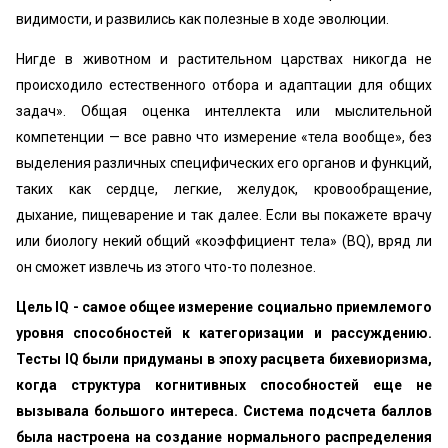
видимости, и развились как полезные в ходе эволюции.
Нигде в животном и растительном царствах никогда не
происходило естественного отбора и адаптации для общих
задач». Общая оценка интеллекта или мыслительной
компетенции — все равно что измерение «тела вообще», без
выделения различных специфических его органов и функций,
таких как сердце, легкие, желудок, кровообращение,
дыхание, пищеварение и так далее. Если вы покажете врачу
или биологу некий общий «коэффициент тела» (BQ), вряд ли
он сможет извлечь из этого что-то полезное.
Цель IQ - самое общее измерение социально приемлемого
уровня способностей к категоризации и рассуждению.
Тесты IQ были придуманы в эпоху расцвета бихевиоризма,
когда структура когнитивных способностей еще не
вызывала большого интереса. Система подсчета баллов
была настроена на создание нормального распределения