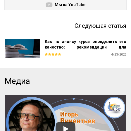
Мы на YouTube
Следующая статья
Как по анонсу курса определить его
качество: рекомендации для
студентов
4/23/2026
Каждый день вы видите объявления об 
образовательных курсах. Как среди них 
найти тот, который даст реальные 
знания, а не только яркие обещания? Эта 
Медиа
памятка – ваш инструмент. Она поможет 
читать анонсы осознанно, отделять 
содержательные предложения от пустых 
слов и выбирать курсы с практической 
пользой.

Почему можно доверять анонсу? 
Содержание публичного объявления 
почти всегда отражает суть самой 
программы. Если организаторы вложили 
силы в качественный курс, они 