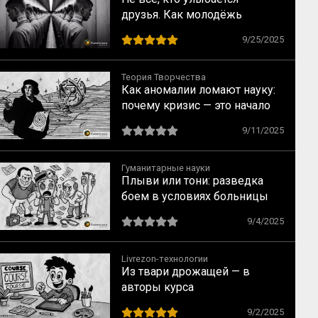
друзья. Как молодёжь
вовлекают в деструктивные
9/25/2025
сообщества
Теория Творчества
Как аномалии ломают науку:
почему кризис — это начало
прорыва
9/11/2025
Гуманитарные науки
Плыви или тони: разведка
боем в условиях больницы
9/4/2025
Livrezon-технологии
Из твари дрожащей — в
авторы курса
9/2/2025