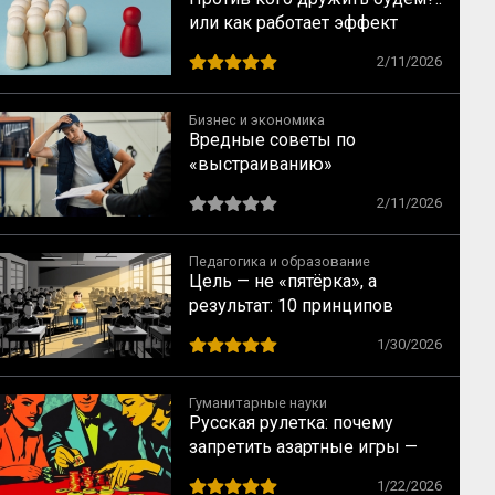
или как работает эффект
общего врага
2/11/2026
Бизнес и экономика
Вредные советы по
«выстраиванию»
коммуникаций на заводе XXI
2/11/2026
века
Педагогика и образование
Цель — не «пятёрка», а
результат: 10 принципов
индивидуального подхода в
1/30/2026
обучении
Гуманитарные науки
Русская рулетка: почему
запретить азартные игры —
всё равно что запретить
1/22/2026