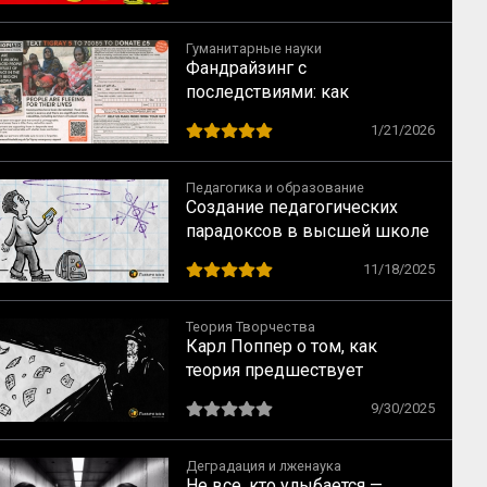
понедельники
Гуманитарные науки
Фандрайзинг с
последствиями: как
благотворительность калечит
1/21/2026
тех, кому помогает
Педагогика и образование
Создание педагогических
парадоксов в высшей школе
11/18/2025
Теория Творчества
Карл Поппер о том, как
теория предшествует
наблюдению
9/30/2025
Деградация и лженаука
Не все, кто улыбается —