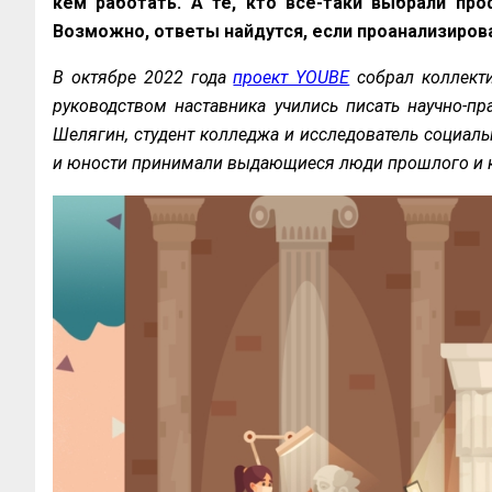
кем работать. А те, кто все-таки выбрали про
Возможно, ответы найдутся, если проанализиро
В октябре 2022 года
проект YOUBE
собрал коллекти
руководством наставника учились писать научно-пр
Шелягин, студент колледжа и исследователь социаль
и юности принимали выдающиеся люди прошлого и к