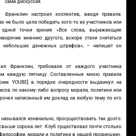
сама дискуссия.
Франклин настроил коллектив, введя правила.
ах не было цели победить кого-то из участников или
 одной точки зрения. «Все слова, выражающие
воречие мнению другого, вскоре стали считаться
 небольших денежных штрафов», – напишет он
вил Франклин, требовали от каждого участника
ам каждую пятницу. Составленные мною правила
рим. YOUBE] в порядке очередности выдвинул на
исов по какому-либо вопросу морали, политики или
прочел написанный им доклад на любую тему по его
назывался изначально, просуществовать так долго:
свыше сорока лет. Клуб существовал почти столько
философии, морали и политики в нашей провинции».