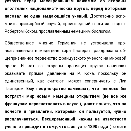
устоять перед массированным нажимом со стороны
огол­телых националистических кругов, перед которыми
па­совал не один выдающийся ученый.
Достаточно вспо­
мнить прискорбный случай, происшедший в эти же годы с
Робертом Кохом, прославленным немецким биологом.
Общественное мнение Германии не устраивала про­
возглашенная в медицине «эра Пастера», раздражало об­
щепризнанное первенство французского ученого на ми­ровой
арене. И вот со стороны правящих кругов начи­нают
оказывать прямое давление на Р. Коха, поскольку он
единственный, как считают, может соперничать с Луи
Пастером.
Ему неоднократно намекают, что неплохо бы
потрясти мир новым немецким открытием (не все же
французам первенствовать в науке!), дают понять, что за
почести и привилегии, которыми он пользуется, нуж­но
расплачиваться. Бесцеремонный нажим на известно­го
ученого приводит к тому, что в августе 1890 года (то есть