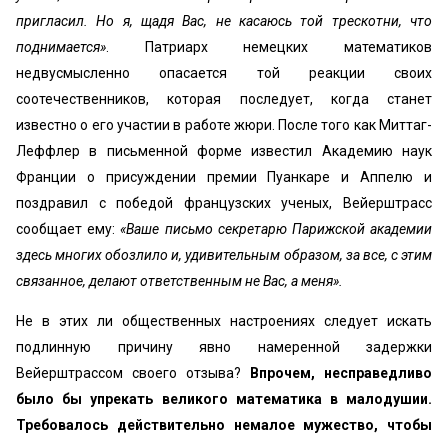
пригласил. Но я, щадя Вас, не касаюсь той трескотни, что
поднимается»
. Патриарх немецких математиков
недвусмысленно опа­сается той реакции своих
соотечественников, которая по­следует, когда станет
известно о его участии в работе жюри. После того как Миттаг-
Леффлер в письменной форме известил Академию наук
Франции о присужде­нии премии Пуанкаре и Аппелю и
поздравил с победой французских ученых, Вейерштрасс
сообщает ему:
«Ваше письмо секретарю Парижской академии
здесь многих обозлило и, удивительным образом, за все, с этим
свя­занное, делают ответственным не Вас, а меня».
Не в этих ли общественных настроениях следует искать
подлинную причину явно намеренной задержки
Вейерштрассом своего отзыва?
Впрочем, несправедливо
было бы упрекать великого математика в малодушии.
Требовалось действительно немалое мужество, чтобы