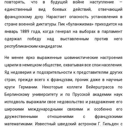
повторять, что в будущей войне наступление —
единственный вид бо­евых действий, отвечающий
французскому духу. Нарас­тает опасность установления в
стране военной диктату­ры. Пик «буланжизма» приходится на
январь 1889 года, когда генерал на выборах в парламент
одержал победу над выставленным против него
республиканским канди­датом.
Не менее ярко выраженные шовинистические настро­ения
царили в немецком обществе, охватывая все слои населения.
Яд недоверия и подозрительности к предста­вителям других
стран, прежде всего к французам, про­ник даже в научные
круги Германии. Некоторые колле­ги Вейерштрасса по
Берлинскому университету и по Прусской академии наук
исподволь выражали свое недо­вольство и раздражение его
широкими международными связями и особенно его
дружественными отношениями с французскими
математиками. Известный шведский астроном Г. Гильден с