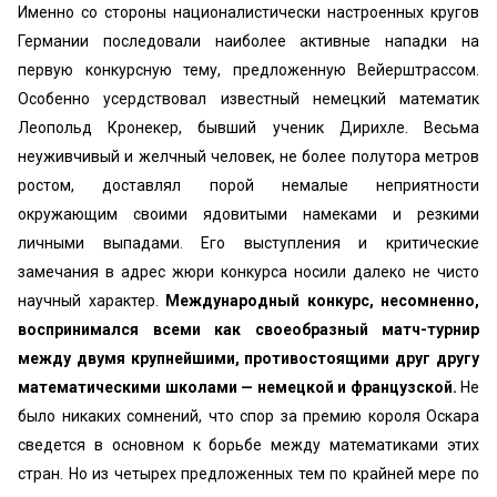
Именно со стороны националистически настроенных кругов
Германии последовали наиболее активные напад­ки на
первую конкурсную тему, предложенную Вейерштрассом.
Особенно усердствовал известный немецкий математик
Леопольд Кронекер, бывший ученик Дирихле. Весьма
неуживчивый и желчный человек, не более по­лутора метров
ростом, доставлял порой немалые неприят­ности
окружающим своими ядовитыми намеками и рез­кими
личными выпадами. Его выступления и критиче­ские
замечания в адрес жюри конкурса носили далеко не чисто
научный характер.
Международный конкурс, несомненно,
воспринимался всеми как своеобразный матч-турнир
между двумя крупнейшими, противостоя­щими друг другу
математическими школами — немец­кой и французской.
Не
было никаких сомнений, что спор за премию короля Оскара
сведется в основном к борьбе между математиками этих
стран. Но из четырех предложенных тем по крайней мере по