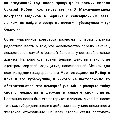
на следующий год после присуждения премии ко­роля
Оскара) Роберт Кох выступает на X Международ­ном
конгрессе медиков в Берлине с сенсационным заяв­
лением: им найдено средство лечения туберкулеза — ту­
беркулин.
Сотни участников конгресса разнесли по всем стра­нам
радостную весть о том, что человечество обрело на­конец
лекарство от самой страшной болезни, уносившей столько
жизней. На короткое время Берлин действитель­но стал
«центром мировой медицины», новоявленной Меккой для
всех жаждущих выздоровления.
Мир поме­щался на Роберте
Кохе и его туберкулине, и никого не насторожило то
обстоятельство, что немецкий ученый не раскрыл тайну
своего лекарства и держал в секрете свои опыты.
Настолько велик был его авторитет в ученом ми­ре. Но после
того как туберкулин ввели в действие, на­ступило внезапное и
жестокое отрезвление. Со всех сто­рон стали поступать