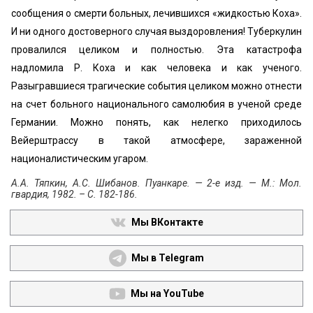
сообщения о смерти больных, лечив­шихся «жидкостью Коха».
И ни одного достоверного случая выздоровления! Туберкулин
провалился целиком и полностью. Эта катастрофа
надломила Р. Коха и как человека и как ученого.
Разыгравшиеся трагические со­бытия целиком можно отнести
на счет больного нацио­нального самолюбия в ученой среде
Германии. Можно понять, как нелегко приходилось
Вейерштрассу в такой атмосфере, зараженной
националистическим угаром.
А.А. Тяпкин, А.С. Шибанов. Пуанкаре. — 2-е изд. — М.: Мол.
гвардия, 1982. – С. 182-186.
Мы ВКонтакте
Мы в Telegram
Мы на YouTube