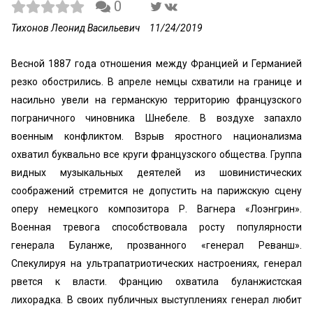
0
Тихонов Леонид Васильевич
11/24/2019
Весной 1887 года отношения между Францией и Германией
резко обострились. В апреле немцы схватили на границе и
насильно увели на герман­скую территорию французского
пограничного чиновника Шнебеле. В воздухе запахло
военным конфликтом. Взрыв яростного национализма
охватил буквально все круги французского общества. Группа
видных музыкаль­ных деятелей из шовинистических
соображений стремит­ся не допустить на парижскую сцену
оперу немецкого композитора Р. Вагнера «Лоэнгрин».
Военная тревога способствовала росту популярности
генерала Буланже, прозванного «генерал Реванш».
Спекулируя на ультра­патриотических настроениях, генерал
рвется к власти. Францию охватила буланжистская
лихорадка. В своих публичных выступлениях генерал любит