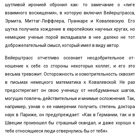
шутливой иронией обронил как- то замечание о «лиге
взаимного восхищения», в которую включил Вейерштрасса,
Эрмита, Миттаг-Леффлера, Пуанкаре и Ковалевскую. Его
шутка получила хожде­ние в европейских научных кругах, но
немецкие ученые порой вкладывали в нее далеко не тот
доброжелательный смысл, который имел в виду автор.
Вейерштрасс отчетливо осознает неодобрительное от­
ношение к себе со стороны некоторых коллег, и его это
весьма тревожит. Осторожность и осмотрительность скво­зят
в письмах немецкого математика к Ковалевской. Не раз
предостерегает он свою ученицу от необдуман­ных шагов,
могущих повлечь действительные и мнимые осложнения. Так,
например, узнав о ее намерении по­лучить степень доктора
наук в Париже, он предупреж­дает: «Как в Германии, так и в
Швеции произошел бы страшный скандал, и даже хорошо к
тебе относящиеся люди отвернулись бы от тебя».