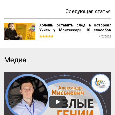
Следующая статья
Хочешь оставить след в истории?
Учись у Монтессори! 10 способов
сохранить наследие
4/7/2025
Почему даже самые выдающиеся 
педагогические идеи могут быть забыты 
спустя десятилетия? Почему успешные 
методики не всегда получают широкое 
Медиа
распространение? Как убедиться, что 
ваш труд продолжат будущие 
поколения? Ответы на эти вопросы 
можно найти, изучив опыт Марии 
Монтессори — педагога, который не 
только разработал уникальную систему 
воспитания, но и создал механизм её 
сохранения и развития по всему миру.

Эти вопросы особенно актуальны для 
женщин-новаторов, которые 
разрабатывают авторские методики, но 
сталкиваются с трудностями в их 
продвижении и институ...