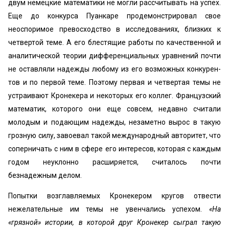
двум немецкие математики не могли рассчитывать на успех.
Еще до конкурса Пуанкаре продемонстрировал свое
неоспори­мое превосходство в исследованиях, близких к
четвертой теме. А его блестящие работы по качественной и
анали­тической теории дифференциальных уравнений почти
не оставляли надежды любому из его возможных конкурен­
тов и по первой теме. Поэтому первая и четвертая темы не
устраивают Кронекера и некоторых его коллег. Фран­цузский
математик, которого они еще совсем, недавно считали
молодым и подающим надежды, незаметно вы­рос в такую
грозную силу, завоевал такой международ­ный авторитет, что
соперничать с ним в сфере его инте­ресов, которая с каждым
годом неуклонно расширяется, считалось почти
безнадежным делом.
Попытки возглавляемых Кронекером кругов отвести
нежелательные им темы не увенчались успехом.
«На
«грязной» истории, в которой друг Кронекер сыграл такую