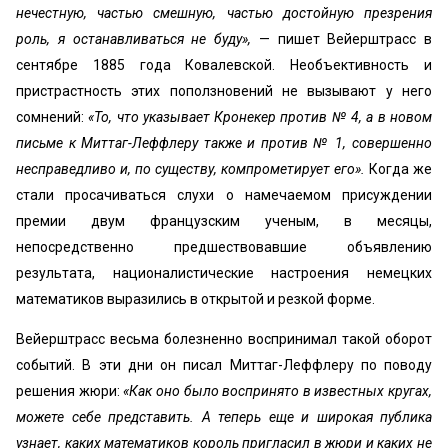
нечестную, частью смешную, частью до­стойную презрения
роль, я останавливаться не буду»,
— пишет Вейерштрасс в
сентябре 1885 года Ковалевской. Необъективность и
пристрастность этих поползновений не вызывают у него
сомнений:
«То, что указывает Кронекер против № 4, а в новом
письме к Миттаг-Леффлеру также и против № 1, совершенно
несправедливо и, по существу, компрометирует его».
Когда же
стали проса­чиваться слухи о намечаемом присуждении
премии двум французским ученым, в месяцы,
непосредственно пред­шествовавшие объявлению
результата, националистиче­ские настроения немецких
математиков выразились в открытой и резкой форме.
Вейерштрасс весьма болезненно воспринимал такой оборот
событий. В эти дни он писал Миттаг-Леффлеру по поводу
решения жюри:
«Как оно было воспринято в известных кругах,
можете себе представить. А теперь еще и широкая публика
узнает, каких математиков ко­роль пригласил в жюри и каких не