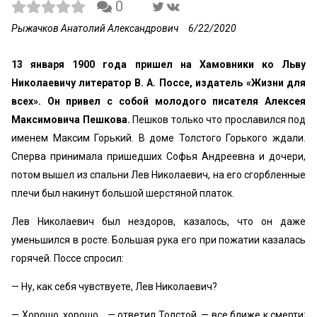
0
Рыжачков Анатолий Александрович
6/22/2020
13 января 1900 года пришел на Хамовники ко Льву
Николаевичу литератор В. А. Поссе, издатель «Жизни для
всех». Он привел с собой молодого писателя Алексея
Максимовича Пешкова.
Пешков только что прославился под
именем Максим Горький. В доме Толстого Горького ждали.
Сперва принимала пришедших Софья Андреевна и дочери,
потом вышел из спальни Лев Николаевич, на его сгорбленные
плечи был накинут большой шерстяной платок.
Лев Николаевич был нездоров, казалось, что он даже
уменьшился в росте. Большая рука его при пожатии казалась
горячей. Поссе спросил:
— Ну, как себя чувствуете, Лев Николаевич?
— Хорошо, хорошо... — ответил Толстой, — все ближе к смерти;