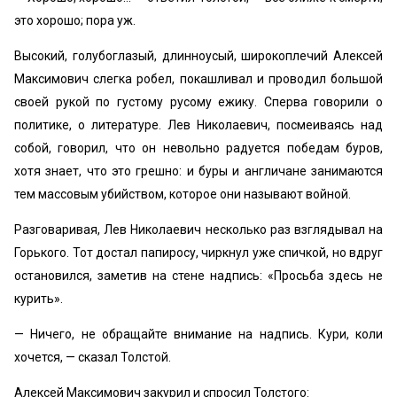
это хорошо; пора уж.
Высокий, голубоглазый, длинноусый, широкоплечий Алексей
Максимович слегка робел, покашливал и проводил большой
своей рукой по густому русому ежику. Сперва говорили о
политике, о литературе. Лев Николаевич, посмеиваясь над
собой, говорил, что он невольно радуется победам буров,
хотя знает, что это грешно: и буры и англичане занимаются
тем массовым убийством, которое они называют войной.
Разговаривая, Лев Николаевич несколько раз взглядывал на
Горького. Тот достал папиросу, чиркнул уже спичкой, но вдруг
остановился, заметив на стене надпись: «Просьба здесь не
курить».
— Ничего, не обращайте внимание на надпись. Кури, коли
хочется, — сказал Толстой.
Алексей Максимович закурил и спросил Толстого: