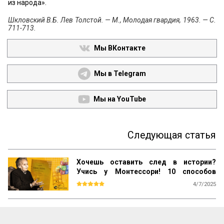
из народа».
Шкловский В.Б. Лев Толстой. — М., Молодая гвардия, 1963. — С.
711-713.
Мы ВКонтакте
Мы в Telegram
Мы на YouTube
Следующая статья
Хочешь оставить след в истории?
Учись у Монтессори! 10 способов
сохранить наследие
4/7/2025
Почему даже самые выдающиеся 
педагогические идеи могут быть забыты 
спустя десятилетия? Почему успешные 
методики не всегда получают широкое 