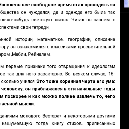
Наполеон все свободное время стал проводить за
щества он чуждался, да и одежда его была так
олько-нибудь светскую жизнь. Читал он запоем, с
пектами свои тетради.
ной истории, математике, географии, описание
пору он ознакомился с классиками просветительной
ером ,Мабли, Рейналем.
ем первые признаки того отвращения к идеологам
 так для него характерно. Во всяком случае, 16-
 сколько учился.
Это тоже коренная черта его ума:
у человеку, он приближался в эти начальные годы
 поскорее и как можно полнее извлечь то, чего
твенной мысли.
раданиями молодого Вертера» и некоторыми другими
, нашумевшую тогда книгу стихов, приписанных