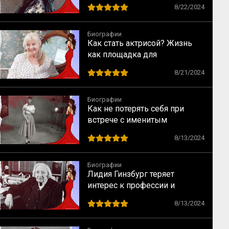
научные статьи
8/22/2024
Биографии
Как стать актрисой? Жизнь
как площадка для
перевоплощений
8/21/2024
Биографии
Как не потерять себя при
встрече с именитым
режиссером – опыт Одри
8/13/2024
Хепбёрн
Биографии
Лидия Гинзбург теряет
интерес к профессии и
сталкивается с кризисом
8/13/2024