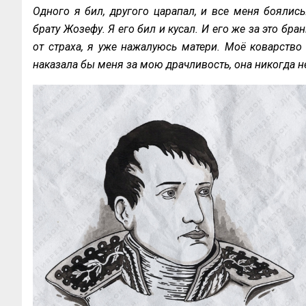
Одного я бил, другого царапал, и все меня боялис
брату Жозефу. Я его бил и кусал. И его же за это бран
от страха, я уже нажалуюсь матери. Моё коварство
наказала бы меня за мою драчливость, она никогда н