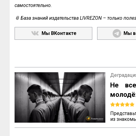
самостоятельно.
📎 База знаний издательства LIVREZON – только поле
Мы ВКонтакте
Мы в
Деградаци
Не все
молод
сообще
Представьт
из знакомы
место по 
что, если