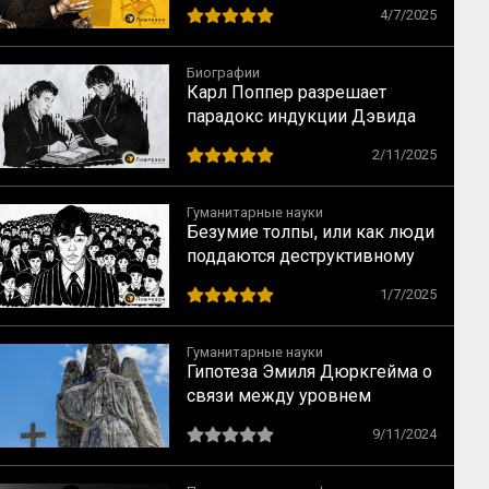
10 способов сохранить
4/7/2025
наследие
Биографии
Карл Поппер разрешает
парадокс индукции Дэвида
Юма
2/11/2025
Гуманитарные науки
Безумие толпы, или как люди
поддаются деструктивному
влиянию групп
1/7/2025
Гуманитарные науки
Гипотеза Эмиля Дюркгейма о
связи между уровнем
догматизма и количеством
9/11/2024
самоубийств