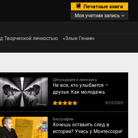
Печатные книги
Моя учетная запись
д Творческой личностью
«Злые Гении»
Деградация и лженаука
Не все, кто улыбается —
друзья. Как молодёжь
вовлекают в деструктивные
9/25/2025
сообщества
Биографии
Хочешь оставить след в
истории? Учись у Монтессори!