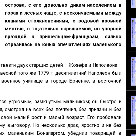
острова, с его довольно диким населением в
горах и лесных чаще, с нескончаемыми между
кланами столкновениями, с родовой кровной
местью, с тщательно скрываемой, но упорной
враждой к пришельцам-французам, сильно
отразилась на юных впечатлениях маленького
отвезти двух старших детей – Жозефа и Наполеона –
весной того же 1779 г. десятилетний Наполеон был
военное училище в городе Бриенне, в восточной
лся угрюмым, замкнутым мальчиком; он быстро и
, смотрел на всех без почтения, без приязни и без
 свой малый рост и малый возраст. Его пробовали
му выговору. Но несколько драк, яростно и не без
ых маленьким Бонапартом, убедили товарищей в