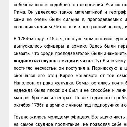
небезопасности подобных столкновений. Учился он
Рима. Он увлекался также математикой и географ
сами не очень были сильны в преподаваемых им
познания чтением. Читал он и в этот ранний период,
В 1784-м году в 15 лет, он с успехом окончил кур
выпускались офицеры в армию. Здесь были перв
сказать, что среди преподавателей были знамени
жадностью слушал лекции и читал.
Тут было чему 
постигло несчастье: он поступил в Парижскую в ш
скончался его отец Карло Бонапарте от той сам
Наполеон: от рака желудка. Семья осталась почти 
надежда была плоха: он был и не способен и лени
матери, братьях и сёстрах. После годичного пр
октября 1785г. в армию с чином под подпоручика и о
Трудно жилось молодому офицеру. Большую часть ж
на самое скудное пропитание, не позволяя себе 