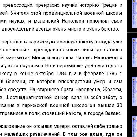
 превосходно, прекрасно изучил историю Греции и
ией. Учителя этой провинциальной военной школы
и науках, и маленький Наполеон пополнял свои
 и впоследствии всегда очень много и очень быстро.
с и перешел в парижскую военную школу, откуда уже
остепенные преподавательские силы: достаточно
тый математик Монж и астроном Лаплас.
Наполеон с
и у кого поучиться. Но в первый же учебный год его
колу в конце октября 1784 г. а в феврале 1785 г.
ой болезни, от которой впоследствии умер и сам
без средств. На старшего брата Наполеона, Жозефа,
в. Шестнадцатилетней юнкер взял на себя заботу о
ебывания в парижской военной школе он вышел 30
тправился в полк, стоявший на юге, в городе Валанс.
алование он отсылал матери, оставляй себе только
ни малейших развлечений.
В том же доме, где он