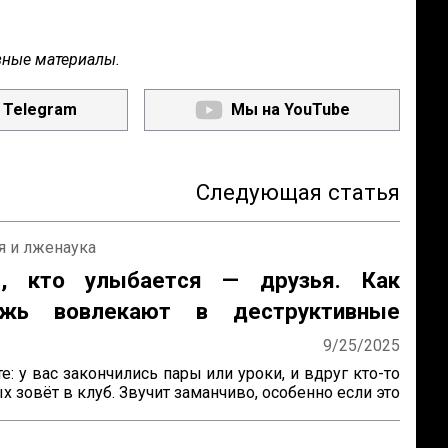
зные материалы.
 Telegram
Мы на YouTube
Следующая статья
я и лженаука
, кто улыбается — друзья. Как
ёжь вовлекают в деструктивные
ства
9/25/2025
е: у вас закончились пары или уроки, и вдруг кто-то 
х зовёт в клуб. Звучит заманчиво, особенно если это 
интересам или площадка для обсуждения идей. Но 
 сообщество окажется вовсе не безобидным — 