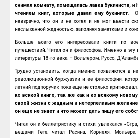
снимал комнату, помещалась лавка букиниста, и 
чтением книг, которые давал ему букинист.
Об
невзрачно, что он и не хотел и не мог ввести ск
неслыханной жадностью, заполняя заметками и конс
Больше всего его интересовали книги по воен
путешествий. Читал он и философов. Именно в эту 
литературы 18-го века. – Вольтером, Руссо, Д'Аламб
Трудно установить, когда именно появляются в н
революционной буржуазии и ее философии, которое
летний подпоручик пока еще не столько критиковал,
ко всякой книге, так же как и ко всякому новом
своей жизни с жадным и нетерпеливым желанием
он еще не знает и что может дать пищу его собс
Читал он и беллетристику и стихи; увлекался «Ст
вещами Гете; читал Расина, Корнеля, Мольера