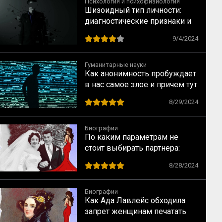
Психология и психофизиология
Шизоидный тип личности:
диагностические признаки и
рекомендации по
9/4/2024
взаимодействию от КГБ
Гуманитарные науки
Как анонимность пробуждает
в нас самое злое и причем тут
когнитивный диссонанс
8/29/2024
Биографии
По каким параметрам не
стоит выбирать партнера:
случай Элизабет Тейлор
8/28/2024
Биографии
Как Ада Лавлейс обходила
запрет женщинам печатать