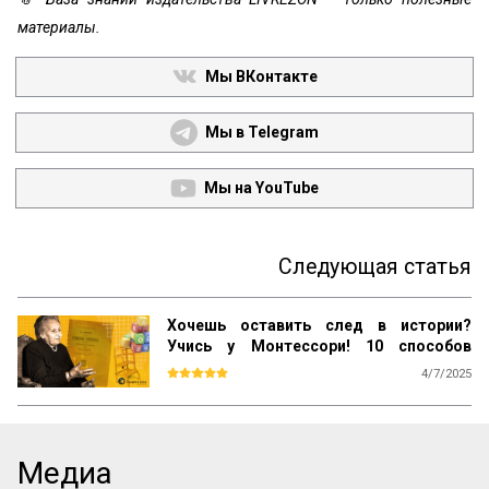
материалы.
Мы ВКонтакте
Мы в Telegram
Мы на YouTube
Следующая статья
Хочешь оставить след в истории?
Учись у Монтессори! 10 способов
сохранить наследие
4/7/2025
Почему даже самые выдающиеся 
педагогические идеи могут быть забыты 
спустя десятилетия? Почему успешные 
методики не всегда получают широкое 
Медиа
распространение? Как убедиться, что 
ваш труд продолжат будущие 