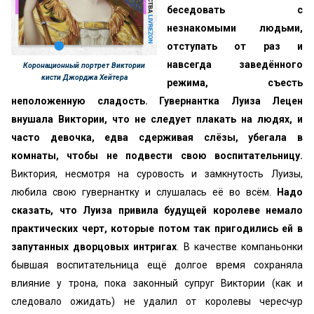
беседовать с
незнакомыми людьми,
отступать от раз и
навсегда заведённого
Коронационный портрет Виктории
кисти Джорджа Хейтера
режима, съесть
неположенную сладость. Гувернантка Луиза Лецен
внушала Виктории, что не следует плакать на людях, и
часто девочка, едва сдерживая слёзы, убегала в
комнаты, чтобы не подвести свою воспитательницу.
Виктория, несмотря на суровость и замкнутость Луизы,
любила свою гувернантку и слушалась её во всём.
Надо
сказать, что Луиза привила будущей королеве немало
практических черт, которые потом так пригодились ей в
запутанных дворцовых интригах
. В качестве компаньонки
бывшая воспитательница ещё долгое время сохраняла
влияние у трона, пока законный супруг Виктории (как и
следовало ожидать) не удалил от королевы чересчур