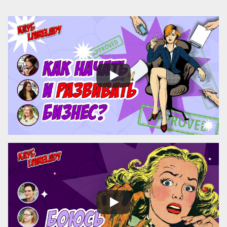
поколения? Ответы на эти вопросы 
можно найти, изучив опыт Марии 
Монтессори — педагога, который не 
только разработал уникальную систему 
воспитания, но и создал механизм её 
сохранения и развития по всему миру.

Эти вопросы особенно актуальны для 
женщин-новаторов, которые 
разрабатывают авторские методики, но 
сталкиваются с трудностями в их 
продвижении и институ...